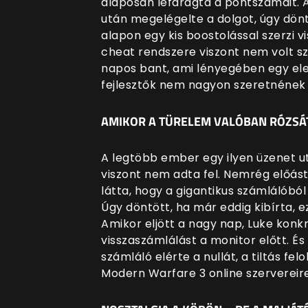
alaposan lefaragta a pontszámait. 
után megelégelte a dolgot, úgy döntö
alapon egy kis boostolással szerzi vis
cheat rendszere viszont nem volt sz
napos bant, ami lényegében egy ele
fejlesztők nem nagyon szeretnének
AMIKOR A TÜRELEM VALÓBAN RÓZSÁT
A legtöbb ember egy ilyen üzenet utá
viszont nem adta fel. Nemrég előás
látta, hogy a gigantikus számlálób
Úgy döntött, ha már eddig kibírta, e
Amikor eljött a nagy nap, Luke kon
visszaszámlálást a monitor előtt. É
számláló elérte a nullát, a tiltás fel
Modern Warfare 3 online szervereire