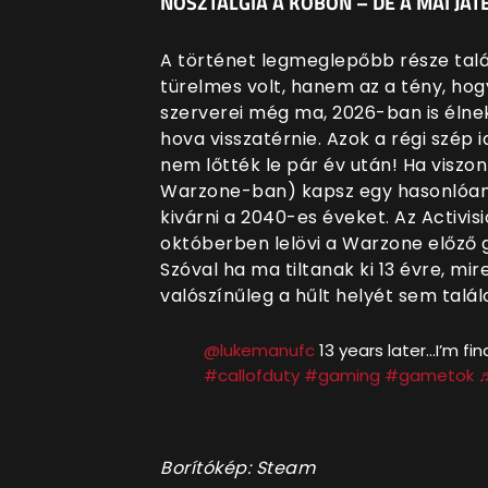
NOSZTALGIA A KÖBÖN – DE A MAI JÁT
A történet legmeglepőbb része tal
türelmes volt, hanem az a tény, hog
szerverei még ma, 2026-ban is élnek
hova visszatérnie. Azok a régi szép 
nem lőtték le pár év után! Ha visz
Warzone-ban) kapsz egy hasonlóan b
kivárni a 2040-es éveket. Az Activis
októberben lelövi a Warzone előző
Szóval ha ma tiltanak ki 13 évre, mi
valószínűleg a hűlt helyét sem talál
@lukemanufc
13 years later…I’m fin
#callofduty
#gaming
#gametok
♬
Borítókép: Steam