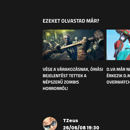
EZEKET OLVASTAD MÁR?
VÉGE A VÁRAKOZÁSNAK, ÓRIÁSI
D.VA MÁR N
BEJELENTÉST TETTEK A
ÉRKEZIK D.
NÉPSZERŰ ZOMBIS
OVERWATCH
HORRORRÓL!
TZeus
26/06/08 19:30