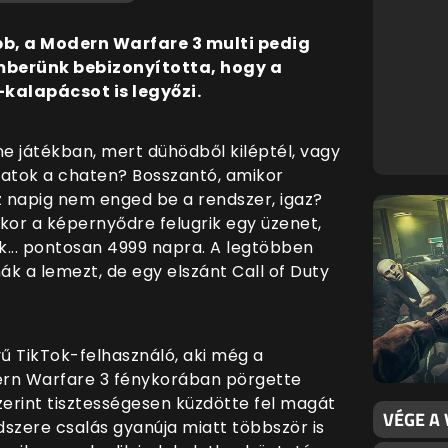
bb, a Modern Warfare 3 multi pedig
mberünk bebizonyította, hogy a
kalapácsot is legyőzi.
ne játékban, mert dühödből kiléptél, vagy
ulatok a chaten? Bosszantó, amikor
 napig nem enged be a rendszer, igaz?
ikor a képernyődre felugrik egy üzenet,
ék... pontosan 4999 napra. A legtöbben
k a lemezt, de egy elszánt Call of Duty
ű TikTok-felhasználó, aki még a
odern Warfare 3 fénykorában pörgette
zerint tisztességesen küzdötte fel magát
VÉGE A
dszere csalás gyanúja miatt többször is