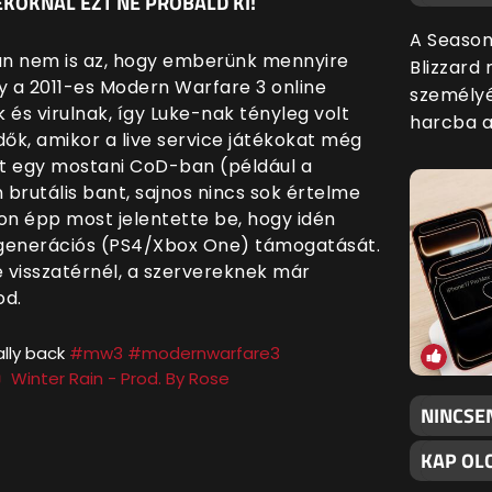
ÉKOKNÁL EZT NE PRÓBÁLD KI!
A Season
án nem is az, hogy emberünk mennyire
Blizzard
y a 2011-es Modern Warfare 3 online
személyé
 és virulnak, így Luke-nak tényleg volt
harcba a
idők, amikor a live service játékokat még
ont egy mostani CoD-ban (például a
rutális bant, sajnos nincs sok értelme
ion épp most jelentette be, hogy idén
 generációs (PS4/Xbox One) támogatását.
re visszatérnél, a szervereknek már
od.
ally back
#mw3
#modernwarfare3
 Winter Rain - Prod. By Rose
NINCSE
KAP OLC