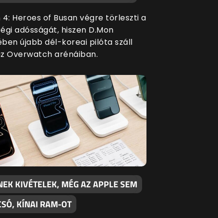
 4: Heroes of Busan végre törleszti a
 régi adósságát, hiszen D.Mon
ben újabb dél-koreai pilóta száll
z Overwatch arénáiban.
NEK KIVÉTELEK, MÉG AZ APPLE SEM
SÓ, KÍNAI RAM-OT