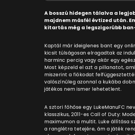
A bosszú hidegen tálalva a legjo
majdnem másfél évtized után. E
kitartás még a legszigorúbb ban-
Kaptál már ideiglenes bant egy onli
kicsit túlságosan elragadtak az ind
harminc percig vagy akár egy egész
Most képzeld el azt a pillanatot, am
miszerint a fiókodat felfüggesztett
valószínűleg azonnal a kukába dobná
játékos nem ismer lehetetlent.
A sztori főhőse egy LukeManuFC nev
klasszikus, 2011-es Call of Duty: M
maximumon a multit. Luke állítása s
a ranglétra tetejére, ám a játék ren