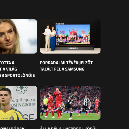
TOTTA A
FORRADALMI TÉVÉKIJELZŐT
 A VILÁG
TALÁLT FEL A SAMSUNG
BB SPORTOLÓNŐJE
 RONALDÓNAK
ÁLL A BÁL A LIVERPOOL KÖRÜL,