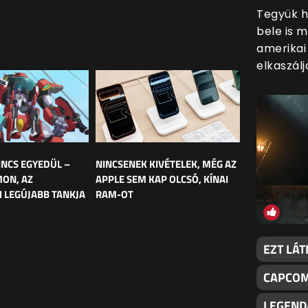
Tegyük h
bele is 
amerikai
elkaszálj
INCS EGYEDÜL –
NINCSENEK KIVÉTELEK, MÉG AZ
MON, AZ
APPLE SEM KAP OLCSÓ, KÍNAI
 LEGÚJABB TANKJA
RAM-OT
EZT LÁT
CAPCOM
LEGEND