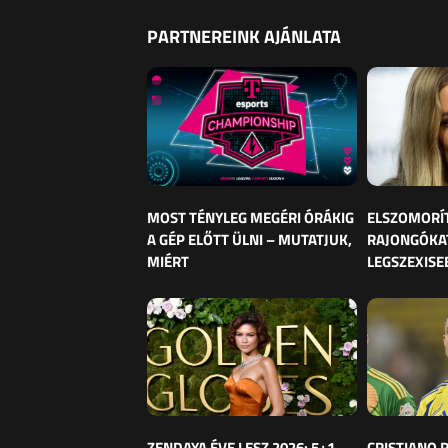
PARTNEREINK AJÁNLATA
MOST TÉNYLEG MEGÉRI ÓRÁKIG
ELSZOMORÍ
A GÉP ELŐTT ÜLNI – MUTATJUK,
RAJONGÓKAT
MIÉRT
LEGSZEXISE
ZENDAYA ÉVE LESZ 2026: 5+1
CRISTIANO