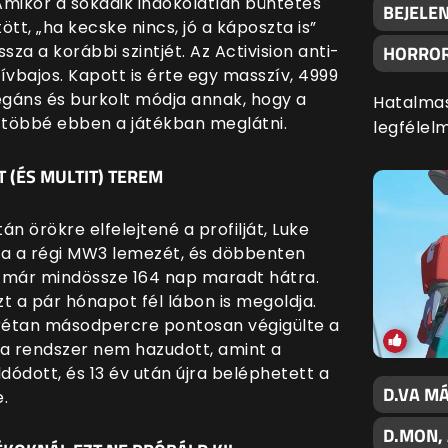
Amikor a sokadik indokolatlan büntetés
BEJELE
tt, „ha kecske nincs, jó a káposzta is”
sza a korábbi szintjét. Az Activision anti-
HORROR
ívbajos. Kapott is érte egy masszív, 4999
gáns és burkolt módja annak, hogy a
Hatalmas
 többé ebben a játékban meglátni.
legfélel
 (ÉS MULTIT) TEREM
n örökre elfelejtené a profilját, Luke
ta a régi MW3 lemezét, és döbbenten
ól már mindössze 164 nap maradt hátra.
zt a pár hónapot fél lábon is megoldja.
krétan másodpercre pontosan végigülte a
s a rendszer nem hazudott, amint a
oldódott, és 13 év után újra beléphetett a
D.VA MÁ
.
D.MON,