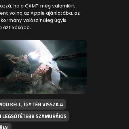
ozzá, ha a CXMT még valamiért
ment volna az Apple ajánlatába, az
 kormány valószínűleg úgyis
a azt később.
NOD KELL, ÍGY TÉR VISSZA A
 LEGSÖTÉTEBB SZAMURÁJOS
ÁJA!