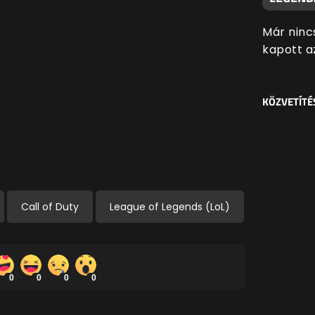
Már ninc
kapott a
KÖZVETÍTÉ
Call of Duty
League of Legends (LoL)
0
0
0
0