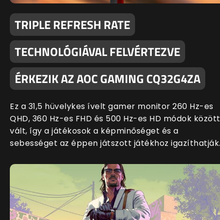
TRIPLE REFRESH RATE
TECHNOLÓGIÁVAL FELVÉRTEZVE
ÉRKEZIK AZ AOC GAMING CQ32G4ZA
Ez a 31,5 hüvelykes ívelt gamer monitor 260 Hz-es
QHD, 360 Hz-es FHD és 500 Hz-es HD módok közöt
vált, így a játékosok a képminőséget és a
sebességet az éppen játszott játékhoz igazíthatják