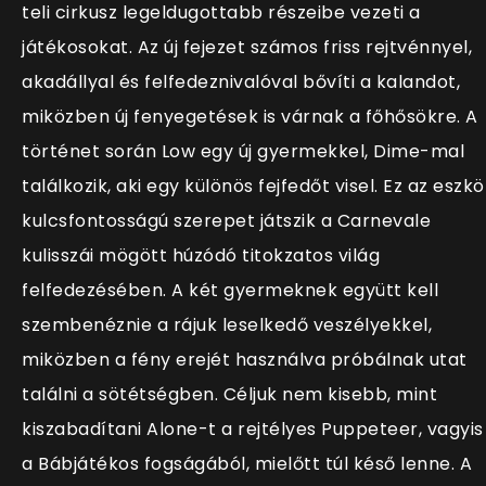
teli cirkusz legeldugottabb részeibe vezeti a
játékosokat. Az új fejezet számos friss rejtvénnyel,
akadállyal és felfedeznivalóval bővíti a kalandot,
miközben új fenyegetések is várnak a főhősökre. A
történet során Low egy új gyermekkel, Dime-mal
találkozik, aki egy különös fejfedőt visel. Ez az eszkö
kulcsfontosságú szerepet játszik a Carnevale
kulisszái mögött húzódó titokzatos világ
felfedezésében. A két gyermeknek együtt kell
szembenéznie a rájuk leselkedő veszélyekkel,
miközben a fény erejét használva próbálnak utat
találni a sötétségben. Céljuk nem kisebb, mint
kiszabadítani Alone-t a rejtélyes Puppeteer, vagyis
a Bábjátékos fogságából, mielőtt túl késő lenne. A