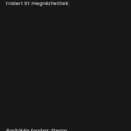
trailert itt megnézhetitek:
Borítókép forrása: Steam