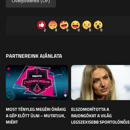
Overpowered (OP)
2
0
0
0
0
0
PARTNEREINK AJÁNLATA
MOST TÉNYLEG MEGÉRI ÓRÁKIG
ELSZOMORÍTOTTA A
A GÉP ELŐTT ÜLNI – MUTATJUK,
RAJONGÓKAT A VILÁG
MIÉRT
LEGSZEXISEBB SPORTOLÓNŐJE