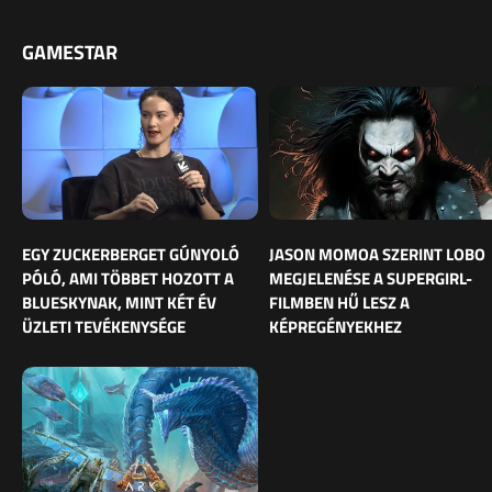
GAMESTAR
EGY ZUCKERBERGET GÚNYOLÓ
JASON MOMOA SZERINT LOBO
PÓLÓ, AMI TÖBBET HOZOTT A
MEGJELENÉSE A SUPERGIRL-
BLUESKYNAK, MINT KÉT ÉV
FILMBEN HŰ LESZ A
ÜZLETI TEVÉKENYSÉGE
KÉPREGÉNYEKHEZ