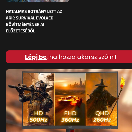
HATALMAS BOTRÁNY LETT AZ
ARK: SURVIVAL EVOLVED
BŐVÍTMÉNYÉNEK AI
ELŐZETESÉBŐL
Lépj be
, ha hozzá akarsz szólni!