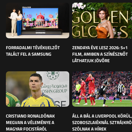
FORRADALMI TÉVÉKIJELZŐT
ZENDAYA ÉVE LESZ 2026: 5+1
TALÁLT FEL A SAMSUNG
FILM, AMIBEN A SZÍNÉSZNŐT
LÁTHATJUK JÖVŐRE
CRISTIANO RONALDÓNAK
ÁLL A BÁL A LIVERPOOL KÖRÜL,
MEGVAN A VÉLEMÉNYE A
SZOBOSZLAIÉKNÁL SZTRÁJKRÓ
MAGYAR FOCISTÁRÓL
SZÓLNAK A HÍREK