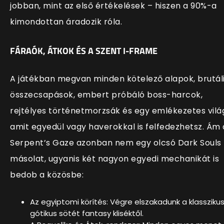
jobban, mint az első értékelések – hiszen a 90%-a
kimondottan áradozik róla.
FÁRAÓK, ÁTKOK ÉS A SZENT I-FRAME
A játékban megvan minden kötelező alapok, brutál
összecsapások, embert próbáló boss-harcok,
rejtélyes történetmorzsák és egy emlékezetes vilá
amit egyedül vagy haverokkal is felfedezhetsz. Ám 
Serpent’s Gaze azonban nem egy olcsó Dark Souls
másolat, ugyanis két nagyon egyedi mechanikát is
bedob a közösbe:
Az egyiptomi körítés: Végre elszakadunk a klasszikus
gótikus sötét fantasy kliséktől.