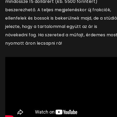
mindössze 15 dollárért (kb. 5500 forintért)
beszerezhető. A teljes megjelenéskor új frakciók,
ellenfelek és bossok is bekerülnek majd, de a stúdió
jelezte, hogy a tartalommal együtt az ár is
növekedni fog. Ha szereted a műfajt, érdemes most
nyomott áron lecsapni rá!