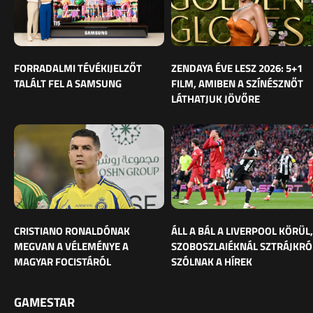
FORRADALMI TÉVÉKIJELZŐT
ZENDAYA ÉVE LESZ 2026: 5+1
TALÁLT FEL A SAMSUNG
FILM, AMIBEN A SZÍNÉSZNŐT
LÁTHATJUK JÖVŐRE
CRISTIANO RONALDÓNAK
ÁLL A BÁL A LIVERPOOL KÖRÜL,
MEGVAN A VÉLEMÉNYE A
SZOBOSZLAIÉKNÁL SZTRÁJKRÓ
MAGYAR FOCISTÁRÓL
SZÓLNAK A HÍREK
GAMESTAR