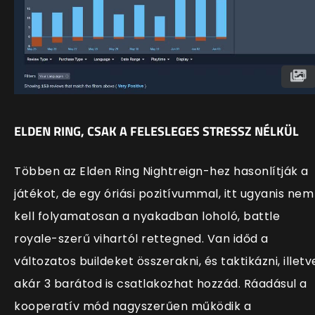
ELDEN RING, CSAK A FELESLEGES STRESSZ NÉLKÜL
Többen az Elden Ring Nightreign-hez hasonlítják a
játékot, de egy óriási pozitívummal, itt ugyanis nem
kell folyamatosan a nyakadban loholó, battle
royale-szerű vihartól rettegned. Van időd a
változatos buildeket összerakni, és taktikázni, illetv
akár 3 barátod is csatlakozhat hozzád. Ráadásul a
kooperatív mód nagyszerűen működik a