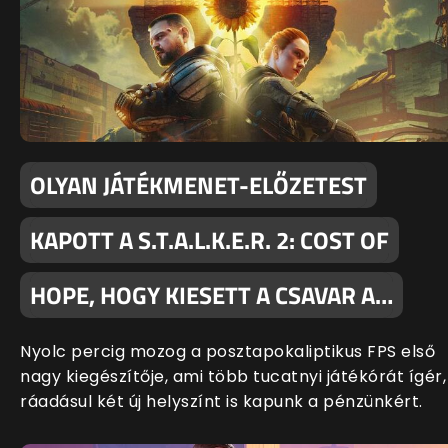
OLYAN JÁTÉKMENET-ELŐZETEST
KAPOTT A S.T.A.L.K.E.R. 2: COST OF
HOPE, HOGY KIESETT A CSAVAR A…
Nyolc percig mozog a posztapokaliptikus FPS első
nagy kiegészítője, ami több tucatnyi játékórát ígér,
ráadásul két új helyszínt is kapunk a pénzünkért.