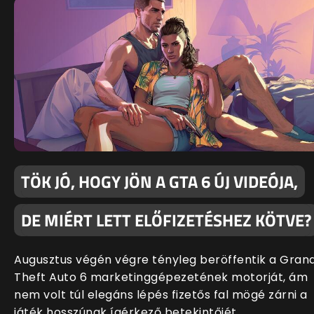
TÖK JÓ, HOGY JÖN A GTA 6 ÚJ VIDEÓJA,
DE MIÉRT LETT ELŐFIZETÉSHEZ KÖTVE?
Augusztus végén végre tényleg beröffentik a Gran
Theft Auto 6 marketinggépezetének motorját, ám
nem volt túl elegáns lépés fizetős fal mögé zárni a
játék hosszúnak ígérkező betekintőjét.