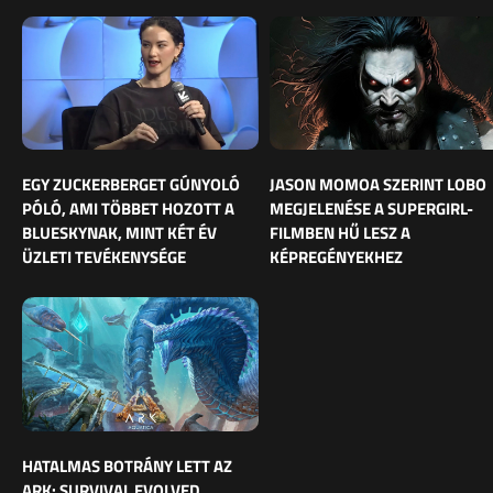
EGY ZUCKERBERGET GÚNYOLÓ
JASON MOMOA SZERINT LOBO
PÓLÓ, AMI TÖBBET HOZOTT A
MEGJELENÉSE A SUPERGIRL-
BLUESKYNAK, MINT KÉT ÉV
FILMBEN HŰ LESZ A
ÜZLETI TEVÉKENYSÉGE
KÉPREGÉNYEKHEZ
HATALMAS BOTRÁNY LETT AZ
ARK: SURVIVAL EVOLVED