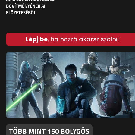
BŐVÍTMÉNYÉNEK AI
ELŐZETESÉBŐL
Lépj be
, ha hozzá akarsz szólni!
TÖBB MINT 150 BOLYGÓS