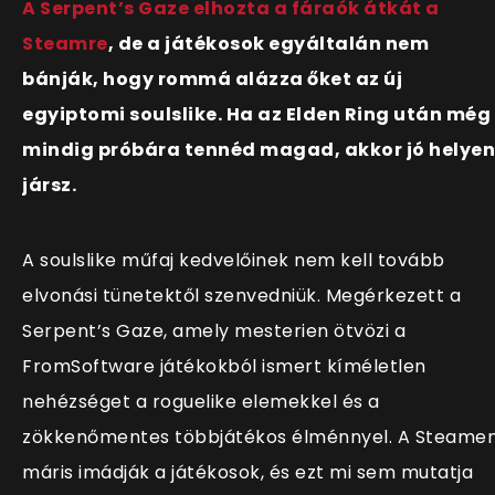
A Serpent’s Gaze elhozta a fáraók átkát a
Steamre
, de a játékosok egyáltalán nem
bánják, hogy rommá alázza őket az új
egyiptomi soulslike. Ha az Elden Ring után még
mindig próbára tennéd magad, akkor jó helyen
jársz.
A soulslike műfaj kedvelőinek nem kell tovább
elvonási tünetektől szenvedniük. Megérkezett a
Serpent’s Gaze, amely mesterien ötvözi a
FromSoftware játékokból ismert kíméletlen
nehézséget a roguelike elemekkel és a
zökkenőmentes többjátékos élménnyel. A Steame
máris imádják a játékosok, és ezt mi sem mutatja