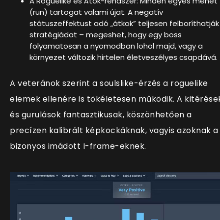
A Roguelike és Átok-rendszer: Minden egyes menet
(run) tartogat valami újat. A negatív
státuszeffektust adó „átkok” teljesen felboríthatják
stratégiádat – megeshet, hogy egy boss
folyamatosan a nyomodban lohol majd, vagy a
környezet változik hirtelen életveszélyes csapdává.
A veteránok szerint a soulslike-érzés a roguelike
elemek ellenére is tökéletesen működik. A kitérése
és gurulások fantasztikusak, köszönhetően a
precízen kalibrált képkockáknak, vagyis azoknak a
bizonyos imádott I-frame-eknek.