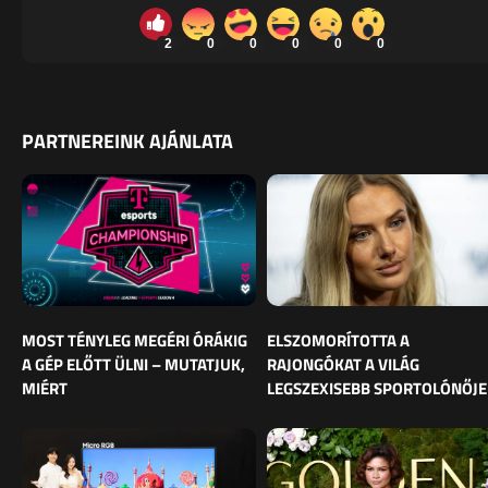
2
0
0
0
0
0
PARTNEREINK AJÁNLATA
MOST TÉNYLEG MEGÉRI ÓRÁKIG
ELSZOMORÍTOTTA A
A GÉP ELŐTT ÜLNI – MUTATJUK,
RAJONGÓKAT A VILÁG
MIÉRT
LEGSZEXISEBB SPORTOLÓNŐJE