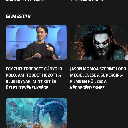
GAMESTAR
EGY ZUCKERBERGET GÚNYOLÓ
JASON MOMOA SZERINT LOBO
PÓLÓ, AMI TÖBBET HOZOTT A
MEGJELENÉSE A SUPERGIRL-
BLUESKYNAK, MINT KÉT ÉV
FILMBEN HŰ LESZ A
ÜZLETI TEVÉKENYSÉGE
KÉPREGÉNYEKHEZ