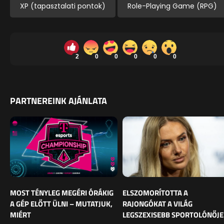
XP (tapasztalati pontok)
Role-Playing Game (RPG)
2
0
0
0
0
0
PARTNEREINK AJÁNLATA
MOST TÉNYLEG MEGÉRI ÓRÁKIG
ELSZOMORÍTOTTA A
A GÉP ELŐTT ÜLNI – MUTATJUK,
RAJONGÓKAT A VILÁG
MIÉRT
LEGSZEXISEBB SPORTOLÓNŐJE