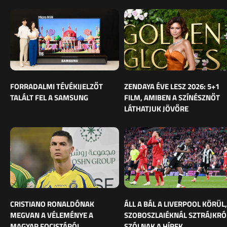
FORRADALMI TÉVÉKIJELZŐT
ZENDAYA ÉVE LESZ 2026: 5+1
TALÁLT FEL A SAMSUNG
FILM, AMIBEN A SZÍNÉSZNŐT
LÁTHATJUK JÖVŐRE
CRISTIANO RONALDÓNAK
ÁLL A BÁL A LIVERPOOL KÖRÜL,
MEGVAN A VÉLEMÉNYE A
SZOBOSZLAIÉKNÁL SZTRÁJKRÓ
MAGYAR FOCISTÁRÓL
SZÓLNAK A HÍREK