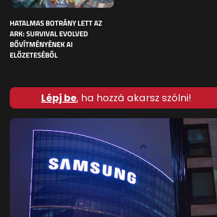
HATALMAS BOTRÁNY LETT AZ
ARK: SURVIVAL EVOLVED
BŐVÍTMÉNYÉNEK AI
ELŐZETESÉBŐL
Lépj be
, ha hozzá akarsz szólni!