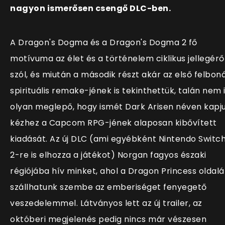
nagyon ismerősen csengő DLC-ben.
A Dragon's Dogma és a Dragon's Dogma 2 fő
motívuma az élet és a történelem ciklikus jellegérő
szól, és miután a második részt akár az első felbon
spirituális remake-jének is tekinthettük, talán nem 
olyan meglepő, hogy ismét Dark Arisen néven kapj
kézhez a Capcom RPG-jének alaposan kibővített
kiadását. Az új DLC (ami egyébként Nintendo Switc
2-re is elhozza a játékot) Norgan fagyos északi
régiójába hív minket, ahol a Dragon Princess oldal
szállhatunk szembe az emberiséget fenyegető
veszedelemmel. Látványos lett az új trailer, az
októberi megjelenés pedig nincs már vészesen