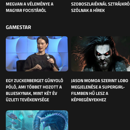
MEGVAN A VÉLEMÉNYE A
SZOBOSZLAIÉKNÁL SZTRÁJKRÓ
MAGYAR FOCISTÁRÓL
SZÓLNAK A HÍREK
GAMESTAR
EGY ZUCKERBERGET GÚNYOLÓ
JASON MOMOA SZERINT LOBO
PÓLÓ, AMI TÖBBET HOZOTT A
MEGJELENÉSE A SUPERGIRL-
BLUESKYNAK, MINT KÉT ÉV
FILMBEN HŰ LESZ A
ÜZLETI TEVÉKENYSÉGE
KÉPREGÉNYEKHEZ