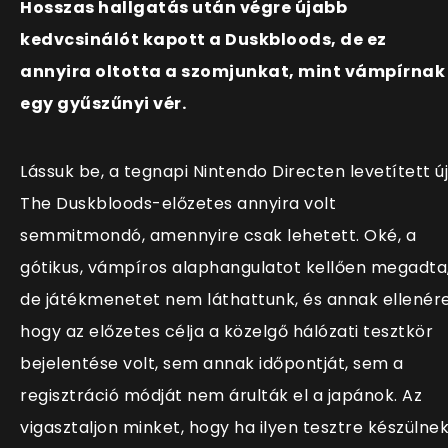
Hosszas hallgatás után végre újabb
kedvcsinálót kapott a Duskbloods, de ez
annyira oltotta a szomjunkat, mint vámpírnak
egy gyűszűnyi vér.
Lássuk be, a tegnapi Nintendo Directen levetített új
The Duskbloods-előzetes annyira volt
semmitmondó, amennyire csak lehetett. Oké, a
gótikus, vámpíros alaphangulatot kellően megadta
de játékmenetet nem láthattunk, és annak ellenére
hogy az előzetes célja a közelgő hálózati tesztkör
bejelentése volt, sem annak időpontját, sem a
regisztráció módját nem árulták el a japánok. Az
vigasztaljon minket, hogy ha ilyen tesztre készülne