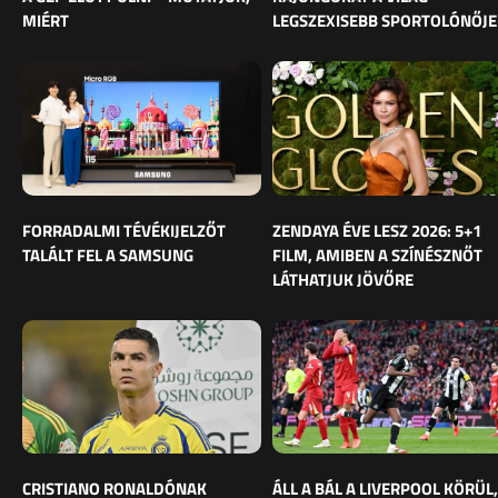
MIÉRT
LEGSZEXISEBB SPORTOLÓNŐJE
FORRADALMI TÉVÉKIJELZŐT
ZENDAYA ÉVE LESZ 2026: 5+1
TALÁLT FEL A SAMSUNG
FILM, AMIBEN A SZÍNÉSZNŐT
LÁTHATJUK JÖVŐRE
CRISTIANO RONALDÓNAK
ÁLL A BÁL A LIVERPOOL KÖRÜL,