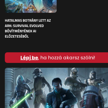
HATALMAS BOTRÁNY LETT AZ
ARK: SURVIVAL EVOLVED
BŐVÍTMÉNYÉNEK AI
ELŐZETESÉBŐL
Lépj be
, ha hozzá akarsz szólni!