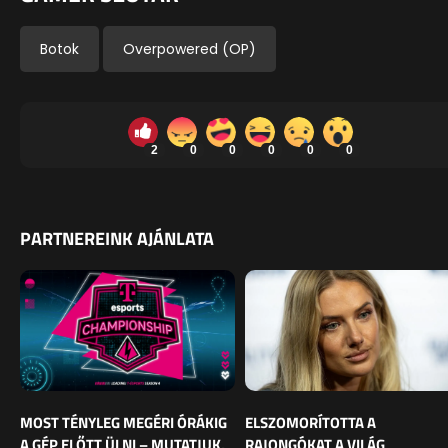
Botok
Overpowered (OP)
2
0
0
0
0
0
PARTNEREINK AJÁNLATA
MOST TÉNYLEG MEGÉRI ÓRÁKIG
ELSZOMORÍTOTTA A
A GÉP ELŐTT ÜLNI – MUTATJUK,
RAJONGÓKAT A VILÁG