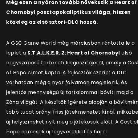
Még ezen a nyáron tovább növekszik a Heart of
Chornobyl posztapokaliptikus világa, hiszen
közeleg az első sztori-DLC hozzá.
A GSC Game World még márciusban rántotta le a
leplet a
S.T.A.L.K.E.R. 2: Heart of Chornobyl
első
nagyszabású történeti kiegészítőjéről, amely a Cos
of Hope címet kapta. A fejlesztők szerint a DLC
várhatóan még a nyár folyamán megjelenik, és
jelentős mennyiségű új tartalommal bővíti majd a
Zóna világát. A készítők ígérete alapján a bővítmé
több tucat órányi friss játékmenetet kínál, miközb
új helyszíneket nyit meg a játékosok előtt. A Cost o
Hope nemcsak új fegyverekkel és harci