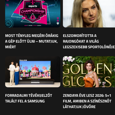
MOST TÉNYLEG MEGÉRI ÓRÁKIG
ELSZOMORÍTOTTA A
A GÉP ELŐTT ÜLNI – MUTATJUK,
RAJONGÓKAT A VILÁG
MIÉRT
LEGSZEXISEBB SPORTOLÓNŐJE
FORRADALMI TÉVÉKIJELZŐT
ZENDAYA ÉVE LESZ 2026: 5+1
TALÁLT FEL A SAMSUNG
FILM, AMIBEN A SZÍNÉSZNŐT
LÁTHATJUK JÖVŐRE