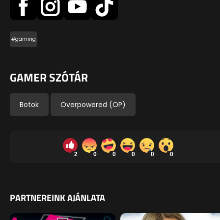
#gaming
GAMER SZÓTÁR
Botok
Overpowered (OP)
2
0
0
0
0
0
PARTNEREINK AJÁNLATA