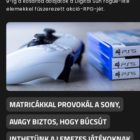
9-ig a kosárba dobjátok a Digital Sun rogue-lite
elemekkel fűszerezett akció-RPG-jét.
MATRICÁKKAL PROVOKÁL A SONY,
AVAGY BIZTOS, HOGY BÚCSÚT
INTHETÜNK A LEMEZES JÁTÉKOKNAK