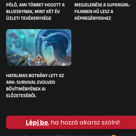
PÓLÓ, AMI TÖBBET HOZOTT A
MEGJELENÉSE A SUPERGIRL-
BLUESKYNAK, MINT KÉT ÉV
FILMBEN HŰ LESZ A
ÜZLETI TEVÉKENYSÉGE
KÉPREGÉNYEKHEZ
HATALMAS BOTRÁNY LETT AZ
ARK: SURVIVAL EVOLVED
BŐVÍTMÉNYÉNEK AI
ELŐZETESÉBŐL
Lépj be
, ha hozzá akarsz szólni!