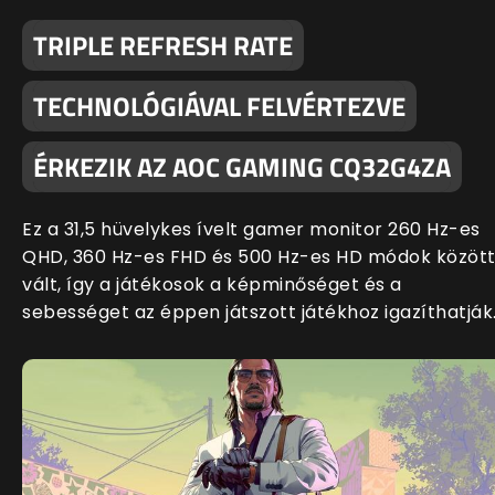
TRIPLE REFRESH RATE
TECHNOLÓGIÁVAL FELVÉRTEZVE
ÉRKEZIK AZ AOC GAMING CQ32G4ZA
Ez a 31,5 hüvelykes ívelt gamer monitor 260 Hz-es
QHD, 360 Hz-es FHD és 500 Hz-es HD módok közöt
vált, így a játékosok a képminőséget és a
sebességet az éppen játszott játékhoz igazíthatják