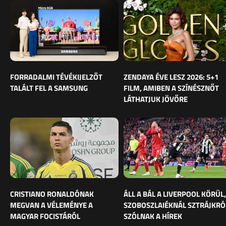
FORRADALMI TÉVÉKIJELZŐT
ZENDAYA ÉVE LESZ 2026: 5+1
TALÁLT FEL A SAMSUNG
FILM, AMIBEN A SZÍNÉSZNŐT
LÁTHATJUK JÖVŐRE
CRISTIANO RONALDÓNAK
ÁLL A BÁL A LIVERPOOL KÖRÜL,
MEGVAN A VÉLEMÉNYE A
SZOBOSZLAIÉKNÁL SZTRÁJKRÓ
MAGYAR FOCISTÁRÓL
SZÓLNAK A HÍREK