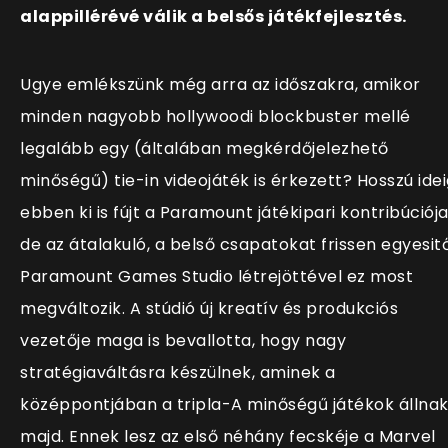
alappillérévé válik a belsős játékfejlesztés.
Ugye emlékszünk még arra az időszakra, amikor
minden nagyobb hollywoodi blockbuster mellé
legalább egy (általában megkérdőjelezhető
minőségű) tie-in videojáték is érkezett? Hosszú ide
ebben ki is fújt a Paramount játékipari kontribúciója
de az átalakuló, a belső csapatokat frissen egyesit
Paramount Games Studio létrejöttével ez most
megváltozik. A stúdió új kreatív és produkciós
vezetője maga is bevallotta, hogy nagy
stratégiaváltásra készülnek, aminek a
középpontjában a tripla-A minőségű játékok állna
majd. Ennek lesz az első néhány fecskéje a Marvel