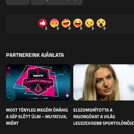
2
0
0
0
0
0
PARTNEREINK AJÁNLATA
MOST TÉNYLEG MEGÉRI ÓRÁKIG
ELSZOMORÍTOTTA A
A GÉP ELŐTT ÜLNI – MUTATJUK,
RAJONGÓKAT A VILÁG
MIÉRT
LEGSZEXISEBB SPORTOLÓNŐJE