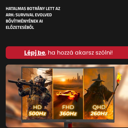
HATALMAS BOTRÁNY LETT AZ
ARK: SURVIVAL EVOLVED
BŐVÍTMÉNYÉNEK AI
ELŐZETESÉBŐL
Lépj be
, ha hozzá akarsz szólni!