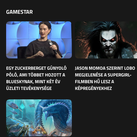
GAMESTAR
EGY ZUCKERBERGET GÚNYOLÓ
JASON MOMOA SZERINT LOBO
PÓLÓ, AMI TÖBBET HOZOTT A
MEGJELENÉSE A SUPERGIRL-
BLUESKYNAK, MINT KÉT ÉV
FILMBEN HŰ LESZ A
ÜZLETI TEVÉKENYSÉGE
KÉPREGÉNYEKHEZ