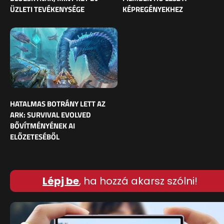
ÜZLETI TEVÉKENYSÉGE
KÉPREGÉNYEKHEZ
HATALMAS BOTRÁNY LETT AZ
ARK: SURVIVAL EVOLVED
BŐVÍTMÉNYÉNEK AI
ELŐZETESÉBŐL
Lépj be
, ha hozzá akarsz szólni!