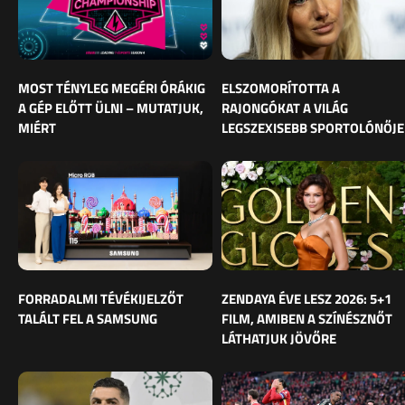
MOST TÉNYLEG MEGÉRI ÓRÁKIG
ELSZOMORÍTOTTA A
A GÉP ELŐTT ÜLNI – MUTATJUK,
RAJONGÓKAT A VILÁG
MIÉRT
LEGSZEXISEBB SPORTOLÓNŐJE
FORRADALMI TÉVÉKIJELZŐT
ZENDAYA ÉVE LESZ 2026: 5+1
TALÁLT FEL A SAMSUNG
FILM, AMIBEN A SZÍNÉSZNŐT
LÁTHATJUK JÖVŐRE