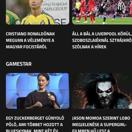
CRISTIANO RONALDÓNAK
ÁLL A BÁL A LIVERPOOL KÖRÜL,
MEGVAN A VÉLEMÉNYE A
SZOBOSZLAIÉKNÁL SZTRÁJKRÓ
MAGYAR FOCISTÁRÓL
SZÓLNAK A HÍREK
GAMESTAR
EGY ZUCKERBERGET GÚNYOLÓ
JASON MOMOA SZERINT LOBO
PÓLÓ, AMI TÖBBET HOZOTT A
MEGJELENÉSE A SUPERGIRL-
BLUESKYNAK, MINT KÉT ÉV
FILMBEN HŰ LESZ A