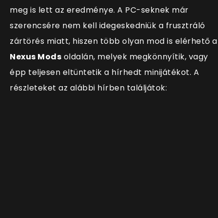
meg is lett az eredménye. A PC-seknek már
szerencsére nem kell idegeskedniük a frusztráló
zártörés miatt, hiszen több olyan mod is elérhető a
Nexus Mods
oldalán, melyek megkönnyítik, vagy
épp teljesen eltüntetik a hírhedt minijátékot. A
részleteket az alábbi hírben találjátok: