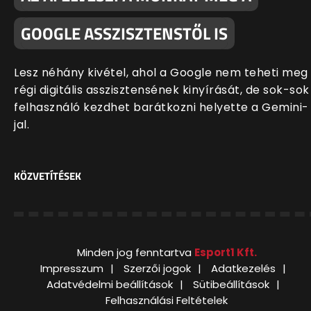
GOOGLE ASSZISZTENSTŐL IS
Lesz néhány kivétel, ahol a Google nem teheti meg
régi digitális asszisztensének kinyírását, de sok-sok
felhasználó kezdhet barátkozni helyette a Gemini-
jal.
KÖZVETÍTÉSEK
Minden jog fenntartva
Esport1 Kft.
Impresszum
Szerzői jogok
Adatkezelés
Adatvédelmi beállítások
Sütibeállítások
Felhasználási Feltételek