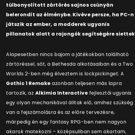
túlbonyolított zártörés sajnos csúnyán
belerondít az élménybe. Kivéve persze, ha PC-n
játszik az ember, a modderek ugyanis
pillanatok alatt a rajongók segítségére siettek
Alapesetben nincs bajom a játékokban található
zártöréssel, sőt, a Bethesda alkotásaiban és a Two
Worlds 2-ben még élveztem is lockpickinget. A
Gothic 1 Remake
azonban teljesen más lapra
tartozik, az
Alkimia Interactive
fejlesztői ugyanis
egy olyan mechanikával álltak elő, amihez szükség
van a fejszámolásra és az előre tervezésre,
márpedig én egy fantasy RPG-ben nem nagyon
akarok matekozni – középsuliban sem akartam,