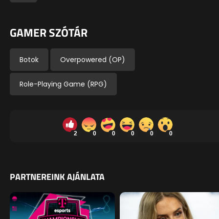
GAMER SZÓTÁR
Botok
Overpowered (OP)
Role-Playing Game (RPG)
2
0
0
0
0
0
PARTNEREINK AJÁNLATA