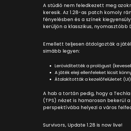
A stúdió nem feledkezett meg azokr
keresik. Az 1.28-as patch komoly rán
fényelésben és a színek kiegyensú
kerüljön a klasszikus, nyomasztóbb 
Emellett teljesen átdolgozták a játé
simább legyen:
Lerövidítették a prológust (kevese
A játék eleji ellenfeleket kicsit kön
Átalakították a kezelőfelületet (U
A hab a tortán pedig, hogy a Techla
(TPS) nézet is hamarosan bekerül a 
perspektívába helyezi a város felfe
Survivors, Update 1.28 is now live!