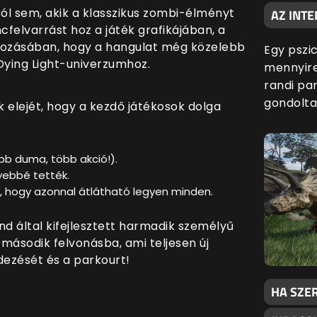
ól sem, akik a klasszikus zombi-élményt
AZ INTE
cfelvarrást hoz a játék grafikájában, a
lyozásában, hogy a hangulat még közelebb
Egy pszic
Dying Light-univerzumhoz.
mennyire
randi par
gondolta
k elejét, hogy a kezdő játékosok dolga
bb duma, több akció!).
nyebbé tették.
I), hogy azonnal átlátható legyen minden.
nd által kifejlesztett harmadik személyű
második felvonásba, ami teljesen új
dezését és a parkourt!
HA SZER