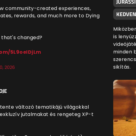
JURASSI
ew community-created experiences,
KEDVEN
ates, rewards, and much more to Dying
Miközben
is lenyúz
g that's changed?
videóját
minden 
.com/5L9oeIDjLm
szerencs
sikítás.
0, 2026
DJE
tente változó tematikájú világokkal
exkluzív jutalmakat és rengeteg XP-t