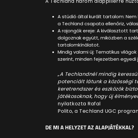
A Techland három alappillérre húzt
A stúdió által kurált tartalom: Nem
a Techland csapata ellenőriz, válasz
A rajongók ereje: A kiválasztott ta
dolgoznak együtt, miközben a széle
tartalomkínálatot.
Mindig valami új: Tematikus világ
szerint, minden fejezetben egyedi 
„A Techlandnél mindig keressü
potenciált látunk a közösségi 
keretrendszer és eszközök bizto
játékosoknak, hogy új élménye
nyilatkozta Rafal
Polito, a Techland UGC progr
DE MI A HELYZET AZ ALAPJÁTÉKKAL?