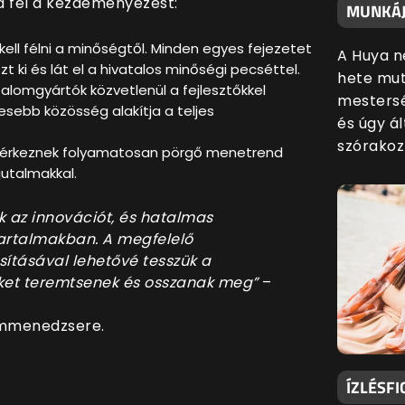
a fel a kezdeményezést:
MUNKÁJ
 kell félni a minőségtől. Minden egyes fejezetet
A Huya n
t ki és lát el a hivatalos minőségi pecséttel.
hete mut
rtalomgyártók közvetlenül a fejlesztőkkel
mestersé
sebb közösség alakítja a teljes
és úgy ál
szórakoz
ok érkeznek folyamatosan pörgő menetrend
jutalmakkal.
k az innovációt, és hatalmas
tartalmakban. A megfelelő
sításával lehetővé tesszük a
ket teremtsenek és osszanak meg”
–
ammenedzsere.
ÍZLÉSFI