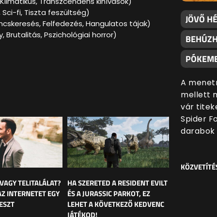
 Klimatikus, Transzcendens kihívások)
Sci-fi, Tiszta feszültség)
JÖVŐ H
incskeresés, Felfedezés, Hangulatos tájak)
, Brutalitás, Pszichológiai horror)
BEHÚZH
PÓKEM
A menetr
mellett 
vár tite
Spider F
darabok 
KÖZVETÍTÉ
 VAGY TELITALÁLAT?
HA SZERETED A RESIDENT EVILT
AZ INTERNETET EGY
ÉS A JURASSIC PARKOT, EZ
ESZT
LEHET A KÖVETKEZŐ KEDVENC
JÁTÉKOD!