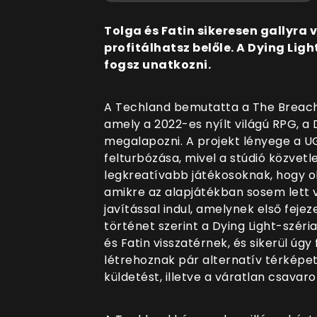
Tolga és Fatin sikeresen gallyra
profitálhatsz belőle. A Dying Lig
fogsz unatkozni.
A Techland bemutatta a The Breach ne
amely a 2022-es nyílt világú RPG, a 
megalapozni. A projekt lényege a UG
felturbózása, mivel a stúdió közvet
legkreatívabb játékosoknak, hogy ol
amikre az alapjátékban sosem lett v
javítással indul, amelynek első fejez
történet szerint a Dying Light-széria
és Fatin visszatérnek, és sikerül úgy
létrehoznak pár alternatív térképe
küldetést, illetve a váratlan csavar