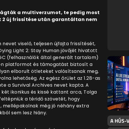
 vágták a multiverzumot, te pedig most
ht 2 új frissítése után garantáltan nem
vet viselő, teljesen újfajta frissítését,
Dying Light 2: Stay Human jövőjét hivatott
C (felhasználók által generált tartalom)
len platformot és támogatást biztosít a
yan elborult ötleteket valósítsanak meg,
olna lehetőség. Az egész őrület az 1.28-as
ete a Survival Archives nevet kapta. A
 két ikonikus és kissé kattant arca, Tolga
 feltépniük a téridő szövetét, hogy
t, mellépakolnak még jó néhány extra
okból sem lesz hiány.
A HÚS-V