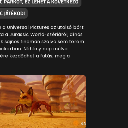
C PARKOT, EZ LEHET A KÖVETKEZŐ
C JÁTÉKOD!
 a Universal Pictures az utolsó bőrt
za a Jurassic World-szériáról, dínós
ék sajnos finoman szólva sem terem
bokorban. Néhány nap múlva
ére kezdődhet a futás, meg a