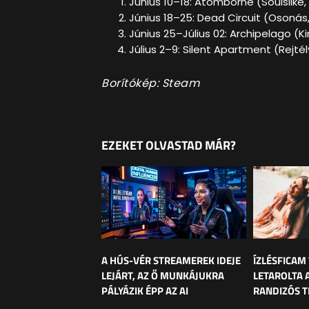
Június 10–18: Atomborne (Soulslike,
Június 18–25: Dead Circuit (Osonás, 
Június 25–Július 02: Archipelago (K
Július 2–9: Silent Apartment (Rejtély
Borítókép: Steam
EZEKET OLVASTAD MÁR?
A HÚS-VÉR STREAMEREK IDEJE
ÍZLÉSFICAM
LEJÁRT, AZ Ő MUNKÁJUKRA
LETAROLTA 
PÁLYÁZIK ÉPP AZ AI
RANDIZÓS T