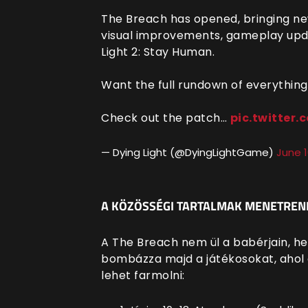
The Breach has opened, bringing n
visual improvements, gameplay upd
Light 2: Stay Human.
Want the full rundown of everythin
Check out the patch…
pic.twitter
— Dying Light (@DyingLightGame)
June 1
A KÖZÖSSÉGI TARTALMAK MENETREN
A The Breach nem ül a babérjain, he
bombázza majd a játékosokat, ahol 
lehet farmolni: