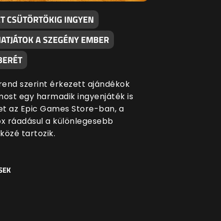
ÉT CSÜTÖRTÖKIG INGYEN
ATJÁTOK A SZEGÉNY EMBER
BERÉT
end szerint érkezett ajándékok
most egy harmadik ingyenjáték is
ket az Epic Games Store-ban, a
ox ráadásul a különlegesebb
közé tartozik.
SEK