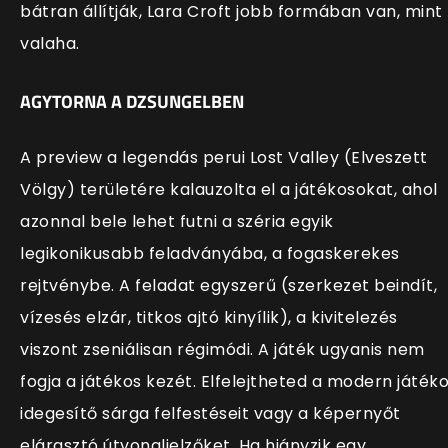
bátran állítják, Lara Croft jobb formában van, mint
valaha.
AGYTORNA A DZSUNGELBEN
A preview a legendás perui Lost Valley (Elveszett
Völgy) területére kalauzolta el a játékosokat, ahol
azonnal bele lehet futni a széria egyik
legikonikusabb feladványába, a fogaskerekes
rejtvénybe. A feladat egyszerű (szerkezet beindít,
vízesés elzár, titkos ajtó kinyílik), a kivitelezés
viszont zseniálisan régimódi. A játék ugyanis nem
fogja a játékos kezét. Elfelejtheted a modern játék
idegesítő sárga felfestéseit vagy a képernyőt
elárasztó útvonaljelzőket. Ha hiányzik egy