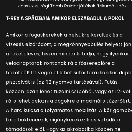
klasszikus, régi Tomb Raider játékok fizikumát idézi.
T-REX A SPÁJZBAN: AMIKOR ELSZABADUL A POKOL
Amikor a fogaskerekek a helyükre kerültek és a
vízesés elzáródott, a megkönnyebbülés helyett jön
a feketeleves, hiszen mindenki tudja, hogy ilyenkor
velociraptorok rontanak rá a főszereplőre a
bozótból! Itt végre el lehet sütni Lara ikonikus dupl
pisztolyát is (az R2 nyomva tartásával). Futás
közben lazán lehet tüzelni csípőből, vagy az L2-vel
rá is lehet célozni a dögökre a maximális tűzerőért.
A harc kulcsa a folyamatos mobilitás. A kör gombb
Lara bukfencezik, cigánykerekezik és vetődik a
támadások elől. Hogy az akrobatika közben ne