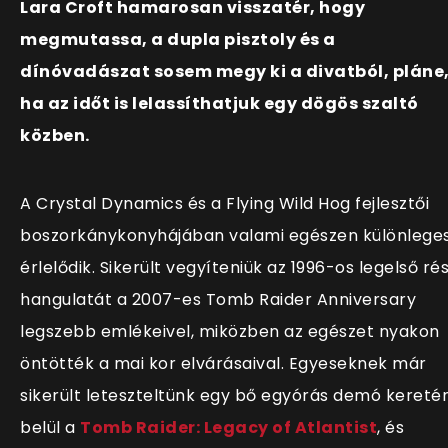
Lara Croft hamarosan visszatér, hogy
megmutassa, a dupla pisztoly és a
dínóvadászat sosem megy ki a divatból, pláne
ha az időt is lelassíthatjuk egy dögös szaltó
közben.
A Crystal Dynamics és a Flying Wild Hog fejlesztői
boszorkánykonyhájában valami egészen különlege
érlelődik. Sikerült vegyíteniük az 1996-os legelső ré
hangulatát a 2007-es Tomb Raider Anniversary
legszebb emlékeivel, miközben az egészet nyakon
öntötték a mai kor elvárásaival. Egyeseknek már
sikerült leteszteltünk egy bő egyórás demó kereté
belül a
Tomb Raider: Legacy of Atlantist
, és