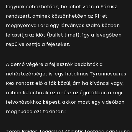
legyünk sebezhetőek, be lehet vetni a Fókusz
rendszert, aminek köszönhetően az R1-et
megnyomva Lara egy látványos szaltó közben
lelassítja az időt (bullet time!), így a levegőben
repülve osztja a fejeseket.
A demó végére a fejlesztők bedobták a
nehéztüzérséget is: egy hatalmas Tyrannosaurus
Rex rontott elő a fák közül, ám ha kíváncsi vagy,
miben különbözik ez a rész az új játékban a régi
felvonásokhoz képest, akkor most egy videóban
meg tudod ezt tekinteni:
Tomb Raider: Legacy of Atlantis footage capturing