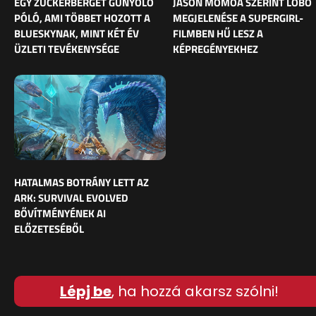
EGY ZUCKERBERGET GÚNYOLÓ
JASON MOMOA SZERINT LOBO
PÓLÓ, AMI TÖBBET HOZOTT A
MEGJELENÉSE A SUPERGIRL-
BLUESKYNAK, MINT KÉT ÉV
FILMBEN HŰ LESZ A
ÜZLETI TEVÉKENYSÉGE
KÉPREGÉNYEKHEZ
HATALMAS BOTRÁNY LETT AZ
ARK: SURVIVAL EVOLVED
BŐVÍTMÉNYÉNEK AI
ELŐZETESÉBŐL
Lépj be
, ha hozzá akarsz szólni!