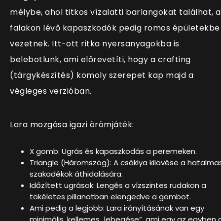
mélybe, ahol titkos vízalatti barlangokat találhat, a
falakon lévő kapaszkodók pedig romos épületekbe
vezetnek. Itt-ott ritka nyersanyagokba is
belebotlunk, ami előrevetíti, hogy a crafting
(tárgykészítés) komoly szerepet kap majd a
végleges verzióban.
Lara mozgása igazi örömjáték:
X gomb: Ugrás és kapaszkodás a peremeken.
Triangle (Háromszög): A csáklya kilövése a hatalma
szakadékok áthidalására.
Időzített ugrások: Lengés a vízszintes rudakon a
tökéletes pillanatban elengedve a gombot.
Ami pedig a legjobb: Lara irányításának van egy
minimális, kellemes „lebegése”, ami egy az egyben 