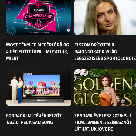
MOST TÉNYLEG MEGÉRI ÓRÁKIG
ELSZOMORÍTOTTA A
A GÉP ELŐTT ÜLNI – MUTATJUK,
RAJONGÓKAT A VILÁG
MIÉRT
LEGSZEXISEBB SPORTOLÓNŐJE
FORRADALMI TÉVÉKIJELZŐT
ZENDAYA ÉVE LESZ 2026: 5+1
TALÁLT FEL A SAMSUNG
FILM, AMIBEN A SZÍNÉSZNŐT
LÁTHATJUK JÖVŐRE