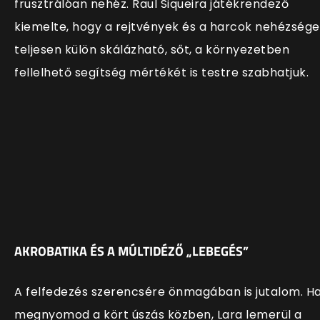
frusztrálóan nehéz. Raul Siqueira játékrendező
kiemelte, hogy a rejtvények és a harcok nehézsége
teljesen külön skálázható, sőt, a környezetben
fellelhető segítség mértékét is testre szabhatjuk.
AKROBATIKA ÉS A MÚLTIDÉZŐ „LEBEGÉS”
A felfedezés szerencsére önmagában is jutalom. H
megnyomod a kört úszás közben, Lara lemerül a