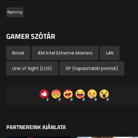
#gaming
GAMER SZÓTÁR
Botok
IEM Intel Extreme Masters
LAN
Line of Sight (LOS)
XP (tapasztalati pontok)
2
0
0
0
0
0
PARTNEREINK AJÁNLATA