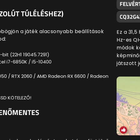
FELVÉR
ZOLÚT TÚLÉLÉSHEZ)
CQ32G4
öbögjön a játék alacsonyabb beállítások
Ez a 31,
od:
Hz-es QH
módok kö
bit (22H1 19045.7291)
képminős
tel i7-6850K / i5-10400
játszott 
050 / RTX 2060 / AMD Radeon RX 6600 / Radeon
 SSD KÖTELEZŐ!
KKENŐMENTES