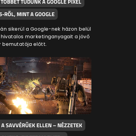
 TÖBBET TUDUNK A GOOGLE PIXEL
5-RŐL, MINT A GOOGLE
án sikerül a Google-nek házon belül
a hivatalos marketinganyagait a jövő
y bemutatója előtt.
 A SAVVÉRŰEK ELLEN – NÉZZETEK