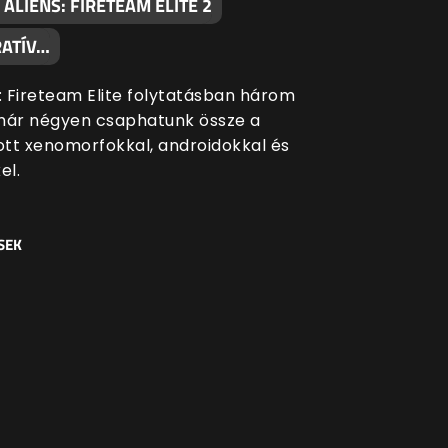
 ALIENS: FIRETEAM ELITE 2
ATÍV…
s: Fireteam Elite folytatásban három
már négyen csaphatunk össze a
tt xenomorfokkal, androidokkal és
el.
SEK