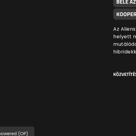
BELE AZ
KOOPER
Az Alien
helyett 
mutálódo
hibridekk
KÖZVETÍTÉ
powered (OP)