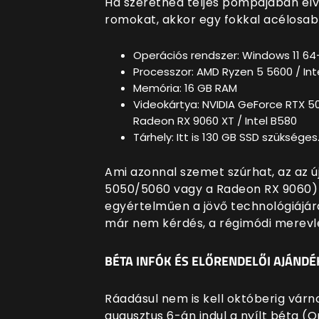
Ha szeretnéd teljes pompájában élv
romokat, akkor egy fokkal acélosabb
Operációs rendszer: Windows 11 64
Processzor: AMD Ryzen 5 5600 / Inte
Memória: 16 GB RAM
Videokártya: NVIDIA GeForce RTX 5
Radeon RX 9060 XT / Intel B580
Tárhely: Itt is 130 GB SSD szükséges
Ami azonnal szemet szúrhat, az az ú
5050/5060 vagy a Radeon RX 9060) f
egyértelműen a jövő technológiájára
már nem kérdés, a régimódi merevle
BÉTA INFÓK ÉS ELŐRENDELŐI AJÁND
Ráadásul nem is kell októberig várn
augusztus 6-án indul a nyílt béta (O