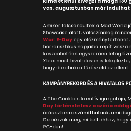
kíméletlenül kivégzi a maga 130
vas, augusztusban már indulhat 
Amikor felcsendültek a Mad World j
Showcase alatt, valószínűleg minden
War: E-Day
egy előzménytörténet, a
horrorisztikus napjaiba repít vissza
köszönhetően egyszerűen letaglózó, 
Xbox most hivatalosan is leleplezte
hogy darabokra fűrészeld az ellent.
KAMPÁNYREKORD ÉS A HIVATALOS PC
A The Coalition kreatív igazgatója,
Day története lesz a széria eddi
órás sztorira számíthatunk, ami dugi
De nézzük meg, mi kell ahhoz, hogy 
PC-den!