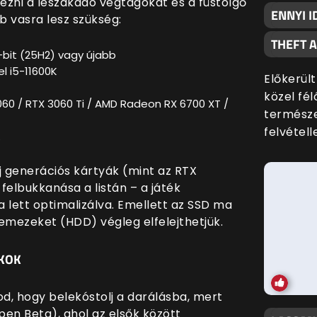
ezni a leszakadó végtagokat és a füstölgő
ENNYI I
 vasra lesz szükség:
THEFT 
-bit (25H2) vagy újabb
l i5-11600K
Előkerült
közel fé
060 / RTX 3060 Ti / AMD Radeon RX 6700 XT /
termész
felvételle
.
j generációs kártyák (mint az RTX
elbukkanása a listán – a játék
 lett optimalizálva. Emellett az SSD ma
mezeket (HDD) végleg elfelejthetjük.
ÉKOK
od, hogy belekóstolj a darálásba, mert
pen Beta), ahol az elsők között