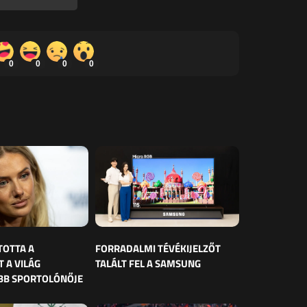
0
0
0
0
TOTTA A
FORRADALMI TÉVÉKIJELZŐT
 A VILÁG
TALÁLT FEL A SAMSUNG
BB SPORTOLÓNŐJE