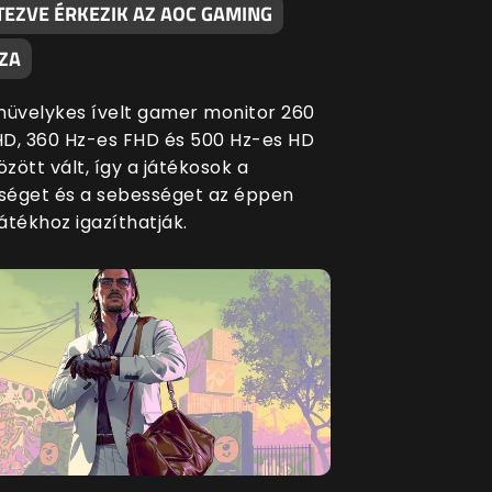
TEZVE ÉRKEZIK AZ AOC GAMING
ZA
5 hüvelykes ívelt gamer monitor 260
D, 360 Hz-es FHD és 500 Hz-es HD
zött vált, így a játékosok a
éget és a sebességet az éppen
játékhoz igazíthatják.