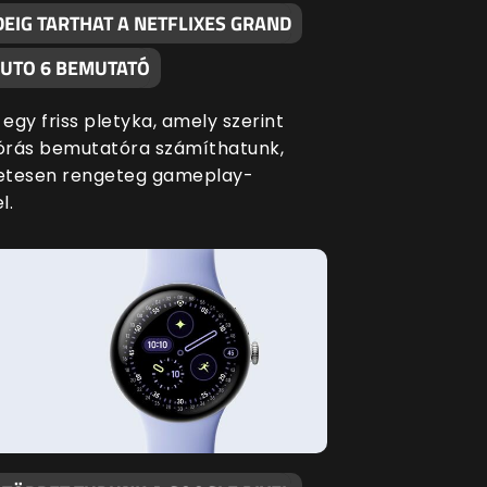
DEIG TARTHAT A NETFLIXES GRAND
AUTO 6 BEMUTATÓ
 egy friss pletyka, amely szerint
lórás bemutatóra számíthatunk,
etesen rengeteg gameplay-
l.