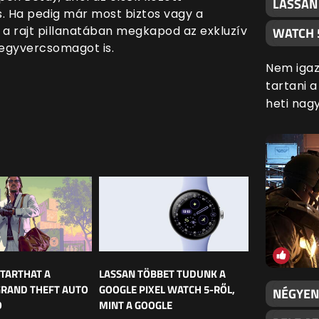
LASSAN
s. Ha pedig már most biztos vagy a
 a rajt pillanatában megkapod az exkluzív
WATCH 
 fegyvercsomagot is.
Nem igaz
tartani 
heti nag
 TARTHAT A
LASSAN TÖBBET TUDUNK A
GRAND THEFT AUTO
GOOGLE PIXEL WATCH 5-RŐL,
NÉGYEN
Ó
MINT A GOOGLE