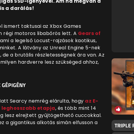
 gigás SSD-igényével. Ám ha megvan a
is a darálás!
ól ismert taktusai az Xbox Games
 régi motoros libabőrös lett. A
Gears of
mi a legelső Locust-rajzások kaotikus,
 minket. A látvány az Unreal Engine 5-nek
de a brutális részletességnek ára van. Az
, milyen hardverre lesz szükséged ahhoz,
 GÉPIGÉNY
 Matt Searcy nemrég elárulta, hogy
az E-
gi leghosszabb etapja
, és több mint 14
g lesz elrejtett gyűjtögethető cuccokkal.
ez a gigantikus alkotás simán elfusson a
TRIPLE