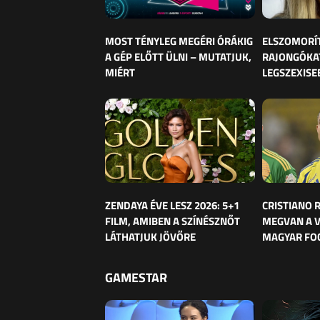
MOST TÉNYLEG MEGÉRI ÓRÁKIG
ELSZOMORÍ
A GÉP ELŐTT ÜLNI – MUTATJUK,
RAJONGÓKAT
MIÉRT
LEGSZEXISE
ZENDAYA ÉVE LESZ 2026: 5+1
CRISTIANO
FILM, AMIBEN A SZÍNÉSZNŐT
MEGVAN A 
LÁTHATJUK JÖVŐRE
MAGYAR FO
GAMESTAR