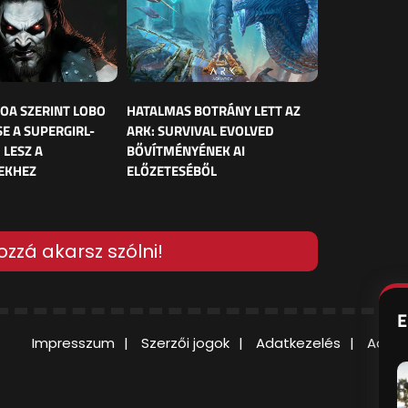
OA SZERINT LOBO
HATALMAS BOTRÁNY LETT AZ
E A SUPERGIRL-
ARK: SURVIVAL EVOLVED
 LESZ A
BŐVÍTMÉNYÉNEK AI
EKHEZ
ELŐZETESÉBŐL
ozzá akarsz szólni!
E
Impresszum
Szerzői jogok
Adatkezelés
Adatv