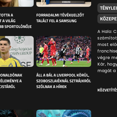
TÉNYLE
TOTTA A
FORRADALMI TÉVÉKIJELZŐT
KÖZEPE
 A VILÁG
TALÁLT FEL A SAMSUNG
BB SPORTOLÓNŐJE
A Halo: 
számítot
most elő
franchis
végre me
Kár, hog
magát a 
 RONALDÓNAK
ÁLL A BÁL A LIVERPOOL KÖRÜL,
VÉLEMÉNYE A
SZOBOSZLAIÉKNÁL SZTRÁJKRÓL
CISTÁRÓL
SZÓLNAK A HÍREK
KÖZVETÍTÉ