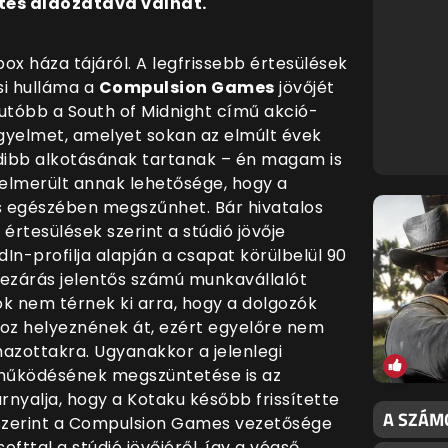
tés áldozatává válhat.
ox háza tájáról. A legfrissebb értesülések
si hulláma a
Compulsion Games
jövőjét
egutóbb a South of Midnight című akció-
igyelmet, amelyet sokan az elmúlt évek
dibb alkotásának tartanak – én magam is
felmerült annak lehetősége, hogy a
 egészében megszűnhet. Bár hivatalos
értesülések szerint a stúdió jövője
edIn-profilja alapján a csapat körülbelül 90
 bezárás jelentős számú munkavállalót
ók nem térnek ki arra, hogy a dolgozók
hoz helyeznének át, ezért egyelőre nem
mazottakra. Ugyanakkor a jelenlegi
 működésének megszüntetése is az
rnyalja, hogy a Kotaku később frissítette
A SZÁMO
k szerint a Compulsion Games vezetősége
fttal a stúdió jövőjéről, így a végső