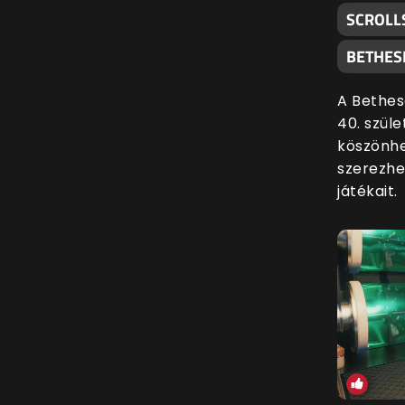
SCROLL
BETHES
A Bethes
40. szül
köszönhe
szerezhe
játékait.