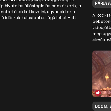
PÁRJA 
 hivatalos állásfoglalás nem érkezik, a
enntartásokkal kezelni, ugyanakkor a
A Rockst
ló időszak kulcsfontosságú lehet – itt
bebetono
videóját
meg ugya
elmúlt n
DOOM, 