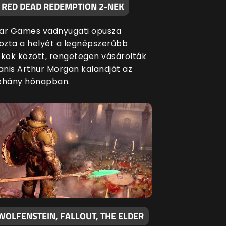
A RED DEAD REDEMPTION 2-NEK
ar Games vadnyugati opusza
zta a helyét a legnépszerűbb
ékok között, rengetegen vásárolták
nis Arthur Morgan kalandját az
éhány hónapban.
WOLFENSTEIN, FALLOUT, THE ELDER