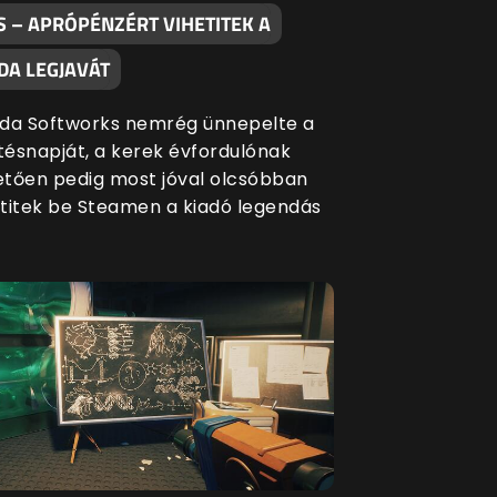
S – APRÓPÉNZÉRT VIHETITEK A
DA LEGJAVÁT
da Softworks nemrég ünnepelte a
etésnapját, a kerek évfordulónak
tően pedig most jóval olcsóbban
titek be Steamen a kiadó legendás