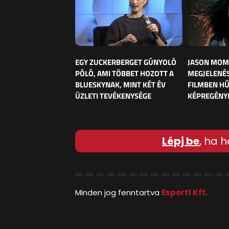
EGY ZUCKERBERGET GÚNYOLÓ
JASON MOM
PÓLÓ, AMI TÖBBET HOZOTT A
MEGJELENÉS
BLUESKYNAK, MINT KÉT ÉV
FILMBEN HŰ
ÜZLETI TEVÉKENYSÉGE
KÉPREGÉNY
Lépj be
, ha h
Minden jog fenntartva
Esport1 Kft.