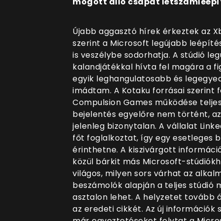
mögött álló csapat létszámleépí
Újabb aggasztó hírek érkeztek az Xb
szerint a Microsoft legújabb leépíté
is veszélybe sodorhatja. A stúdió l
kalandjátékkal hívta fel magára a f
egyik leghangulatosabb és legegye
imádtam. A Kotaku forrásai szerint 
Compulsion Games működése teljes
bejelentés egyelőre nem történt, az 
jelenleg bizonytalan. A vállalat Link
főt foglalkoztat, így egy esetleges
érinthetne. A kiszivárgott informáci
közül bárkit más Microsoft-stúdiók
világos, milyen sors várhat az alkal
beszámolók alapján a teljes stúdió
asztalon lehet. A helyzetet tovább á
az eredeti cikkét. Az új információ
már egyeztetéseket folytat a Microso