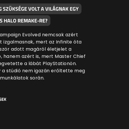
G SZÜKSÉGE VOLT A VILÁGNAK EGY
S HALO REMAKE-RE?
Campaign Evolved nemcsak azért
t izgalmasnak, mert az Infinite óta
ször adott magáról életjelet a
e, hanem azért is, mert Master Chief
gvetette a lábát PlayStationön.
y a stúdió nem igazán erőltette meg
munkálatok során.
SEK