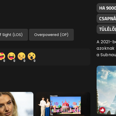
HA 9000
CSAPNÁ
TÚLÉLŐJ
f Sight (LOS)
Overpowered (OP)
A 2021-b
azoknak f
a Subnau
0
0
0
0