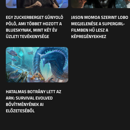
EGY ZUCKERBERGET GÚNYOLÓ
JASON MOMOA SZERINT LOBO
PÓLÓ, AMI TÖBBET HOZOTT A
MEGJELENÉSE A SUPERGIRL-
BLUESKYNAK, MINT KÉT ÉV
FILMBEN HŰ LESZ A
ÜZLETI TEVÉKENYSÉGE
KÉPREGÉNYEKHEZ
HATALMAS BOTRÁNY LETT AZ
ARK: SURVIVAL EVOLVED
BŐVÍTMÉNYÉNEK AI
ELŐZETESÉBŐL