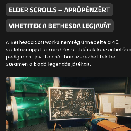
ELDER SCROLLS – APRÓPÉNZÉRT
VIHETITEK A BETHESDA LEGJAVÁT
A Bethesda Softworks nemrég ünnepelte a 40.
születésnapját, a kerek évfordulónak köszönhetőe
pedig most jóval olcsóbban szerezhetitek be
Steamen a kiadó legendás játékait.