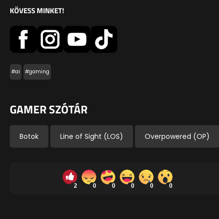
KÖVESS MINKET!
#ai
#gaming
GAMER SZÓTÁR
Botok
Line of Sight (LOS)
Overpowered (OP)
2
0
0
0
0
0