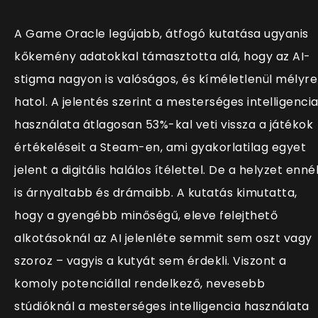
A Game Oracle legújabb, átfogó kutatása ugyanis
kőkemény adatokkal támasztotta alá, hogy az AI-
stigma nagyon is valóságos, és kíméletlenül mélyre
hatol. A jelentés szerint a mesterséges intelligenci
használata átlagosan 53%-kal veti vissza a játékok
értékeléseit a Steam-en, ami gyakorlatilag egyet
jelent a digitális halálos ítélettel. De a helyzet enné
is árnyaltabb és drámaibb. A kutatás kimutatta,
hogy a gyengébb minőségű, eleve felejthető
alkotásoknál az AI jelenléte semmit sem oszt vagy
szoroz – vagyis a kutyát sem érdekli. Viszont a
komoly potenciállal rendelkező, nevesebb
stúdióknál a mesterséges intelligencia használata