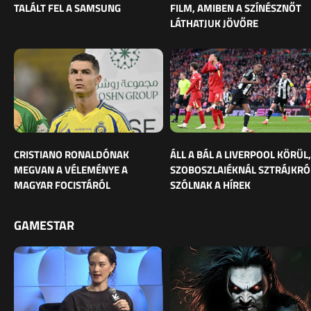
TALÁLT FEL A SAMSUNG
FILM, AMIBEN A SZÍNÉSZNŐT
LÁTHATJUK JÖVŐRE
CRISTIANO RONALDÓNAK
ÁLL A BÁL A LIVERPOOL KÖRÜL,
MEGVAN A VÉLEMÉNYE A
SZOBOSZLAIÉKNÁL SZTRÁJKRÓ
MAGYAR FOCISTÁRÓL
SZÓLNAK A HÍREK
GAMESTAR