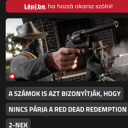
Lépj be
, ha hozzá akarsz szólni!
A SZÁMOK IS AZT BIZONYÍTJÁK, HOGY
NINCS PÁRJA A RED DEAD REDEMPTION
2-NEK