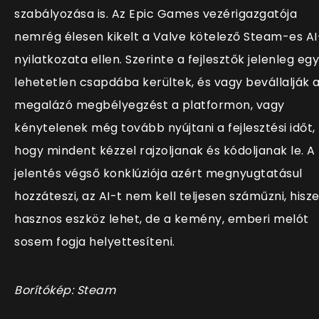
szabályozása is. Az Epic Games vezérigazgatója
nemrég élesen kikelt a Valve kötelező Steam-es AI
nyilatkozata ellen. Szerinte a fejlesztők jelenleg egy
lehetetlen csapdába kerültek, és vagy bevállalják 
megalázó megbélyegzést a platformon, vagy
kénytelenek még tovább nyújtani a fejlesztési időt,
hogy mindent kézzel rajzoljanak és kódoljanak le. A
jelentés végső konklúziója azért megnyugtatásul
hozzáteszi, az AI-t nem kell teljesen száműzni, hisz
hasznos eszköz lehet, de a kemény, emberi melót
sosem fogja helyettesíteni.
Borítókép: Steam