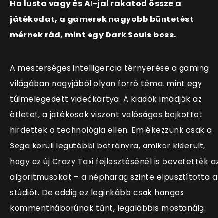
Ha lusta vagy és AI-jal rakatod össze a
játékodat, a gamerek nagyobb büntetést
mérnek rád, mint egy Dark Souls boss.
A mesterséges intelligencia térnyerése a gaming
világában nagyjából olyan forró téma, mint egy
túlmelegedett videókártya. A kiadók imádják az
ötletet, a játékosok viszont valóságos bojkottot
hirdettek a technológia ellen. Emlékezzünk csak a
Sega körüli legutóbbi botrányra, amikor kiderült,
hogy az új Crazy Taxi fejlesztésénél is bevetették a
algoritmusokat – a népharag szinte elpusztította a
stúdiót. De eddig ez leginkább csak hangos
kommentháborúnak tűnt, legalábbis mostanáig.