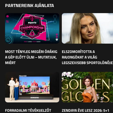
PARTNEREINK AJÁNLATA
MOST TÉNYLEG MEGÉRI ÓRÁKIG
ELSZOMORÍTOTTA A
A GÉP ELŐTT ÜLNI – MUTATJUK,
RAJONGÓKAT A VILÁG
MIÉRT
LEGSZEXISEBB SPORTOLÓNŐJE
FORRADALMI TÉVÉKIJELZŐT
ZENDAYA ÉVE LESZ 2026: 5+1