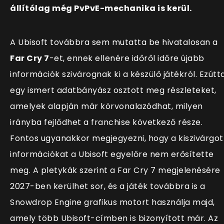
állítólag még PvPvE-mechanika is kerül.
A Ubisoft továbbra sem mutatta be hivatalosan a
Far Cry 7
-et, ennek ellenére időről időre újabb
információk szivárognak ki a készülő játékról. Ezútta
egy ismert adatbányász osztott meg részleteket,
amelyek alapján már körvonalazódhat, milyen
irányba fejlődhet a franchise következő része.
Fontos ugyanakkor megjegyezni, hogy a kiszivárgot
információkat a Ubisoft egyelőre nem erősítette
meg. A pletykák szerint a Far Cry 7 megjelenésére
2027-ben kerülhet sor, és a játék továbbra is a
Snowdrop Engine grafikus motort használja majd,
amely több Ubisoft-címben is bizonyított már. Az