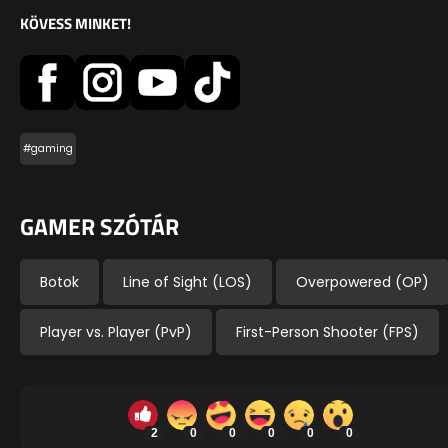
KÖVESS MINKET!
#gaming
GAMER SZÓTÁR
Botok
Line of Sight (LOS)
Overpowered (OP)
Player vs. Player (PvP)
First-Person Shooter (FPS)
2
0
0
0
0
0