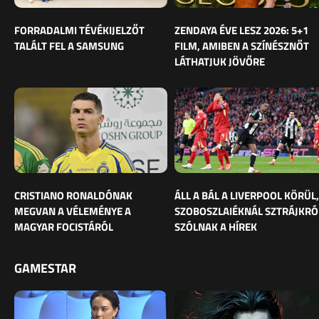
FORRADALMI TÉVÉKIJELZŐT
ZENDAYA ÉVE LESZ 2026: 5+1
TALÁLT FEL A SAMSUNG
FILM, AMIBEN A SZÍNÉSZNŐT
LÁTHATJUK JÖVŐRE
CRISTIANO RONALDÓNAK
ÁLL A BÁL A LIVERPOOL KÖRÜL,
MEGVAN A VÉLEMÉNYE A
SZOBOSZLAIÉKNÁL SZTRÁJKRÓ
MAGYAR FOCISTÁRÓL
SZÓLNAK A HÍREK
GAMESTAR