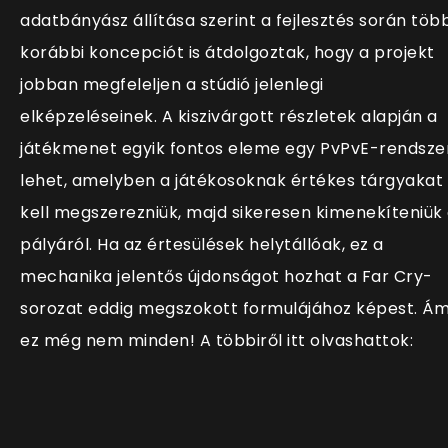
adatbányász állítása szerint a fejlesztés során töb
korábbi koncepciót is átdolgoztak, hogy a projekt
jobban megfeleljen a stúdió jelenlegi
elképzeléseinek. A kiszivárgott részletek alapján a
játékmenet egyik fontos eleme egy PvPvE-rendsze
lehet, amelyben a játékosoknak értékes tárgyakat
kell megszerezniük, majd sikeresen kimenekíteniük
pályáról. Ha az értesülések helytállóak, ez a
mechanika jelentős újdonságot hozhat a Far Cry-
sorozat eddig megszokott formulájához képest. Á
ez még nem minden! A többiről itt olvashattok: