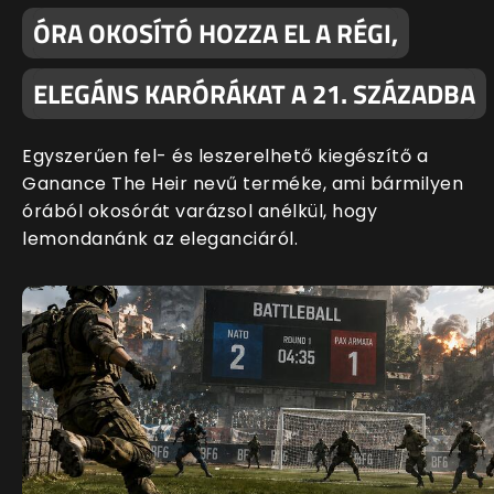
ÓRA OKOSÍTÓ HOZZA EL A RÉGI,
ELEGÁNS KARÓRÁKAT A 21. SZÁZADBA
Egyszerűen fel- és leszerelhető kiegészítő a
Ganance The Heir nevű terméke, ami bármilyen
órából okosórát varázsol anélkül, hogy
lemondanánk az eleganciáról.