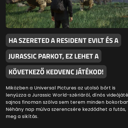
HA SZERETED A RESIDENT EVILT ÉS A
JURASSIC PARKOT, EZ LEHET A
KÖVETKEZŐ KEDVENC JÁTÉKOD!
Miközben a Universal Pictures az utolsó bőrt is
lenyúzza a Jurassic World-szériáról, dínós videóját
sajnos finoman szólva sem terem minden bokorban
Néhány nap múlva szerencsére kezdődhet a futás,
meg a sikítás.