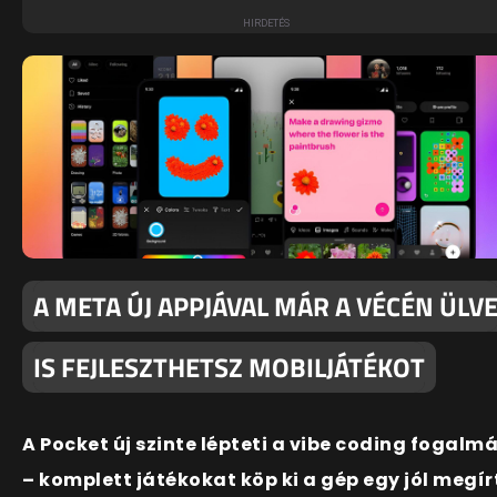
A META ÚJ APPJÁVAL MÁR A VÉCÉN ÜLV
IS FEJLESZTHETSZ MOBILJÁTÉKOT
A Pocket új szinte lépteti a vibe coding fogalm
– komplett játékokat köp ki a gép egy jól megír