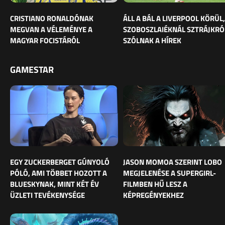
CRISTIANO RONALDÓNAK
ÁLL A BÁL A LIVERPOOL KÖRÜL,
MEGVAN A VÉLEMÉNYE A
SZOBOSZLAIÉKNÁL SZTRÁJKRÓ
MAGYAR FOCISTÁRÓL
SZÓLNAK A HÍREK
GAMESTAR
EGY ZUCKERBERGET GÚNYOLÓ
JASON MOMOA SZERINT LOBO
PÓLÓ, AMI TÖBBET HOZOTT A
MEGJELENÉSE A SUPERGIRL-
BLUESKYNAK, MINT KÉT ÉV
FILMBEN HŰ LESZ A
ÜZLETI TEVÉKENYSÉGE
KÉPREGÉNYEKHEZ