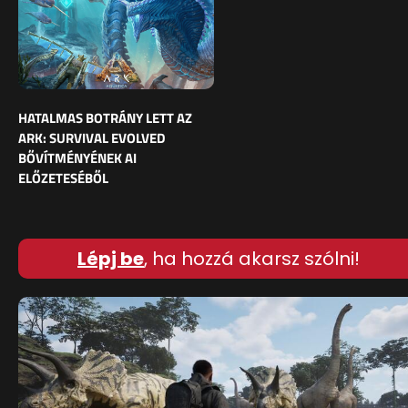
HATALMAS BOTRÁNY LETT AZ
ARK: SURVIVAL EVOLVED
BŐVÍTMÉNYÉNEK AI
ELŐZETESÉBŐL
Lépj be
, ha hozzá akarsz szólni!