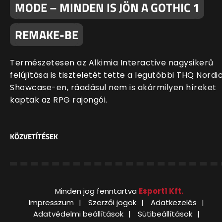
MODE – MINDEN IS JÖN A GOTHIC 1
REMAKE-BE
Természetesen az Alkimia Interactive nagysikerű
felújítása is tiszteletét tette a legutóbbi THQ Nordi
Showcase-en, ráadásul nem is akármilyen híreket
kaptak az RPG rajongói.
KÖZVETÍTÉSEK
Minden jog fenntartva
Esport1 Kft.
Impresszum
Szerzői jogok
Adatkezelés
Adatvédelmi beállítások
Sütibeállítások