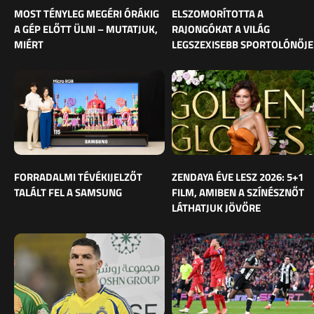
MOST TÉNYLEG MEGÉRI ÓRÁKIG
ELSZOMORÍTOTTA A
A GÉP ELŐTT ÜLNI – MUTATJUK,
RAJONGÓKAT A VILÁG
MIÉRT
LEGSZEXISEBB SPORTOLÓNŐJE
FORRADALMI TÉVÉKIJELZŐT
ZENDAYA ÉVE LESZ 2026: 5+1
TALÁLT FEL A SAMSUNG
FILM, AMIBEN A SZÍNÉSZNŐT
LÁTHATJUK JÖVŐRE