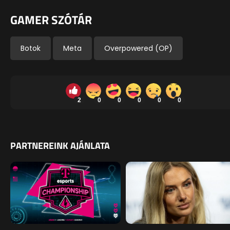
GAMER SZÓTÁR
Botok
Meta
Overpowered (OP)
2
0
0
0
0
0
PARTNEREINK AJÁNLATA