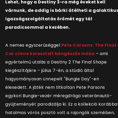
Lehet, hogy a Destiny 3-ra még éveket kell
várnunk, de addig is bárki átélheti a galaktiku
igazságszolgáltatás örömét egy tál
paradicsommal a kezében.
A nemes egyszerűséggel
Pete Carsons: The Final
Car címre keresztelt böngészős móka
– ami
egyértelmű utalás a Destiny 2 The Final Shape
kiegészítőjére – július 7-én, a stúdió által
hagyományosan ünnepelt "Bungie Day"-en
élesedett. A játék nem titkoltan Pete Parsons
egykori Bungie-vezér méregdrága veteránautó-
gyűjteményét parodizálja ki. Ez a kollekció korábba
hatalmas vörös posztó volt a rajongók szemében,