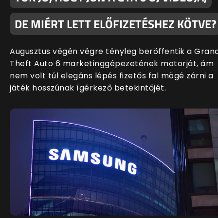
DE MIÉRT LETT ELŐFIZETÉSHEZ KÖTVE?
Augusztus végén végre tényleg beröffentik a Gran
Theft Auto 6 marketinggépezetének motorját, ám
nem volt túl elegáns lépés fizetős fal mögé zárni a
játék hosszúnak ígérkező betekintőjét.