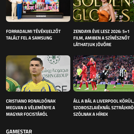
FORRADALMI TÉVÉKIJELZŐT
ZENDAYA ÉVE LESZ 2026: 5+1
TALÁLT FEL A SAMSUNG
FILM, AMIBEN A SZÍNÉSZNŐT
LÁTHATJUK JÖVŐRE
CRISTIANO RONALDÓNAK
ÁLL A BÁL A LIVERPOOL KÖRÜL,
MEGVAN A VÉLEMÉNYE A
SZOBOSZLAIÉKNÁL SZTRÁJKRÓ
MAGYAR FOCISTÁRÓL
SZÓLNAK A HÍREK
GAMESTAR