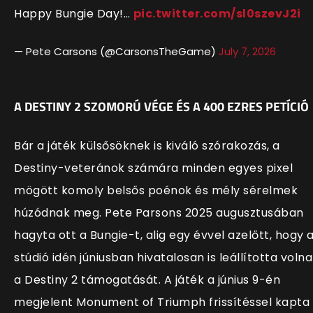
Happy Bungie Day!…
pic.twitter.com/sl0szevJ2i
— Pete Carsons (@CarsonsTheGame)
July 7, 2026
A DESTINY 2 SZOMORÚ VÉGE ÉS A 400 EZRES PETÍCIÓ
Bár a játék külsősöknek is kiváló szórakozás, a
Destiny-veteránok számára minden egyes pixel
mögött komoly belsős poénok és mély sérelmek
húzódnak meg. Pete Parsons 2025 augusztusában
hagyta ott a Bungie-t, alig egy évvel azelőtt, hogy 
stúdió idén júniusban hivatalosan is leállította volna
a Destiny 2 támogatását. A játék a június 9-én
megjelent Monument of Triumph frissítéssel kapta