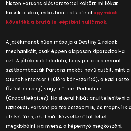
hiszen Parsons előszeretettel költött milliókat
luxuskocsikra, miközben a stúdiónál
egymást
követték a brutális leépítési hullámok
.
A játékmenet hűen másolja a Destiny 2 raidek
mechanikáit, csak éppen alaposan kiparodizálva
azt. A játékosok feladata, hogy paradicsommal
szétbombázzák Parsons mókás nevű autóit, mint a
Crunch Enforcer (Túlóra kényszerítő), a Bad Taste
(Ízléstelenség) vagy a Team Reduction
(Csapatleépítés). Ha sikerül hibátlanul teljesíteni a
fázisokat, Parsons pajzsa összeomlik, és megnyílik 
utolsó fázis, ahol már közvetlenül őt lehet
megdobálni. Ha nyersz, a képernyő megköszöni,