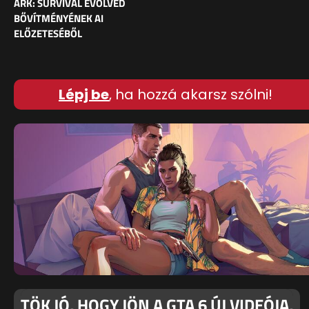
ARK: SURVIVAL EVOLVED
BŐVÍTMÉNYÉNEK AI
ELŐZETESÉBŐL
Lépj be
, ha hozzá akarsz szólni!
TÖK JÓ, HOGY JÖN A GTA 6 ÚJ VIDEÓJA,