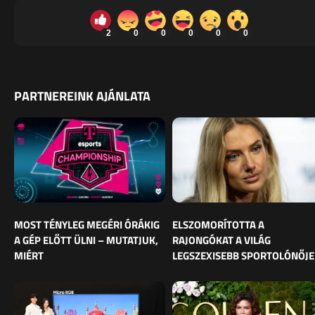
2
0
0
0
0
0
PARTNEREINK AJÁNLATA
MOST TÉNYLEG MEGÉRI ÓRÁKIG
ELSZOMORÍTOTTA A
A GÉP ELŐTT ÜLNI – MUTATJUK,
RAJONGÓKAT A VILÁG
MIÉRT
LEGSZEXISEBB SPORTOLÓNŐJE