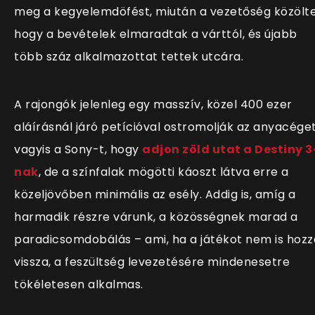
meg a kegyelemdöfést, miután a vezetőség közölte
hogy a bevételek elmaradtak a várttól, és újabb
több száz alkalmazottat tettek utcára.
A rajongók jelenleg egy masszív, közel 400 ezer
aláírásnál járó petícióval ostromolják az anyacéget
vagyis a Sony-t, hogy
adjon zöld utat a Destiny 3
nak
, de a színfalak mögötti káoszt látva erre a
közeljövőben minimális az esély. Addig is, amíg a
harmadik részre várunk, a közösségnek marad a
paradicsomdobálás – ami, ha a játékot nem is hozz
vissza, a feszültség levezetésére mindenesetre
tökéletesen alkalmas.