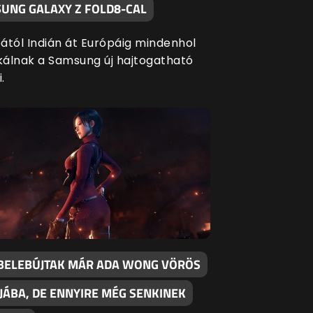
SUNG GALAXY Z FOLD8-CAL
ától Indián át Európáig mindenhol
ikálnak a Samsung új hajtogatható
.
BELEBÚJTAK MÁR ADA WONG VÖRÖS
JÁBA, DE ENNYIRE MÉG SENKINEK