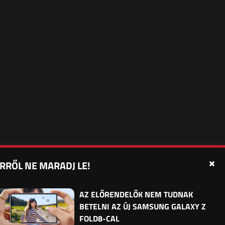
RRŐL NE MARADJ LE!
édelmi beállítások
Sütibeállítások
Felhasználási Feltételek
AZ ELŐRENDELŐK NEM TUDNAK
BETELNI AZ ÚJ SAMSUNG GALAXY Z
FOLD8-CAL