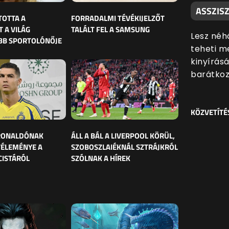
ASSZISZ
TOTTA A
FORRADALMI TÉVÉKIJELZŐT
 A VILÁG
TALÁLT FEL A SAMSUNG
Lesz néh
BB SPORTOLÓNŐJE
teheti me
kinyírás
barátkozn
KÖZVETÍTÉ
 RONALDÓNAK
ÁLL A BÁL A LIVERPOOL KÖRÜL,
VÉLEMÉNYE A
SZOBOSZLAIÉKNÁL SZTRÁJKRÓL
CISTÁRÓL
SZÓLNAK A HÍREK