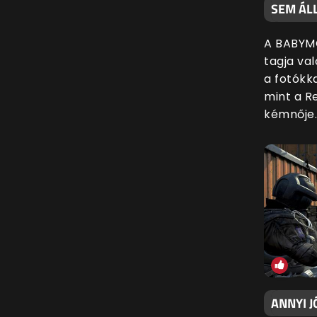
SEM ÁLL
A BABYM
tagja val
a fotókk
mint a Re
kémnője.
ANNYI J