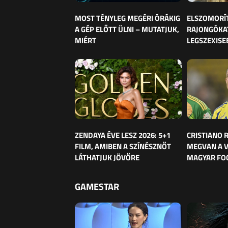
MOST TÉNYLEG MEGÉRI ÓRÁKIG
ELSZOMORÍ
A GÉP ELŐTT ÜLNI – MUTATJUK,
RAJONGÓKAT
MIÉRT
LEGSZEXISE
ZENDAYA ÉVE LESZ 2026: 5+1
CRISTIANO
FILM, AMIBEN A SZÍNÉSZNŐT
MEGVAN A 
LÁTHATJUK JÖVŐRE
MAGYAR FO
GAMESTAR