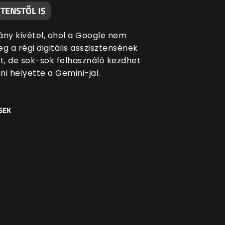
TENSTŐL IS
ány kivétel, ahol a Google nem
g a régi digitális asszisztensének
át, de sok-sok felhasználó kezdhet
i helyette a Gemini-jal.
SEK