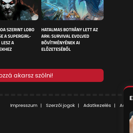
OA SZERINT LOBO
HATALMAS BOTRÁNY LETT AZ
E A SUPERGIRL-
ARK: SURVIVAL EVOLVED
 LESZ A
BŐVÍTMÉNYÉNEK AI
EKHEZ
ELŐZETESÉBŐL
ozzá akarsz szólni!
E
Impresszum
Szerzői jogok
Adatkezelés
Adatv