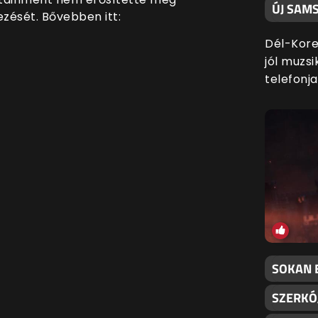
ÚJ SAM
ezését. Bővebben itt:
Dél-Kore
jól muzs
telefonjai
SOKAN 
SZERKÓ