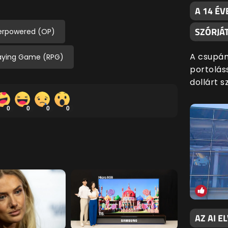
A 14 ÉV
SZÓRJÁ
rpowered (OP)
A csupán
laying Game (RPG)
portoláss
dollárt s
0
0
0
0
AZ AI E