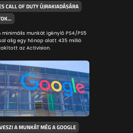
ES CALL OF DUTY ÚJRAKIADÁSÁRA
TOK…
 minimális munkát igénylő PS4/PS5
al alig egy hónap alatt 435 millió
zakított az Activision.
LVESZI A MUNKÁT MÉG A GOOGLE