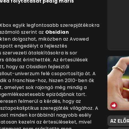
owed folytatását pedig máris
 Xbox egyik legfontosabb szerepjátékokra
eszámoló szerint az
Obsidian
ekten dolgozhat, miközben az Avowed
apott engedélyt a fejlesztés
szervezeti átalakításokra is sor
 állását érinthették. Az értesülések
, hogy az Obsidian fejlesztői
llout-univerzum felé csoportosítja át. A
dik a franchise-hoz, hiszen 2010-ben ők
-t, amelyet sok rajongó még mindig a
legemlékezetesebb epizódjának tart.
eresen felmerül a kérdés, hogy az
sztapokaliptikus szerepjáték világához. A
most minden korábbinál nagyobb esély
AZ ELŐ
tosan kezelni az értesüléseket, mivel
rtainment nem erősítette meg