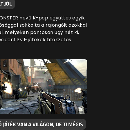
T JÓL
ONSTER nevű K-pop együttes egyik
ósággal sokkolta a rajongóit azokkal
al, melyeken pontosan úgy néz ki,
sident Evil-játékok titokzatos
Ó JÁTÉK VAN A VILÁGON, DE TI MÉGIS