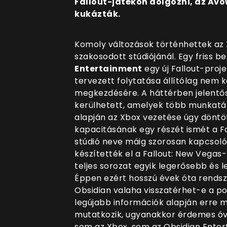
Fallout-játékon dolgozni, az Av
kukázták.
Komoly változások történhettek az
szakosodott stúdiójánál. Egy friss b
Entertainment
egy új Fallout-proj
tervezett folytatása állítólag nem k
megkezdésére. A háttérben jelentős 
kerülhetett, amelyek több munkatárs
alapján az Xbox vezetése úgy döntött
kapacitásának egy részét ismét a Fa
stúdió neve máig szorosan kapcsoló
készítették el a Fallout: New Vegas
teljes sorozat egyik legerősebb és 
Éppen ezért hosszú évek óta rendsz
Obsidian valaha visszatérhet-e a po
legújabb információk alapján erre 
mutatkozik, ugyanakkor érdemes óva
sem az Xbox, sem az Obsidian Ente