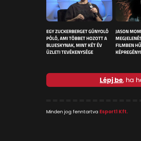
EGY ZUCKERBERGET GÚNYOLÓ
JASON MOM
PÓLÓ, AMI TÖBBET HOZOTT A
MEGJELENÉS
BLUESKYNAK, MINT KÉT ÉV
FILMBEN HŰ
ÜZLETI TEVÉKENYSÉGE
KÉPREGÉNY
Lépj be
, ha h
Minden jog fenntartva
Esport1 Kft.