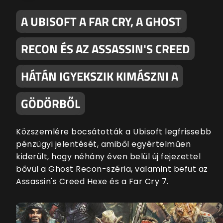
A UBISOFT A FAR CRY, A GHOST
RECON ÉS AZ ASSASSIN'S CREED
HÁTÁN IGYEKSZIK KIMÁSZNI A
GÖDÖRBŐL
Közszemlére bocsátották a Ubisoft legfrissebb
pénzügyi jelentését, amiből egyértelműen
kiderült, hogy néhány éven belül új fejezettel
bővül a Ghost Recon-széria, valamint befut az
Assassin's Creed Hexe és a Far Cry 7.