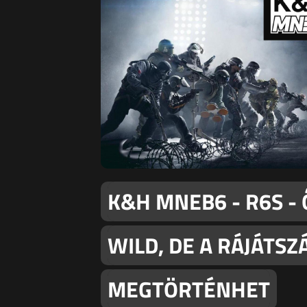
K&H MNEB6 - R6S - Ő
WILD, DE A RÁJÁTS
MEGTÖRTÉNHET