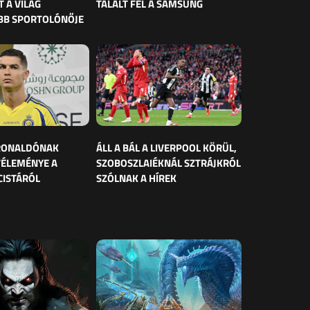
 A VILÁG
TALÁLT FEL A SAMSUNG
BB SPORTOLÓNŐJE
 RONALDÓNAK
ÁLL A BÁL A LIVERPOOL KÖRÜL,
VÉLEMÉNYE A
SZOBOSZLAIÉKNÁL SZTRÁJKRÓL
CISTÁRÓL
SZÓLNAK A HÍREK