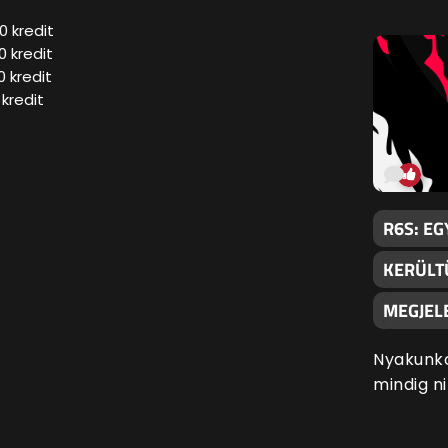
0 kredit
0 kredit
0 kredit
 kredit
R6S: E
KERÜLT
MEGJEL
Nyakunko
mindig n