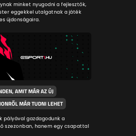
nak minket nyugodni a fejlesztők,
ster eggekkel utalgatnak a játék
es újdonságaira.
NDEN, AMIT MÁR AZ ÚJ
IONRŐL MÁR TUDNI LEHET
 pályával gazdagodunk a
ő szezonban, hanem egy csapattal