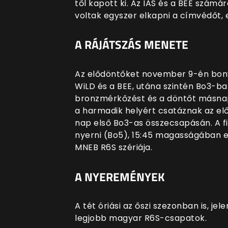
től kapott ki. Az IAS és a BEE szám
voltak egyszer elkapni a címvédőt, e
A RÁJÁTSZÁS MENETE
Az elődöntőket november 9-én bonyol
WiLD és a BEE, utána szintén Bo3-ban
bronzmérkőzést és a döntőt másnap
a harmadik helyért csatáznak az előd
nap első Bo3-as összecsapásán. A f
nyerni (Bo5), 15:45 magasságában e
MNEB R6S szériája.
A NYEREMÉNYEK
A tét óriási az őszi szezonban is, j
legjobb magyar R6S-csapatok.