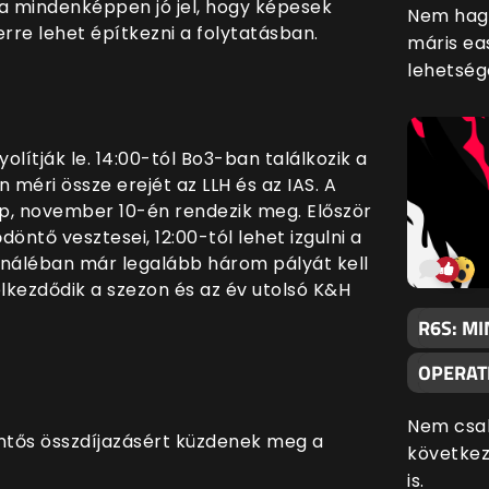
ára mindenképpen jó jel, hogy képesek
Nem hagy
rre lehet építkezni a folytatásban.
máris ea
lehetség
ítják le. 14:00-tól Bo3-ban találkozik a
 méri össze erejét az LLH és az IAS. A
, november 10-én rendezik meg. Először
öntő vesztesei, 12:00-tól lehet izgulni a
ináléban már legalább három pályát kell
lkezdődik a szezon és az év utolsó K&H
R6S: MI
OPERAT
Nem csak
elentős összdíjazásért küzdenek meg a
következ
is.