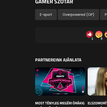
GAMER SZÓTÁR
E-sport
Overpowered (OP)
P
1
0
PARTNEREINK AJÁNLATA
MOST TÉNYLEG MEGÉRI ÓRÁKIG
ELSZOMORÍ