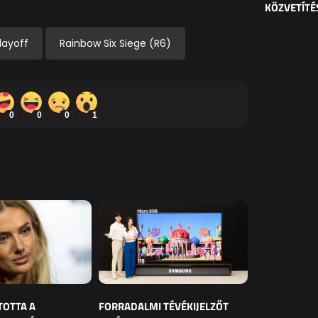
KÖZVETÍTÉ
layoff
Rainbow Six Siege (R6)
0
0
0
1
TOTTA A
FORRADALMI TÉVÉKIJELZŐT