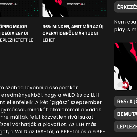
ÉRKEZÉ
Nem csak
KÖPING MAJOR
R6S: MINDEN, AMIT MÁR AZ ÚJ
play is 
DEÓJA EGY ÚJ
OPERATIONRŐL MÁR TUDNI
EPLEZHETETT LE
LEHET
 szabad levonni a csoportkör
z eredményekből, hogy a WiLD és az LLH
R6S: A 
nt ellenfeleik. A két "gigász" szeptember
 egymással, mindkét alkalommal a Vadak
BEMUTA
-re múlták felül közvetlen riválisukat,
zzel várhatják a playoffot. Az LLH más
LEPLEZ
t, a WiLD az IAS-tól, a BEE-től és a FiBE-