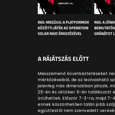
R6S: MEGÚJUL A PLATFORMOK
R6S: A JÖN
KÖZÖTTI JÁTÉK AZ OPERATION
BEMUTATÓVI
SOLAR RAID ÉRKEZÉSÉVEL
GRÁNÁTOT L
A RÁJÁTSZÁS ELŐTT
Messzemenő következtetéseket nem
mérkőzéseiből, de az leolvasható a
jelenleg más dimenzióban játszik, mi
25-én és október 5-én találkozott
örülhettek. Először 7-3-ra, majd 7-4
ennek köszönhetően talán jobb szájí
együttestől nem szenvedett veresége