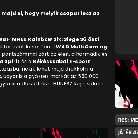
 majd el, hogy melyik csapat lesz az
K&H MNEB Rainbow Six: Siege S6
őszi
k fordulót követően a
WiLD MultiGaming
 pontszámmal zárt az élen, a harmadik és
a Spirit
és a
Békéscsabai E-sport
szásba, nekik lehet majd drukkolni a
, ugyanis a győztes markát az 550 000
, ugyanis a Ubisoft és a HUNESZ kapcsolata
R6S: M
JÁTÉK A