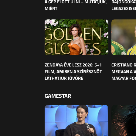
A GÉP ELŐTT ÜLNI – MUTATJUK,
RAJONGÓKAT
MIÉRT
LEGSZEXISE
ZENDAYA ÉVE LESZ 2026: 5+1
CRISTIANO
FILM, AMIBEN A SZÍNÉSZNŐT
MEGVAN A 
LÁTHATJUK JÖVŐRE
MAGYAR FO
GAMESTAR