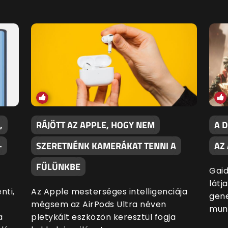
,
RÁJÖTT AZ APPLE, HOGY NEM
A 
–
SZERETNÉNK KAMERÁKAT TENNI A
AZ 
FÜLÜNKBE
Gaid
látj
nti,
Az Apple mesterséges intelligenciája
gene
mégsem az AirPods Ultra néven
mun
a
pletykált eszközön keresztül fogja