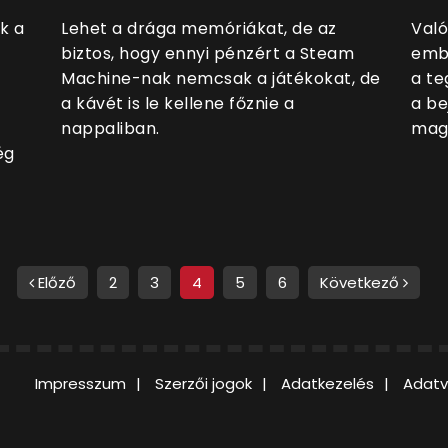
k a
Lehet a drága memóriákat, de az
Való
biztos, hogy ennyi pénzért a Steam
embe
Machine-nak nemcsak a játékokat, de
a te
a kávét is le kellene főznie a
a be
nappaliban.
magy
ég
Előző
2
3
4
5
6
Következő
Impresszum
Szerzői jogok
Adatkezelés
Adatv