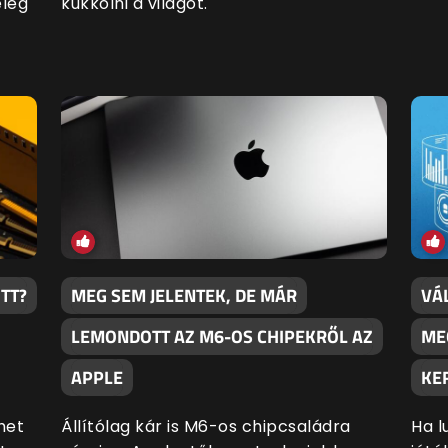
elég
kukkolni a világot.
TT?
MEG SEM JELENTEK, DE MÁR
VÁ
LEMONDOTT AZ M6-OS CHIPEKRŐL AZ
ME
APPLE
KE
het
Állítólag kár is M6-os chipcsaládra
Ha l