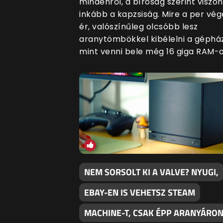
mindenről, a bíróság szerint viszon
inkább a kapzsiság. Mire a per vég
ér, valószínűleg olcsóbb lesz
aranytömbökkel kibélelni a gépház
mint venni bele még 16 giga RAM-o
NEM SORSOLT KI A VALVE? NYUGI,
EBAY-EN IS VEHETSZ STEAM
MACHINE-T, CSAK ÉPP ARANYÁRO