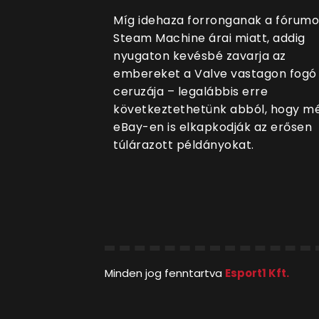
Míg idehaza forronganak a fórumo
Steam Machine árai miatt, addig
nyugaton kevésbé zavarja az
embereket a Valve vastagon fogó
ceruzája – legalábbis erre
következtethetünk abból, hogy m
eBay-en is elkapkodják az erősen
túlárazott példányokat.
Minden jog fenntartva
Esport1 Kft.