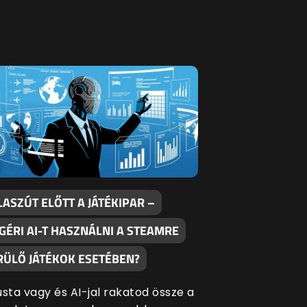
LASZÚT ELŐTT A JÁTÉKIPAR –
GÉRI AI-T HASZNÁLNI A STEAMRE
RÜLŐ JÁTÉKOK ESETÉBEN?
usta vagy és AI-jal rakatod össze a