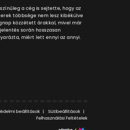
színűleg a cég is sejtette, hogy az
rek többsége nem lesz kibékülve
gnap közzétett árakkal, mivel már
jelentés során hosszasan
arázta, miért lett ennyi az annyi.
édelmi beállítások
Sütibeállítások
Felhasználási Feltételek