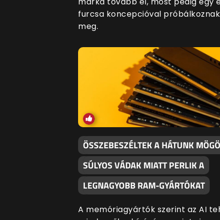
márka tovább él, most pedig egy 
furcsa koncepcióval próbálkoznak
meg.
ÖSSZEBESZÉLTEK A HÁTUNK MÖGÖ
SÚLYOS VÁDAK MIATT PERLIK A
LEGNAGYOBB RAM-GYÁRTÓKAT
A memóriagyártók szerint az AI te