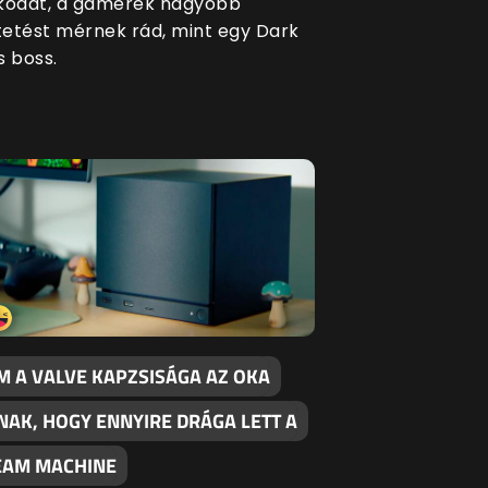
kodat, a gamerek nagyobb
etést mérnek rád, mint egy Dark
s boss.
M A VALVE KAPZSISÁGA AZ OKA
NAK, HOGY ENNYIRE DRÁGA LETT A
EAM MACHINE