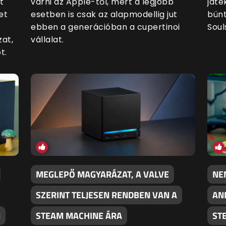
t
várni az Apple-től, mert a legjobb
játé
et
esetben is csak az alapmodellig jut
bünt
ebben a generációban a cupertinoi
Soul
at,
vállalat.
t.
MEGLEPŐ MAGYARÁZAT, A VALVE
NE
SZERINT TELJESEN RENDBEN VAN A
AN
N
STEAM MACHINE ÁRA
ST