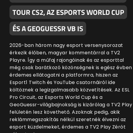
TOUR CS2, AZ ESPORTS WORLD CUP
ÉS A GEOGUESSR VB IS
2026-ban három nagy esport versenysorozat
érkezik élőben, magyar kommentárral a TV2
Playre. Így a műfaj rajongóinak és az esporttal
még csak barátkozó közönségnek is egész évben
érdemes ellátogatni a platformra, hiszen az
Esport1 Twitch és YouTube csatornáiról ide
költöznek a legizgalmasabb közvetítések. Az ESL
Pro Circuit, az Esports World Cup és a
GeoGuessr-világbajnokság is kizárólag a TV2 Play
felületén lesz követhető. Azoknak pedig, akik
reklámmegszakítás nélkül szeretnék élvezni az
esport küzdelmeket, érdemes a TV2 Play Zérót