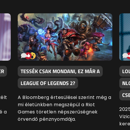
ER
TESSÉK CSAK MONDANI, EZ MÁR A
LOL
LEAGUE OF LEGENDS 2?
NL
CS
élt
A Bloomberg értesülései szerint még a
mi életünkben megszépül a Riot
202
é a
Games töretlen népszerűségnek
Vizi
örvendő pénznyomdája.
kere