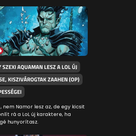
Y SZEXI AQUAMAN LESZ A LOL ÚJ
SE, KISZIVÁROGTAK ZAAHEN (OP)
PESSÉGEI
 nem Namor lesz az, de egy kicsit
nlít rá a LoL új karaktere, ha
gé hunyorítasz.