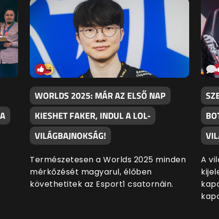
WORLDS 2025: MÁR AZ ELSŐ NAP
SZE
 A
KIESHET FAKER, INDUL A LOL-
BO
VILÁGBAJNOKSÁG!
VI
Természetesen a Worlds 2025 minden
A vi
mérkőzését magyarul, élőben
kije
követhetitek az Esport1 csatornáin.
kapc
kapo