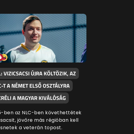
: VIZICSACSI ÚJRA KÖLTÖZIK, AZ
C-T A NÉMET ELSŐ OSZTÁLYRA
ERÉLI A MAGYAR KIVÁLÓSÁG
5-ben az NLC-ben követhettétek
csacsit, jövőre más régióban kell
snetek a veterán topost.