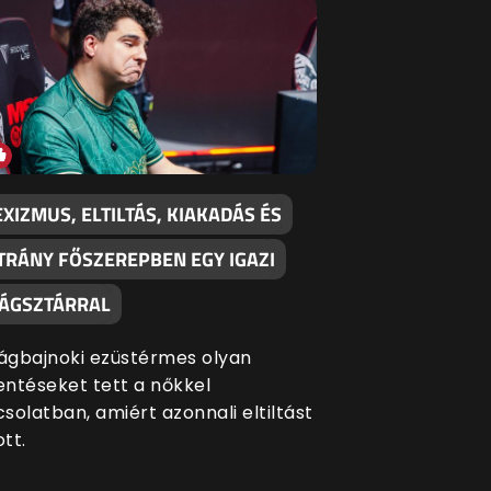
XIZMUS, ELTILTÁS, KIAKADÁS ÉS
TRÁNY FŐSZEREPBEN EGY IGAZI
LÁGSZTÁRRAL
lágbajnoki ezüstérmes olyan
lentéseket tett a nőkkel
solatban, amiért azonnali eltiltást
tt.