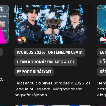
A
WORLDS 2025: TÖRTÉNELMI CSATA
EG
UTÁN KORONÁZTÁK MEG A LOL
HŐ
ESPORT KIRÁLYAIT
KÉ
25-
Felcsendült a Silver Scrapes a 2025-ös
Nem,
League of Legends-világbajnokság
haso
nagydöntőjében.
elég