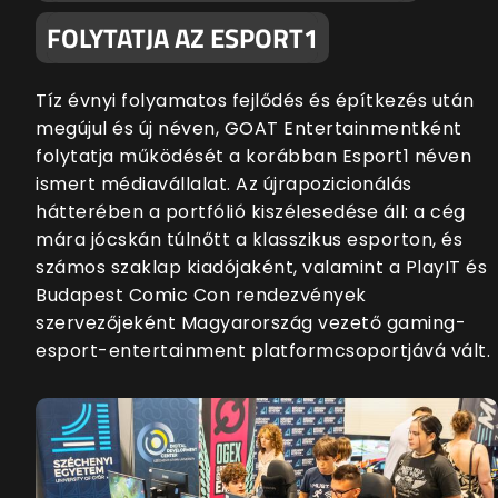
FOLYTATJA AZ ESPORT1
Tíz évnyi folyamatos fejlődés és építkezés után
megújul és új néven, GOAT Entertainmentként
folytatja működését a korábban Esport1 néven
ismert médiavállalat. Az újrapozicionálás
hátterében a portfólió kiszélesedése áll: a cég
mára jócskán túlnőtt a klasszikus esporton, és
számos szaklap kiadójaként, valamint a PlayIT és
Budapest Comic Con rendezvények
szervezőjeként Magyarország vezető gaming-
esport-entertainment platformcsoportjává vált.