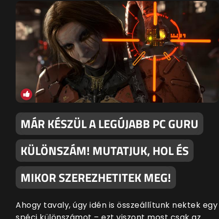
MÁR KÉSZÜL A LEGÚJABB PC GURU
KÜLÖNSZÁM! MUTATJUK, HOL ÉS
MIKOR SZEREZHETITEK MEG!
Ahogy tavaly, úgy idén is összeállítunk nektek egy
spéci különszámot – ezt viszont most csak az