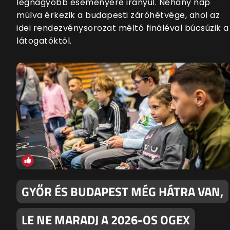
legnagyobb eseményére irányul. Néhány nap
múlva érkezik a budapesti záróhétvége, ahol az
idei rendezvénysorozat méltó fináléval búcsúzik a
látogatóktól.
GYŐR ÉS BUDAPEST MÉG HÁTRA VAN,
LE NE MARADJ A 2026-OS OGEX