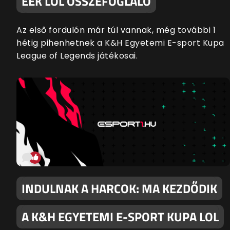
EEK LOL ÖSSZEFOGLALÓ
Az első fordulón már túl vannak, még további 1
hétig pihenhetnek a K&H Egyetemi E-sport Kupa
League of Legends játékosai.
INDULNAK A HARCOK: MA KEZDŐDIK
A K&H EGYETEMI E-SPORT KUPA LOL