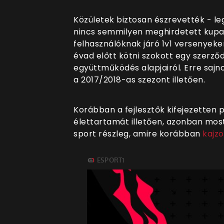
Közületek biztosan észrevették - le
nincs semmilyen meghirdetett kup
felhasználóknak járó 1v1 versenyeke
évad előtt kötni szokott egy szerződ
együttműködés alapjairól. Erre saj
a 2017/2018-as szezont illetően.
Korábban a fejlesztők kifejezetten p
élettartamát illetően, azonban mos
sport részleg, amire korábban
kajzo