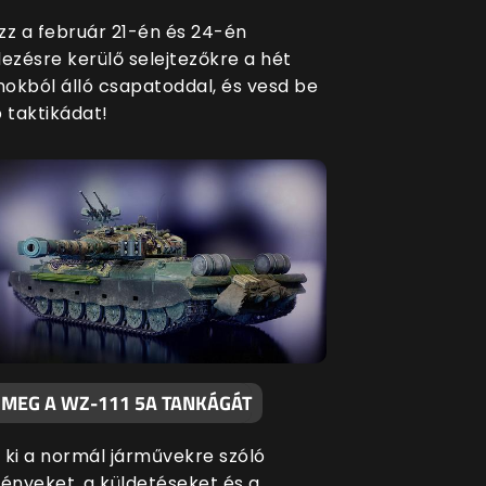
zz a február 21-én és 24-én
zésre kerülő selejtezőkre a hét
okból álló csapatoddal, és vesd be
 taktikádat!
 MEG A WZ-111 5A TANKÁGÁT
 ki a normál járművekre szóló
nyeket, a küldetéseket és a