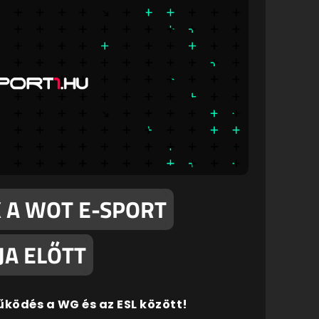
 A WOT E-SPORT
JA ELŐTT
ködés a WG és az ESL között!