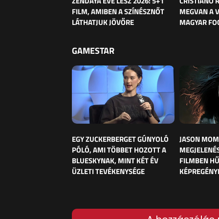
ZENDAYA ÉVE LESZ 2026: 5+1
CRISTIANO
FILM, AMIBEN A SZÍNÉSZNŐT
MEGVAN A 
LÁTHATJUK JÖVŐRE
MAGYAR FO
GAMESTAR
EGY ZUCKERBERGET GÚNYOLÓ
JASON MOM
PÓLÓ, AMI TÖBBET HOZOTT A
MEGJELENÉS
BLUESKYNAK, MINT KÉT ÉV
FILMBEN HŰ
ÜZLETI TEVÉKENYSÉGE
KÉPREGÉNY