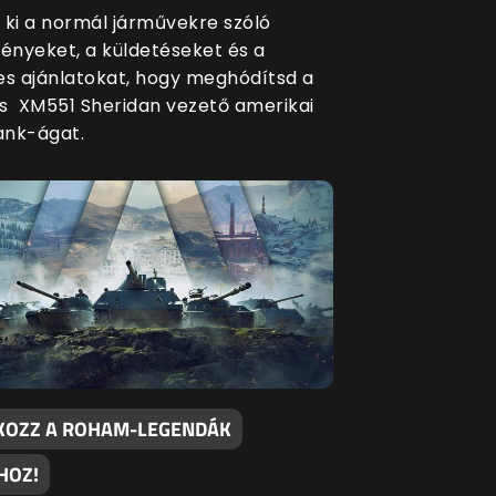
 ki a normál járművekre szóló
nyeket, a küldetéseket és a
es ajánlatokat, hogy meghódítsd a
s XM551 Sheridan vezető amerikai
ank-ágat.
KOZZ A ROHAM-LEGENDÁK
HOZ!