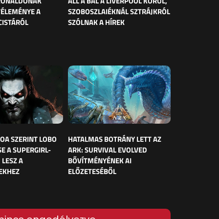
 RONALDÓNAK
ÁLL A BÁL A LIVERPOOL KÖRÜL,
VÉLEMÉNYE A
SZOBOSZLAIÉKNÁL SZTRÁJKRÓL
CISTÁRÓL
SZÓLNAK A HÍREK
OA SZERINT LOBO
HATALMAS BOTRÁNY LETT AZ
E A SUPERGIRL-
ARK: SURVIVAL EVOLVED
 LESZ A
BŐVÍTMÉNYÉNEK AI
EKHEZ
ELŐZETESÉBŐL