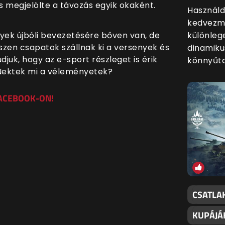
 is megjelölte a távozás egyik okaként.
Használd
kedvezmé
ek újbóli bevezetésére bőven van, de
különleg
iszen csapatok szállnak ki a versenyek és
dinamiku
djuk, hogy az e-sport részleget is érik
könnyűt
 Nektek mi a véleményetek?
FACEBOOK-ON!
CSATLA
KUPÁJÁ