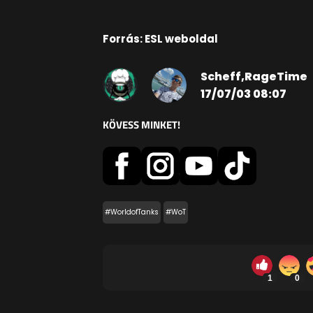
Forrás: ESL weboldal
Scheff,RageTime
17/07/03 08:07
KÖVESS MINKET!
#WorldofTanks
#WoT
1
0