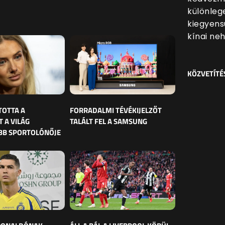
különleg
kiegyens
kínai ne
KÖZVETÍTÉ
TOTTA A
FORRADALMI TÉVÉKIJELZŐT
 A VILÁG
TALÁLT FEL A SAMSUNG
BB SPORTOLÓNŐJE