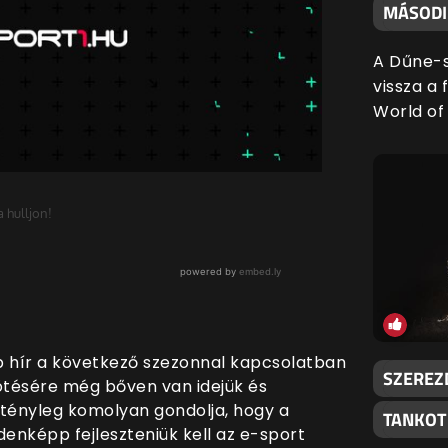
MÁSODIK
A Dűne-s
vissza a 
World of 
 hír a következő szezonnal kapcsolatban
SZEREZ
ötésére még bőven van idejük és
 tényleg komolyan gondolja, hogy a
TANKOT
enképp fejleszteniük kell az e-sport