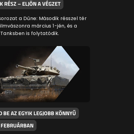
 RÉSZ – ELJÖN A VÉGZET
orozat a Dűne: Második résszel tér
filmvászonra március 1-jén, és a
Tanksben is folytatódik.
D BE AZ EGYIK LEGJOBB KÖNNYŰ
 FEBRUÁRBAN