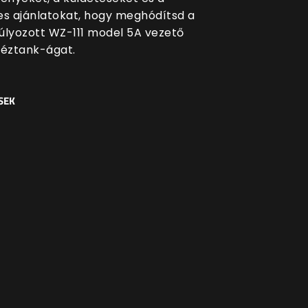
es ajánlatokat, hogy meghódítsd a
úlyozott WZ-111 model 5A vezető
héztank-ágat.
SEK