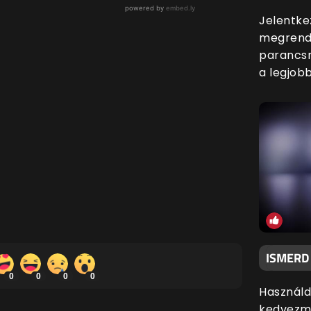
Jelentke
megrende
parancsn
a legjobb
ISMERD
0
0
0
0
Használd
kedvezmé