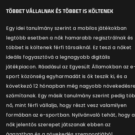
TÖBBET VÁLLALNAK ÉS TÖBBET IS KÖLTENEK
Egy idei tanulmány szerint a mobilos játékokban
legtöbb esetben a nők hamarabb regisztrálnak és
többet is költenek férfi társaiknál. Ez teszi a nőket
ideális fogyasztóvá a legnagyobb digitális
játékpiacon. Ráadásul az Egyesült Államokban az e
sport közönség egyharmadát is ők teszik ki, és a
következő 12 hónapban még nagyobb növekedésr
számítanak. Egy másik tanulmány szerint pedig tö
nő, mint férfi vállalja, hogy részt vesz valamilyen
formában az e-sportban. Nyilvánvaló tehát, hogy a
nők jelentős szerepet játszanak ebben az
ágazatban és a növekedés szempontjából