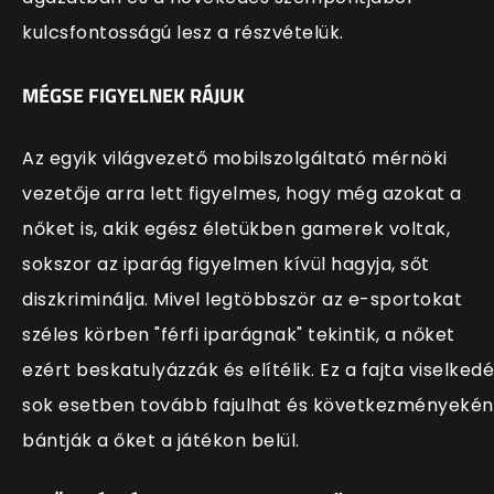
kulcsfontosságú lesz a részvételük.
MÉGSE FIGYELNEK RÁJUK
Az egyik világvezető mobilszolgáltató mérnöki
vezetője arra lett figyelmes, hogy még azokat a
nőket is, akik egész életükben gamerek voltak,
sokszor az iparág figyelmen kívül hagyja, sőt
diszkriminálja. Mivel legtöbbször az e-sportokat
széles körben "férfi iparágnak" tekintik, a nőket
ezért beskatulyázzák és elítélik. Ez a fajta viselked
sok esetben tovább fajulhat és következményekén
bántják a őket a játékon belül.