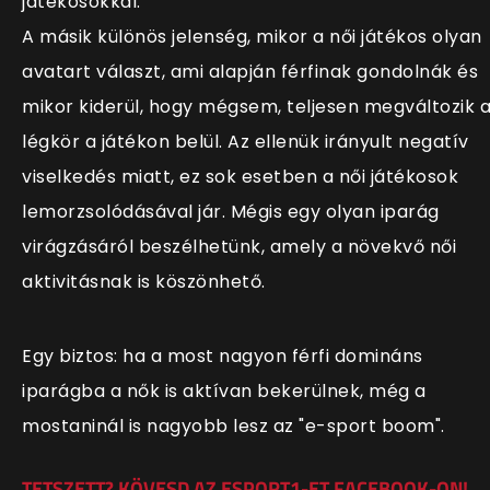
játékosokkal.
A másik különös jelenség, mikor a női játékos olyan
avatart választ, ami alapján férfinak gondolnák és
mikor kiderül, hogy mégsem, teljesen megváltozik 
légkör a játékon belül. Az ellenük irányult negatív
viselkedés miatt, ez sok esetben a női játékosok
lemorzsolódásával jár. Mégis egy olyan iparág
virágzásáról beszélhetünk, amely a növekvő női
aktivitásnak is köszönhető.
Egy biztos: ha a most nagyon férfi domináns
iparágba a nők is aktívan bekerülnek, még a
mostaninál is nagyobb lesz az "e-sport boom".
TETSZETT? KÖVESD AZ ESPORT1-ET FACEBOOK-ON!