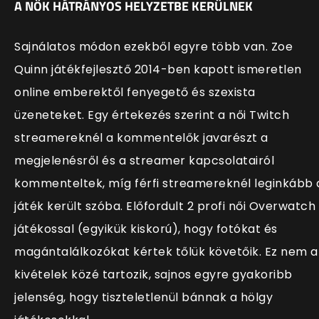
A NŐK HÁTRÁNYOS HELYZETBE KERÜLNEK
Sajnálatos módon ezekből egyre több van. Zoe
Quinn játékfejlesztő 2014-ben kapott ismeretlen
online emberektől fenyegető és szexista
üzeneteket. Egy értekezés szerint a női Twitch
streamereknél a kommentelők javarészt a
megjelenésről és a streamer kapcsolatairól
kommenteltek, míg férfi streamereknél leginkább 
játék került szóba. Előfordult 2 profi női Overwatch
játékossal (egyikük kiskorú), hogy fotókat és
magántalálkozókat kértek tőlük követőik. Ez nem a
kivételek közé tartozik, sajnos egyre gyakoribb
jelenség, hogy tiszteletlenül bánnak a hölgy