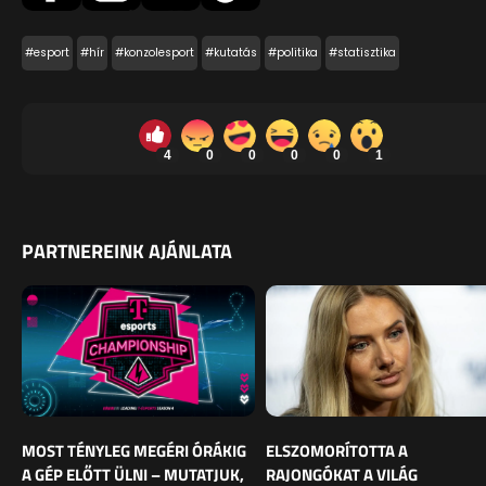
#esport
#hír
#konzolesport
#kutatás
#politika
#statisztika
4
0
0
0
0
1
PARTNEREINK AJÁNLATA
MOST TÉNYLEG MEGÉRI ÓRÁKIG
ELSZOMORÍTOTTA A
A GÉP ELŐTT ÜLNI – MUTATJUK,
RAJONGÓKAT A VILÁG