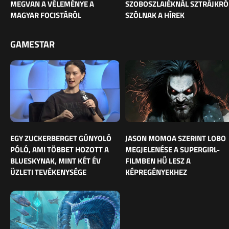
MEGVAN A VÉLEMÉNYE A
SZOBOSZLAIÉKNÁL SZTRÁJKRÓ
MAGYAR FOCISTÁRÓL
SZÓLNAK A HÍREK
GAMESTAR
EGY ZUCKERBERGET GÚNYOLÓ
JASON MOMOA SZERINT LOBO
PÓLÓ, AMI TÖBBET HOZOTT A
MEGJELENÉSE A SUPERGIRL-
BLUESKYNAK, MINT KÉT ÉV
FILMBEN HŰ LESZ A
ÜZLETI TEVÉKENYSÉGE
KÉPREGÉNYEKHEZ