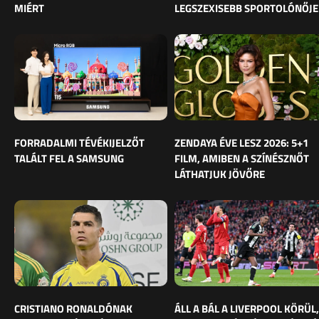
MIÉRT
LEGSZEXISEBB SPORTOLÓNŐJE
FORRADALMI TÉVÉKIJELZŐT
ZENDAYA ÉVE LESZ 2026: 5+1
TALÁLT FEL A SAMSUNG
FILM, AMIBEN A SZÍNÉSZNŐT
LÁTHATJUK JÖVŐRE
CRISTIANO RONALDÓNAK
ÁLL A BÁL A LIVERPOOL KÖRÜL,