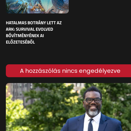
HATALMAS BOTRÁNY LETT AZ
ARK: SURVIVAL EVOLVED
BŐVÍTMÉNYÉNEK AI
ELŐZETESÉBŐL
A hozzászólás nincs engedélyezve