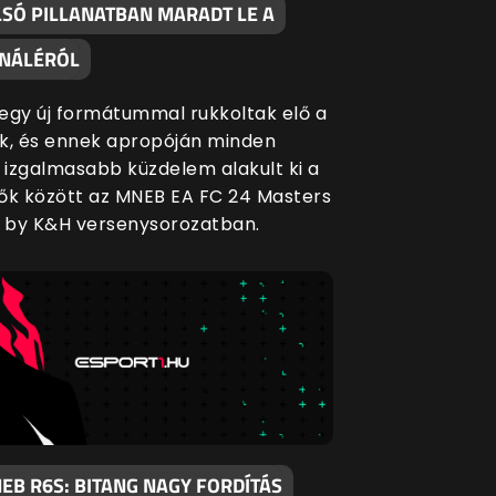
LSÓ PILLANATBAN MARADT LE A
INÁLÉRÓL
egy új formátummal rukkoltak elő a
k, és ennek apropóján minden
l izgalmasabb küzdelem alakult ki a
ők között az MNEB EA FC 24 Masters
 by K&H versenysorozatban.
EB R6S: BITANG NAGY FORDÍTÁS