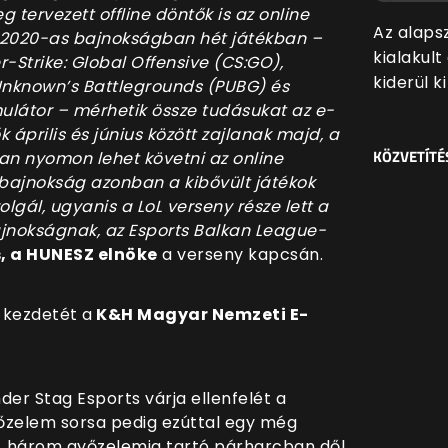
eg tervezett offline döntők is az online
Az alaps
 2020-as bajnokságban hét játékban –
kialakul
-Strike: Global Offensive (CS:GO),
kiderül k
rUnknown’s Battlegrounds (PUBG) és
mulátor – mérhetik össze tudásukat az e-
k április és június között zajlanak majd, a
KÖZVETÍTÉ
n nyomon lehet követni az online
i bajnokság azonban a kibővült játékok
gál, ugyanis a LoL verseny része lett a
ajnokságnak, az Esports Balkan League-
s, a HUNESZ elnöke
a verseny kapcsán.
i kezdetét a
K&H Magyar Nemzeti E-
r Stag Esports várja ellenfelét a
őzelem sorsa pedig ezúttal egy még
, három győzelemig tartó párharcban dől