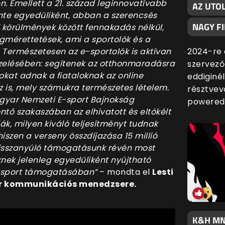
n. Emellett a 21. század leginnovatívabb
AZ UTO
inte egyedüliként, abban a szerencsés
NAGY F
i körülmények között fennakadás nélkül,
gmérettetések, ami a sportolók és a
 Természetesen az e-sportolók is aktívan
2024-re 
kezelésében: segítenek az otthonmaradásra
szervező
kat adnak a fiataloknak az online
eddiginé
 is, mely számukra természetes lételem.
résztvev
gyar Nemzeti E-sport Bajnokság
powered
ntő szakaszában az elhivatott és eltökélt
, milyen kiváló teljesítményt tudnak
hiszen a verseny összdíjazása 15 millió
 visszanyúló támogatásunk révén most
knek jelenleg egyedüliként nyújtható
e-sport támogatásában”
– mondta el
Lesti
or kommunikációs menedzsere.
K&H MN