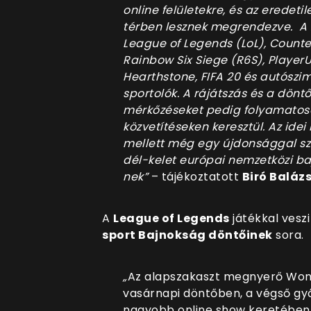
online felületekre, és az eredetil
térben lesznek megrendezve. A
League of Legends (LoL), Counter
Rainbow Six Siege (R6S), Playe
Hearthstone, FIFA 20 és autószi
sportolók. A rájátszás és a döntő
mérkőzéseket pedig folyamatosa
közvetítéseken keresztül. Az ide
mellett még egy újdonsággal szol
dél-kelet európai nemzetközi b
nek”
– tájékoztatott
Biró Baláz
A
League of Legends
játékkal vesz
sport Bajnokság döntőinek
sora.
„
Az alapszakaszt megnyerő Wonde
vasárnapi döntőben, a végső gy
nagyobb online show keretében