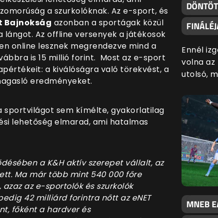
DÖNTÖT
szomorúság a szurkolóknak. Az e-sport, és
t Bajnokság
azonban a sportágak közül
FINÁLÉ
a lángot. Az offline versenyek a játékosok
en online lesznek megrendezve mind a
Ennél iz
bbra is 15 millió forint. Most az e-sport
volna az
apértékeit: a kiválóságra való törekvést, a
utolsó, 
imagasló eredményeket.
a sportvilágot sem kímélte, gyakorlatilag
ési lehetőség elmarad, ami hatalmas
ődésében a K&H aktív szerepet vállalt, az
ett. Ma már több mint 540 000 főre
 azaz az e-sportolók és szurkolók
dig 42 milliárd forintra nőtt az eNET
MNEB EA
nt, főként a hardver és