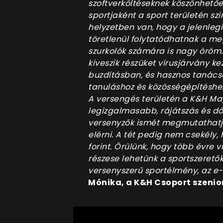
szoftverköltéseknek köszönhetőe
sportjaként a sport területén sz
helyzetben van, hogy a jelenleg
töretlenül folytatódhatnak a me
szurkolók számára is nagy öröm.
kiveszik részüket vírusjárvány 
buzdításban, és hasznos tanácso
tanuláshoz és közösségépítéshez
A versengés területén a K&H Ma
legizgalmasabb, rájátszás és dö
versenyzők ismét megmutathatják
elérni. A tét pedig nem csekély, 
forint. Örülünk, hogy több évre
részese lehetünk a sportszerető
versenyszerű sportélmény, az 
Mónika, a K&H Csoport szeni