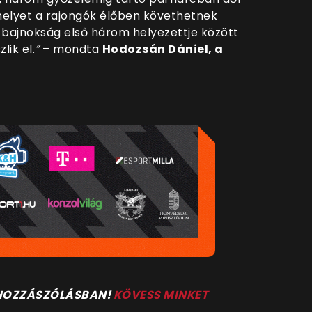
melyet a rajongók élőben követhetnek
L bajnokság első három helyezettje között
lik el.
”
– mondta
Hodozsán Dániel, a
 HOZZÁSZÓLÁSBAN!
KÖVESS MINKET