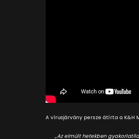
A
vírusjárvány persze átírta a K&H 
„Az elmúlt hetekben gyakorlatil