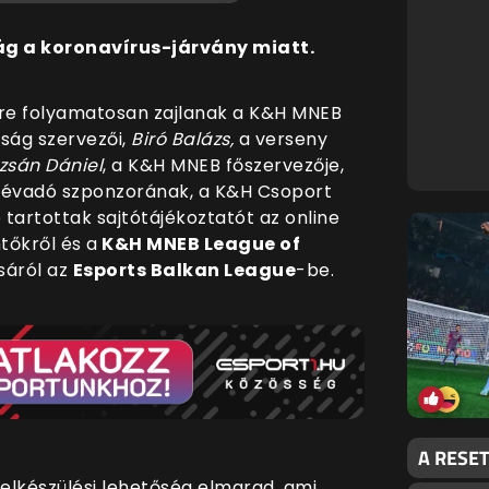
lág a koronavírus-járvány miatt.
re folyamatosan zajlanak a K&H MNEB
ság szervezői,
Biró Balázs,
a verseny
sán Dániel
, a K&H MNEB főszervezője,
 névadó szponzorának, a K&H Csoport
artottak sajtótájékoztatót az online
ntőkről és a
K&H MNEB League of
áról az
Esports Balkan League
-be.
A RESE
felkészülési lehetőség elmarad, ami