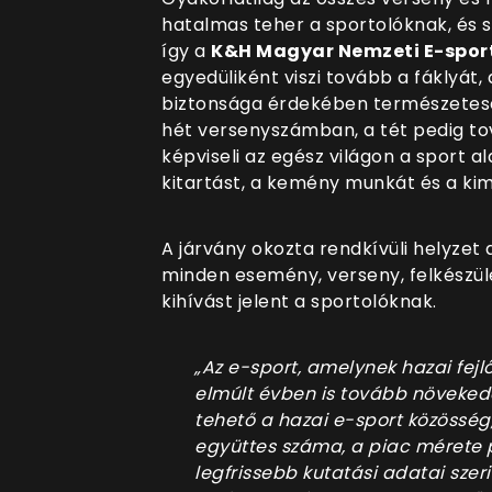
hatalmas teher a sportolóknak, és 
így a
K&H Magyar Nemzeti E-spor
egyedüliként viszi tovább a fáklyát, 
biztonsága érdekében természetes
hét versenyszámban, a tét pedig tová
képviseli az egész világon a sport al
kitartást, a kemény munkát és a k
A járvány okozta rendkívüli helyzet 
minden esemény, verseny, felkészül
kihívást jelent a sportolóknak.
„Az e-sport, amelynek hazai fejl
elmúlt évben is tovább növeked
tehető a hazai e-sport közösség,
együttes száma, a piac mérete pe
legfrissebb kutatási adatai szeri