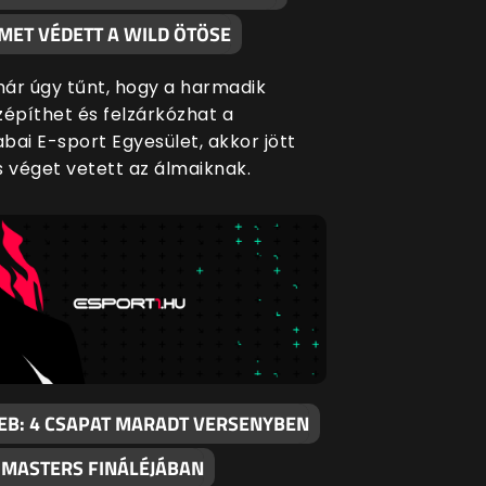
MET VÉDETT A WILD ÖTÖSE
ár úgy tűnt, hogy a harmadik
zépíthet és felzárkózhat a
bai E-sport Egyesület, akkor jött
s véget vetett az álmaiknak.
EB: 4 CSAPAT MARADT VERSENYBEN
I MASTERS FINÁLÉJÁBAN