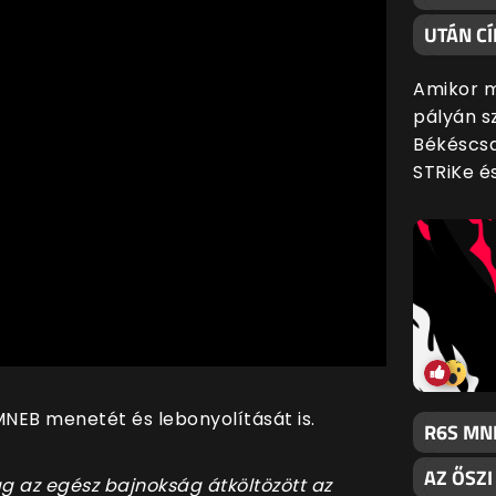
UTÁN CÍ
Amikor m
pályán s
Békéscsa
STRiKe é
MNEB menetét és lebonyolítását is.
R6S MN
AZ ŐSZ
ag az egész bajnokság átköltözött az