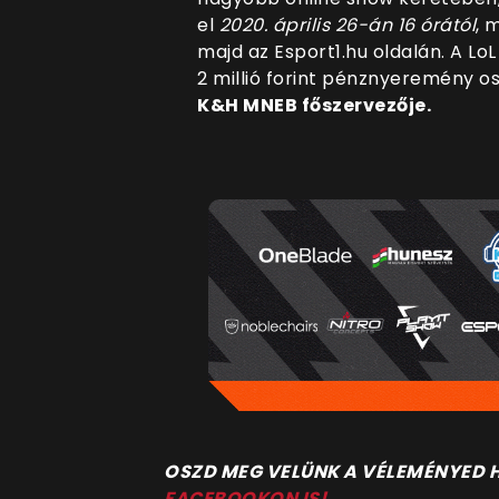
el
2020. április 26-án 16 órától
, 
majd az Esport1.hu oldalán. A Lo
2 millió forint pénznyeremény osz
K&H MNEB főszervezője.
OSZD MEG VELÜNK A VÉLEMÉNYED
FACEBOOKON IS!