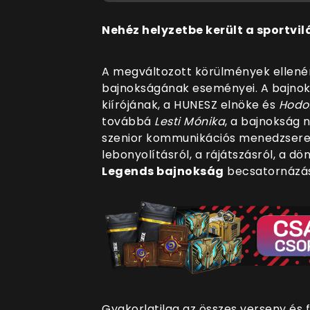
Nehéz helyzetbe került a sportvi
A megváltozott körülmények ellené
bajnokságának eseményei. A bajnok
kiírójának, a HUNESZ elnöke és
Hodoz
továbbá
Lesti Mónika
, a bajnokság
szenior kommunikációs menedzsere t
lebonyolításról, a rájátszásról, a dö
Legends bajnokság
becsatornázás
Gyakorlatilag az összes verseny és 