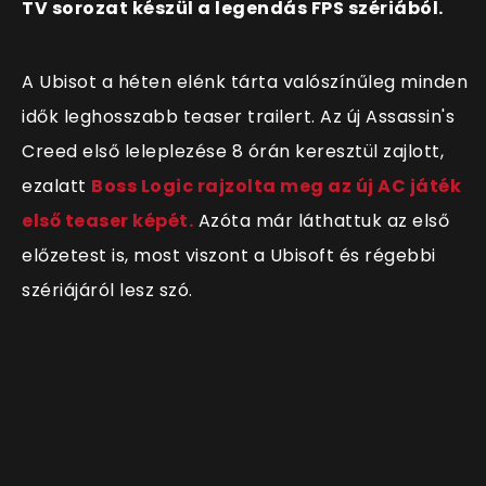
TV sorozat készül a legendás FPS szériából.
A Ubisot a héten elénk tárta valószínűleg minden
idők leghosszabb teaser trailert. Az új Assassin's
Creed első leleplezése 8 órán keresztül zajlott,
ezalatt
Boss Logic rajzolta meg az új AC játék
első teaser képét.
Azóta már láthattuk az első
előzetest is, most viszont a Ubisoft és régebbi
szériájáról lesz szó.