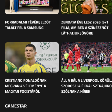
FORRADALMI TÉVÉKIJELZŐT
ZENDAYA ÉVE LESZ 2026: 5+1
TALÁLT FEL A SAMSUNG
FILM, AMIBEN A SZÍNÉSZNŐT
LÁTHATJUK JÖVŐRE
CRISTIANO RONALDÓNAK
ÁLL A BÁL A LIVERPOOL KÖRÜL,
MEGVAN A VÉLEMÉNYE A
SZOBOSZLAIÉKNÁL SZTRÁJKRÓ
MAGYAR FOCISTÁRÓL
SZÓLNAK A HÍREK
GAMESTAR