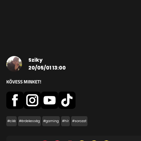
Sziky
20/05/01 13:00
KÖVESS MINKET!
#cikk
#érdekesség
#gaming
#hír
#sorozat