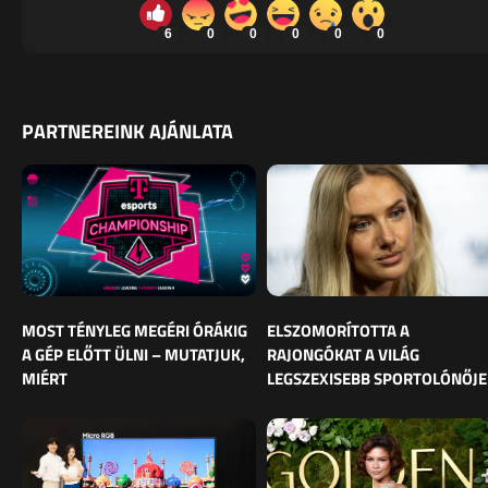
6
0
0
0
0
0
PARTNEREINK AJÁNLATA
MOST TÉNYLEG MEGÉRI ÓRÁKIG
ELSZOMORÍTOTTA A
A GÉP ELŐTT ÜLNI – MUTATJUK,
RAJONGÓKAT A VILÁG
MIÉRT
LEGSZEXISEBB SPORTOLÓNŐJE