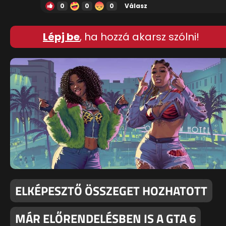
0
0
0
Válasz
Lépj be
, ha hozzá akarsz szólni!
ELKÉPESZTŐ ÖSSZEGET HOZHATOTT
MÁR ELŐRENDELÉSBEN IS A GTA 6