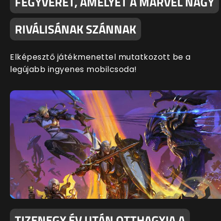
FEGYVERÉT, AMELYET A MARVEL NAGY
RIVÁLISÁNAK SZÁNNAK
Elképesztő játékmenettel mutatkozott be a
legújabb ingyenes mobilcsoda!
TIZENEGY ÉV UTÁN OTTHAGYJA A