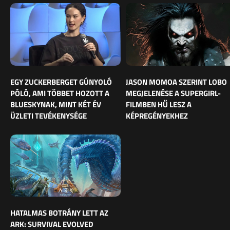
EGY ZUCKERBERGET GÚNYOLÓ
JASON MOMOA SZERINT LOBO
PÓLÓ, AMI TÖBBET HOZOTT A
MEGJELENÉSE A SUPERGIRL-
BLUESKYNAK, MINT KÉT ÉV
FILMBEN HŰ LESZ A
ÜZLETI TEVÉKENYSÉGE
KÉPREGÉNYEKHEZ
HATALMAS BOTRÁNY LETT AZ
ARK: SURVIVAL EVOLVED