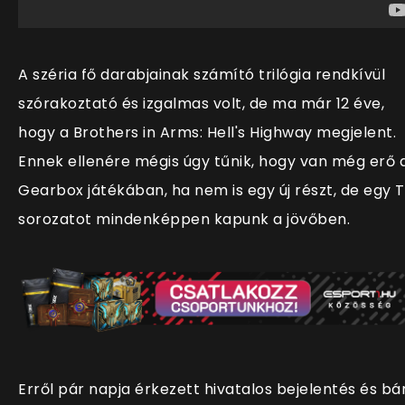
A széria fő darabjainak számító trilógia rendkívül
szórakoztató és izgalmas volt, de ma már 12 éve,
hogy a Brothers in Arms: Hell's Highway megjelent.
Ennek ellenére mégis úgy tűnik, hogy van még erő 
Gearbox játékában, ha nem is egy új részt, de egy 
sorozatot mindenképpen kapunk a jövőben.
Erről pár napja érkezett hivatalos bejelentés és bá