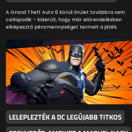
A Grand Theft Auto 6 körüli őrület továbbra sem
csillapodik – kiderült, hogy már előrendelésben
elképesztő pénzmennyiséget termelt a játék.
LELEPLEZTÉK A DC LEGÚJABB TITKOS