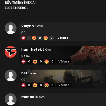
BŐVÍTMÉNYÉNEK AI
ELŐZETESÉBŐL
Valynn
6 éve
gg
1
0
0
Válasz
hun_hetek
6 éve
ez az
0
0
0
Válasz
nei
6 éve
gg
0
0
0
Válasz
manad1
6 éve
.