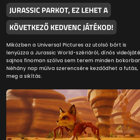
JURASSIC PARKOT, EZ LEHET A
KÖVETKEZŐ KEDVENC JÁTÉKOD!
Miközben a Universal Pictures az utolsó bőrt is
lenyúzza a Jurassic World-szériáról, dínós videóját
sajnos finoman szólva sem terem minden bokorban
Néhány nap múlva szerencsére kezdődhet a futás,
meg a sikítás.