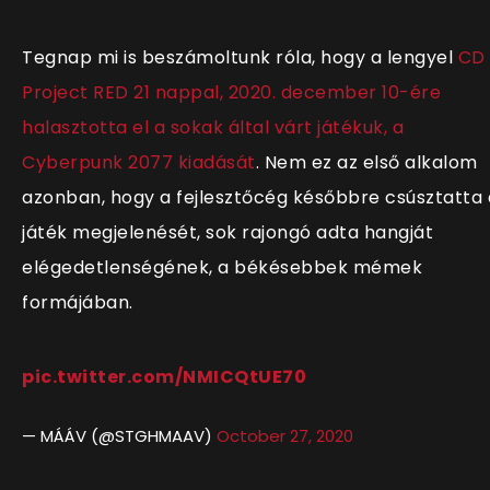
Tegnap mi is beszámoltunk róla, hogy a lengyel
CD
Project RED 21 nappal, 2020. december 10-ére
halasztotta el a sokak által várt játékuk, a
Cyberpunk 2077 kiadását
. Nem ez az első alkalom
azonban, hogy a fejlesztőcég későbbre csúsztatta 
játék megjelenését, sok rajongó adta hangját
elégedetlenségének, a békésebbek mémek
formájában.
pic.twitter.com/NMICQtUE70
— MÁÁV (@STGHMAAV)
October 27, 2020