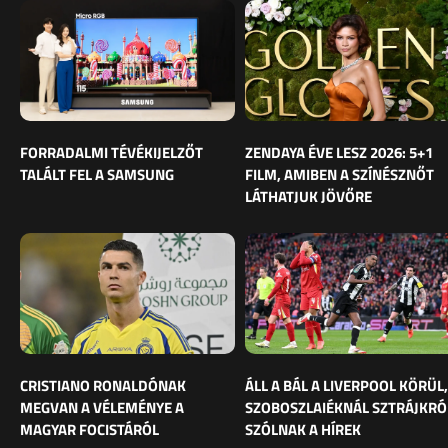
FORRADALMI TÉVÉKIJELZŐT
ZENDAYA ÉVE LESZ 2026: 5+1
TALÁLT FEL A SAMSUNG
FILM, AMIBEN A SZÍNÉSZNŐT
LÁTHATJUK JÖVŐRE
CRISTIANO RONALDÓNAK
ÁLL A BÁL A LIVERPOOL KÖRÜL,
MEGVAN A VÉLEMÉNYE A
SZOBOSZLAIÉKNÁL SZTRÁJKRÓ
MAGYAR FOCISTÁRÓL
SZÓLNAK A HÍREK