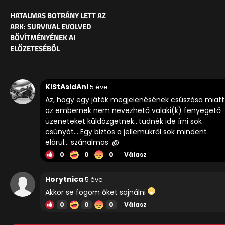
HATALMAS BOTRÁNY LETT AZ
ARK: SURVIVAL EVOLVED
BŐVÍTMÉNYÉNEK AI
ELŐZETESÉBŐL
KiStAsIdAnI
5 éve
Az, hogy egy játék megjelenésének csúszása miatt
az embernek nem nevezhető valaki(k) fenyegető
üzeneteket küldözgetnek...tudnék ide írni sok
csúnyát... Egy biztos a jellemükről sok mindent
elárul... szánalmas :@
0
0
0
Válasz
Horytnica
5 éve
Akkor se fogom őket sajnálni
0
0
0
Válasz