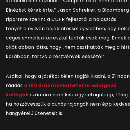
szándékosan hazudott. Szimplán csak nem tudtam.
Elnézést kérek érte.” Jason Schreirer, a Bloomberg
riportere szerint a CDPR fejlesztői a halasztás
tényét a nyilván bejelentéssel egyidőben, egy bels
céges e-mailen keresztül tudták csak meg. Ennek 
okát abban látta, hogy „nem oszthatták meg a hírt
korábban, tartva a részvények esésétől”.
Azáltal, hogy a játékot télen fogják kiadni, a 21 napn
ráadás
a 100 órás munkahetet is ledolgozó
kollégák
számára nem lesz egy sétagalopp, főleg
ha hozzávesszük a dühös rajongók nem épp kedve
hangvételű üzeneteit is.