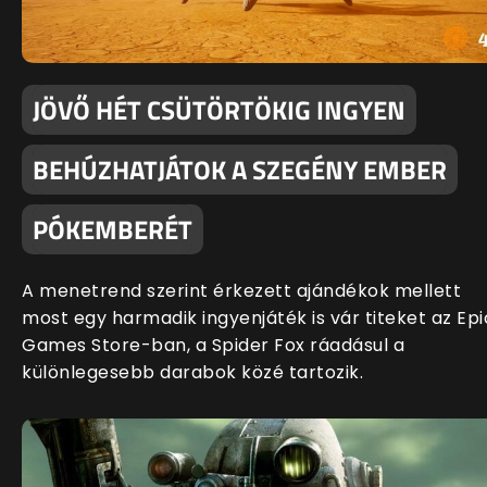
JÖVŐ HÉT CSÜTÖRTÖKIG INGYEN
BEHÚZHATJÁTOK A SZEGÉNY EMBER
PÓKEMBERÉT
A menetrend szerint érkezett ajándékok mellett
most egy harmadik ingyenjáték is vár titeket az Epi
Games Store-ban, a Spider Fox ráadásul a
különlegesebb darabok közé tartozik.