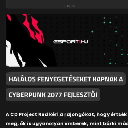
HALÁLOS FENYEGETÉSEKET KAPNAK A
CYBERPUNK 2077 FEJLESZTŐI
A CD Project Red kéri a rajongókat, hogy értsék
meg, ők is ugyanolyan emberek, mint bárki más