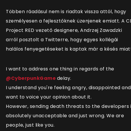
Többen ráadásul nem is riadtak vissza attól, hogy
személyesen a fejlesztőknek üzenjenek emiatt. A C
Project RED vezető designere, Andrzej Zawadzki
arról posztolt a Twitterre, hogy egyes kollégái
halálos fenyegetéseket is kaptak már a késés miatt
I want to address one thing in regards of the
@CyberpunkGame
delay.
I understand you're feeling angry, disappointed and
want to voice your opinion about it.
However, sending death threats to the developers 
absolutely unacceptable and just wrong. We are
people, just like you.