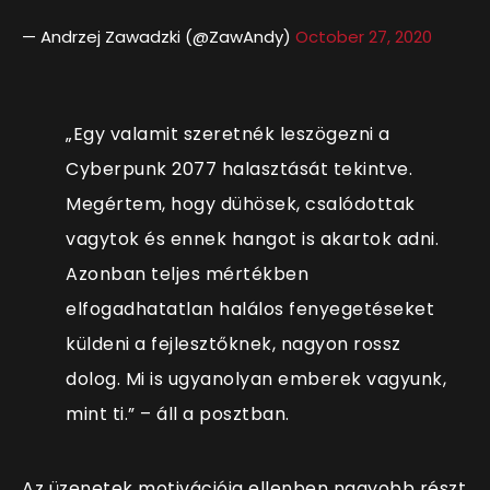
— Andrzej Zawadzki (@ZawAndy)
October 27, 2020
„Egy valamit szeretnék leszögezni a
Cyberpunk 2077 halasztását tekintve.
Megértem, hogy dühösek, csalódottak
vagytok és ennek hangot is akartok adni.
Azonban teljes mértékben
elfogadhatatlan halálos fenyegetéseket
küldeni a fejlesztőknek, nagyon rossz
dolog. Mi is ugyanolyan emberek vagyunk,
mint ti.” – áll a posztban.
Az üzenetek motivációja ellenben nagyobb részt