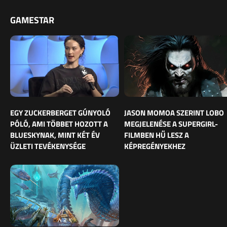
GAMESTAR
EGY ZUCKERBERGET GÚNYOLÓ
JASON MOMOA SZERINT LOBO
PÓLÓ, AMI TÖBBET HOZOTT A
MEGJELENÉSE A SUPERGIRL-
BLUESKYNAK, MINT KÉT ÉV
FILMBEN HŰ LESZ A
ÜZLETI TEVÉKENYSÉGE
KÉPREGÉNYEKHEZ