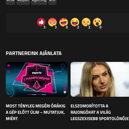
#cikk
#esport
#gaming
#hír
3
3
0
2
2
0
PARTNEREINK AJÁNLATA
MOST TÉNYLEG MEGÉRI ÓRÁKIG
ELSZOMORÍTOTTA A
A GÉP ELŐTT ÜLNI – MUTATJUK,
RAJONGÓKAT A VILÁG
MIÉRT
LEGSZEXISEBB SPORTOLÓNŐJE