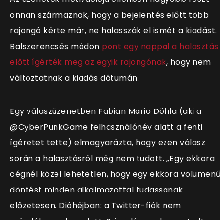
onnan származnak, hogy a bejelentés előtt több
rajongó kérte már, ne halasszák el ismét a kiadást.
Balszerencsés módon
pont egy nappal a halasztás
előtt ígérték meg az egyik rajongónak
, hogy nem
változtatnak a kiadás dátumán.
Egy válaszüzenetben Fabian Mario Döhla (aki a
@CyberPunkGame felhasználónév alatt a fenti
ígéretet tette) elmagyarázta, hogy ezen válasz
során a halasztásról még nem tudott. „Egy ekkora
cégnél közel lehetetlen, hogy egy ekkora volumen
döntést minden alkalmazottal tudassanak
előzetesen. Dióhéjban: a Twitter-fiók nem