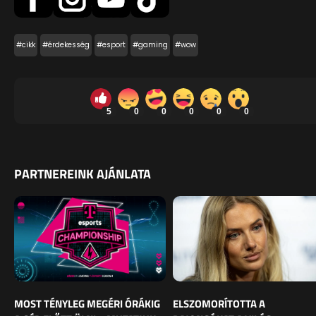
#cikk
#érdekesség
#esport
#gaming
#wow
5
0
0
0
0
0
PARTNEREINK AJÁNLATA
MOST TÉNYLEG MEGÉRI ÓRÁKIG
ELSZOMORÍTOTTA A