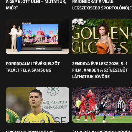
A GÉP ELŐTT ÜLNI – MUTATJUK,
RAJONGÓKAT A VILÁG
MIÉRT
LEGSZEXISEBB SPORTOLÓNŐJE
FORRADALMI TÉVÉKIJELZŐT
ZENDAYA ÉVE LESZ 2026: 5+1
TALÁLT FEL A SAMSUNG
FILM, AMIBEN A SZÍNÉSZNŐT
LÁTHATJUK JÖVŐRE