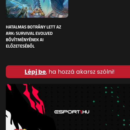
HATALMAS BOTRÁNY LETT AZ
ARK: SURVIVAL EVOLVED
BŐVÍTMÉNYÉNEK AI
ELŐZETESÉBŐL
Lépj be
, ha hozzá akarsz szólni!