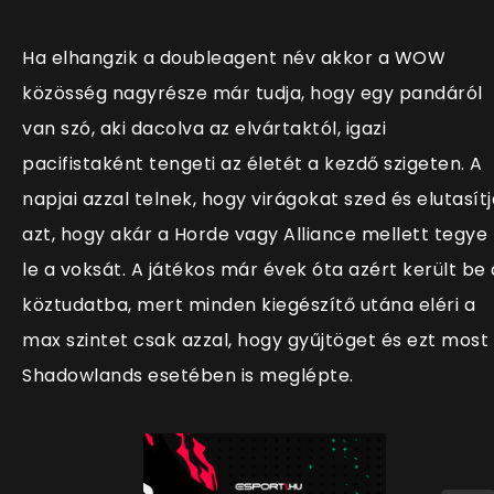
Ha elhangzik a doubleagent név akkor a WOW
közösség nagyrésze már tudja, hogy egy pandáról
van szó, aki dacolva az elvártaktól, igazi
pacifistaként tengeti az életét a kezdő szigeten. A
napjai azzal telnek, hogy virágokat szed és elutasítj
azt, hogy akár a Horde vagy Alliance mellett tegye
le a voksát. A játékos már évek óta azért került be 
köztudatba, mert minden kiegészítő utána eléri a
max szintet csak azzal, hogy gyűjtöget és ezt most
Shadowlands esetében is meglépte.