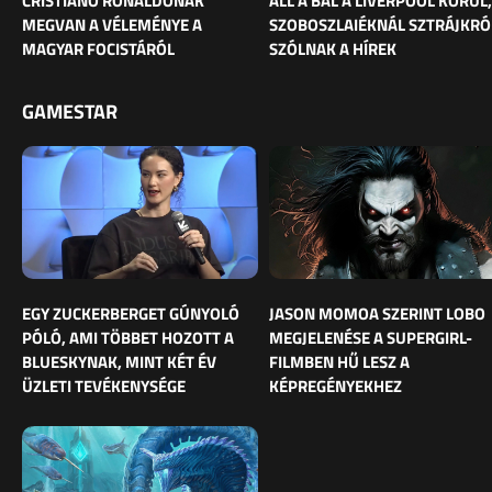
CRISTIANO RONALDÓNAK
ÁLL A BÁL A LIVERPOOL KÖRÜL,
MEGVAN A VÉLEMÉNYE A
SZOBOSZLAIÉKNÁL SZTRÁJKRÓ
MAGYAR FOCISTÁRÓL
SZÓLNAK A HÍREK
GAMESTAR
EGY ZUCKERBERGET GÚNYOLÓ
JASON MOMOA SZERINT LOBO
PÓLÓ, AMI TÖBBET HOZOTT A
MEGJELENÉSE A SUPERGIRL-
BLUESKYNAK, MINT KÉT ÉV
FILMBEN HŰ LESZ A
ÜZLETI TEVÉKENYSÉGE
KÉPREGÉNYEKHEZ