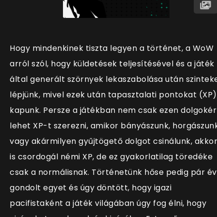
Hogy mindenkinek tiszta legyen a történet, a WoW
arról szól, hogy küldetések teljesítésével és a játék
által generált szörnyek lekaszabolása után szintek
lépjünk, mivel ezek után tapasztalati pontokat (XP)
kapunk. Persze a játékban nem csak ezen dolgokér
lehet XP-t szerezni, amikor bányászunk, horgászun
vagy akármilyen gyűjtögető dolgot csinálunk, akko
is csordogál némi XP, de ez gyakorlatilag töredéke
csak a normálisnak. Történetünk hőse pedig pár é
gondolt egyet és úgy döntött, hogy igazi
pacifistaként a játék világában úgy fog élni, hogy