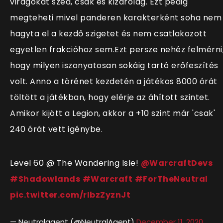
virágokat szed, csak és kizárólag. Ezt pedig
megteheti mivel panderen karakterként soha nem
hagyta el a kezdő szigetet és nem csatlakozott
egyetlen frakcióhoz sem.Ezt persze nehéz felmérni
hogy milyen iszonyatosan sokáig tartó erőfeszítés
volt. Anno a törénet kezdetén a játékos 8000 órát
töltött a játékban, hogy elérje az áhított szintet.
Amikor kijött a Legion, akkor a +10 szint már 'csak'
240 órát vett igénybe.
Level 60 @ The Wandering Isle!
@WarcraftDevs
#Shadowlands
#Warcraft
#ForTheNeutral
pic.twitter.com/rIbzZyznJt
— Neutralagent (@NeutralAgent)
December 11, 2020