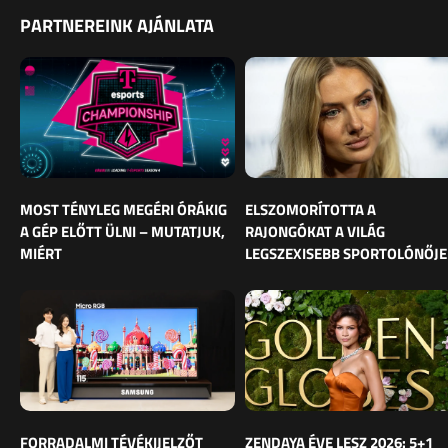
PARTNEREINK AJÁNLATA
MOST TÉNYLEG MEGÉRI ÓRÁKIG
ELSZOMORÍTOTTA A
A GÉP ELŐTT ÜLNI – MUTATJUK,
RAJONGÓKAT A VILÁG
MIÉRT
LEGSZEXISEBB SPORTOLÓNŐJE
FORRADALMI TÉVÉKIJELZŐT
ZENDAYA ÉVE LESZ 2026: 5+1