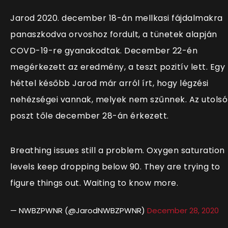
Jarod 2020. december 18-án mellkasi fájdalmakra
panaszkodva orvoshoz fordult, a tünetek alapján
COVD-19-re gyanakodtak. December 22-én
megérkezett az eredmény, a teszt pozitív lett. Egy
héttel később Jarod már arról írt, hogy légzési
nehézségei vannak, melyek nem szűnnek. Az utolsó
poszt tőle december 28-án érkezett.
Breathing issues still a problem. Oxygen saturation
levels keep dropping below 90. They are trying to
figure things out. Waiting to know more.
— NWBZPWNR (@JarodNWBZPWNR)
December 28, 2020