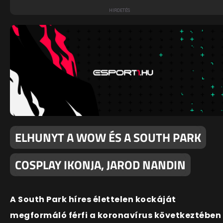
ELHUNYT A WOW ÉS A SOUTH PARK
COSPLAY IKONJA, JAROD NANDIN
A South Park híres élettelen kockáját
megformáló férfi a koronavírus következtében