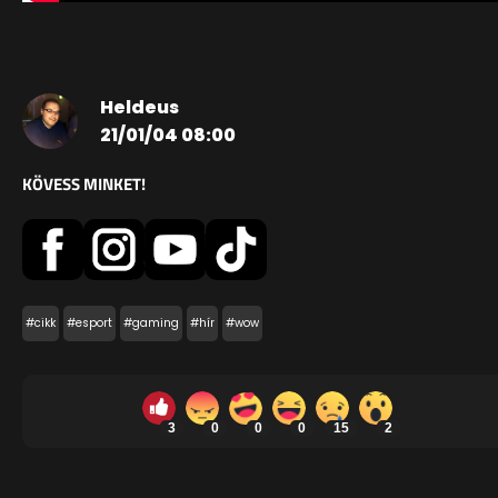
Heldeus
21/01/04 08:00
KÖVESS MINKET!
#cikk
#esport
#gaming
#hír
#wow
3
0
0
0
15
2