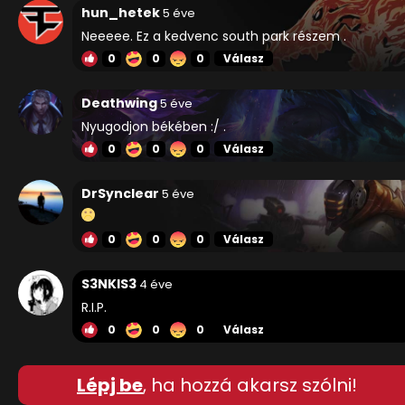
hun_hetek
5 éve
Neeeee. Ez a kedvenc south park részem .
0
0
0
Válasz
Deathwing
5 éve
Nyugodjon békében :/ .
0
0
0
Válasz
DrSynclear
5 éve
0
0
0
Válasz
S3NKIS3
4 éve
R.I.P.
0
0
0
Válasz
Lépj be
, ha hozzá akarsz szólni!