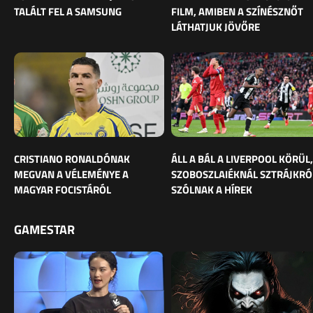
TALÁLT FEL A SAMSUNG
FILM, AMIBEN A SZÍNÉSZNŐT
LÁTHATJUK JÖVŐRE
CRISTIANO RONALDÓNAK
ÁLL A BÁL A LIVERPOOL KÖRÜL,
MEGVAN A VÉLEMÉNYE A
SZOBOSZLAIÉKNÁL SZTRÁJKRÓ
MAGYAR FOCISTÁRÓL
SZÓLNAK A HÍREK
GAMESTAR