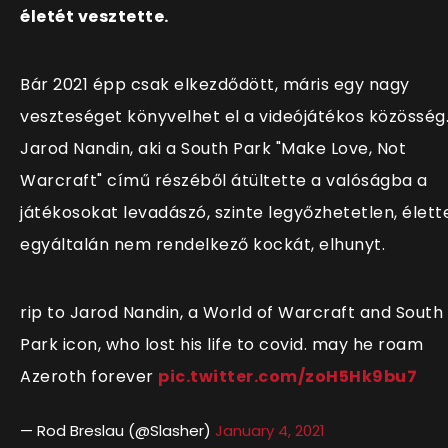
életét vesztette.
Bár 2021 épp csak elkezdődött, máris egy nagy
veszteséget könyvelhet el a videójátékos közösség
Jarod Nandin, aki a South Park "Make Love, Not
Warcraft" című részéből átültette a valóságba a
játékosokat levadászó, szinte legyőzhetetlen, élett
egyáltalán nem rendelkező kockát, elhunyt.
rip to Jarod Nandin, a World of Warcraft and South
Park icon, who lost his life to covid. may he roam
Azeroth forever
pic.twitter.com/zoH5Hk9bu7
— Rod Breslau (@Slasher)
January 4, 2021