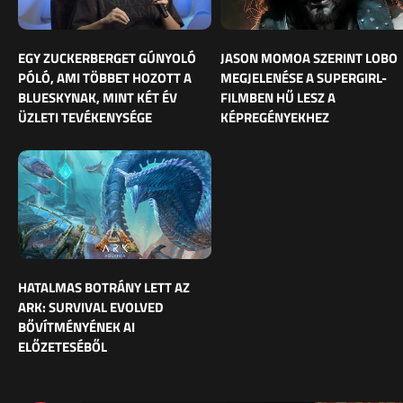
EGY ZUCKERBERGET GÚNYOLÓ
JASON MOMOA SZERINT LOBO
PÓLÓ, AMI TÖBBET HOZOTT A
MEGJELENÉSE A SUPERGIRL-
BLUESKYNAK, MINT KÉT ÉV
FILMBEN HŰ LESZ A
ÜZLETI TEVÉKENYSÉGE
KÉPREGÉNYEKHEZ
HATALMAS BOTRÁNY LETT AZ
ARK: SURVIVAL EVOLVED
BŐVÍTMÉNYÉNEK AI
ELŐZETESÉBŐL