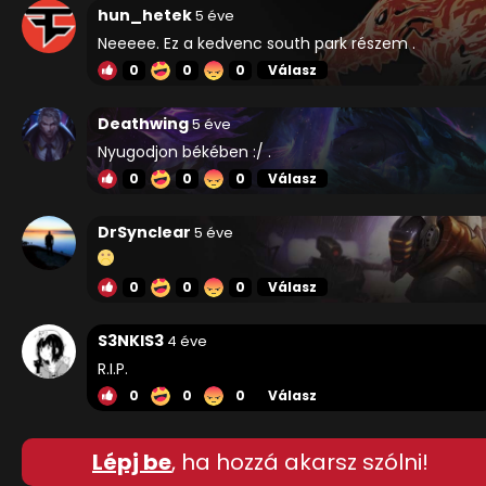
hun_hetek
5 éve
Neeeee. Ez a kedvenc south park részem .
0
0
0
Válasz
Deathwing
5 éve
Nyugodjon békében :/ .
0
0
0
Válasz
DrSynclear
5 éve
0
0
0
Válasz
S3NKIS3
4 éve
R.I.P.
0
0
0
Válasz
Lépj be
, ha hozzá akarsz szólni!