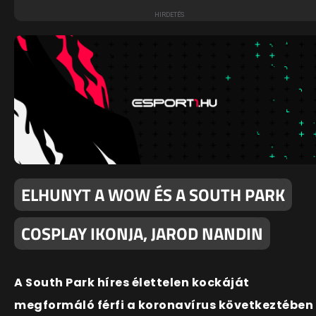
ELHUNYT A WOW ÉS A SOUTH PARK
COSPLAY IKONJA, JAROD NANDIN
A South Park híres élettelen kockáját
megformáló férfi a koronavírus következtében