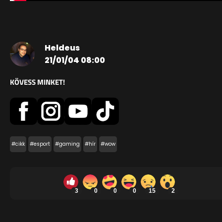
Heldeus
21/01/04 08:00
KÖVESS MINKET!
#cikk
#esport
#gaming
#hír
#wow
3
0
0
0
15
2