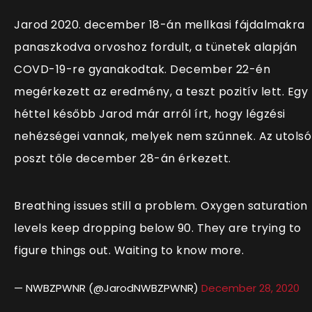
Jarod 2020. december 18-án mellkasi fájdalmakra
panaszkodva orvoshoz fordult, a tünetek alapján
COVD-19-re gyanakodtak. December 22-én
megérkezett az eredmény, a teszt pozitív lett. Egy
héttel később Jarod már arról írt, hogy légzési
nehézségei vannak, melyek nem szűnnek. Az utolsó
poszt tőle december 28-án érkezett.
Breathing issues still a problem. Oxygen saturation
levels keep dropping below 90. They are trying to
figure things out. Waiting to know more.
— NWBZPWNR (@JarodNWBZPWNR)
December 28, 2020