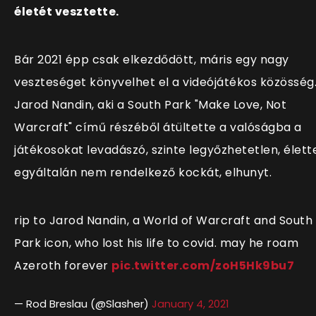
életét vesztette.
Bár 2021 épp csak elkezdődött, máris egy nagy
veszteséget könyvelhet el a videójátékos közösség
Jarod Nandin, aki a South Park "Make Love, Not
Warcraft" című részéből átültette a valóságba a
játékosokat levadászó, szinte legyőzhetetlen, élett
egyáltalán nem rendelkező kockát, elhunyt.
rip to Jarod Nandin, a World of Warcraft and South
Park icon, who lost his life to covid. may he roam
Azeroth forever
pic.twitter.com/zoH5Hk9bu7
— Rod Breslau (@Slasher)
January 4, 2021