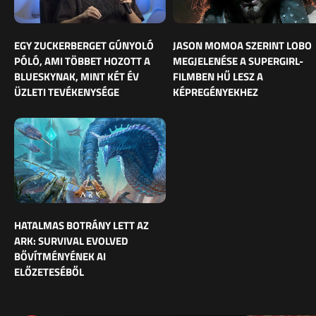
EGY ZUCKERBERGET GÚNYOLÓ
JASON MOMOA SZERINT LOBO
PÓLÓ, AMI TÖBBET HOZOTT A
MEGJELENÉSE A SUPERGIRL-
BLUESKYNAK, MINT KÉT ÉV
FILMBEN HŰ LESZ A
ÜZLETI TEVÉKENYSÉGE
KÉPREGÉNYEKHEZ
HATALMAS BOTRÁNY LETT AZ
ARK: SURVIVAL EVOLVED
BŐVÍTMÉNYÉNEK AI
ELŐZETESÉBŐL