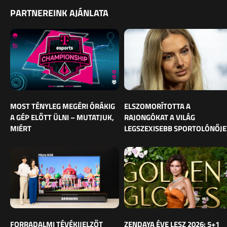
PARTNEREINK AJÁNLATA
MOST TÉNYLEG MEGÉRI ÓRÁKIG
ELSZOMORÍTOTTA A
A GÉP ELŐTT ÜLNI – MUTATJUK,
RAJONGÓKAT A VILÁG
MIÉRT
LEGSZEXISEBB SPORTOLÓNŐJE
FORRADALMI TÉVÉKIJELZŐT
ZENDAYA ÉVE LESZ 2026: 5+1