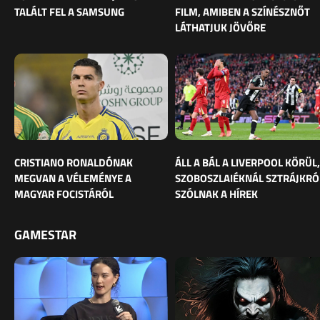
TALÁLT FEL A SAMSUNG
FILM, AMIBEN A SZÍNÉSZNŐT
LÁTHATJUK JÖVŐRE
CRISTIANO RONALDÓNAK
ÁLL A BÁL A LIVERPOOL KÖRÜL,
MEGVAN A VÉLEMÉNYE A
SZOBOSZLAIÉKNÁL SZTRÁJKRÓ
MAGYAR FOCISTÁRÓL
SZÓLNAK A HÍREK
GAMESTAR