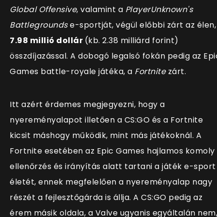
Global Offensive
, valamint a
PlayerUnknown's
Battlegrounds
e-sportját, végül előbbi zárt az élen,
7.98 millió dollár
(kb. 2.38 milliárd forint)
összdíjazással. A dobogó legalsó fokán pedig az Epi
Games battle-royale játéka, a
Fortnite
zárt.
Itt azért érdemes megjegyezni, hogy a
nyereményalapot illetően a CS:GO és a Fortnite
kicsit máshogy működik, mint más játékoknál. A
Fortnite esetében az Epic Games hajlamos komoly
ellenőrzés és irányítás alatt tartani a játék e-sport
életét, ennek megfelelően a nyereményalap nagy
részét a fejlesztőgárda is állja. A CS:GO pedig az
érem másik oldala, a Valve ugyanis egyáltalán nem