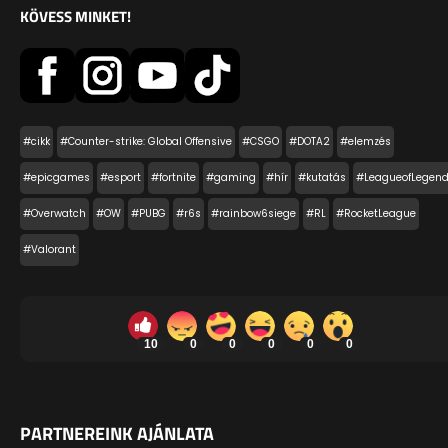
KÖVESS MINKET!
#cikk
#Counter-strike: Global Offensive
#CSGO
#DOTA2
#elemzés
#epicgames
#esport
#fortnite
#gaming
#hír
#kutatás
#LeagueofLegen
#Overwatch
#OW
#PUBG
#r6s
#rainbow6siege
#RL
#RocketLeague
#Valorant
10
0
0
0
0
0
PARTNEREINK AJÁNLATA