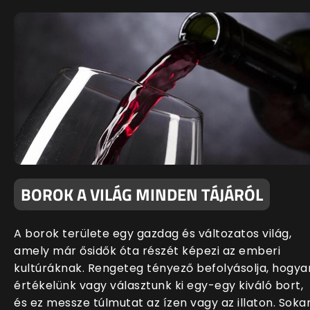
BOROK A VILÁG MINDEN TÁJÁRÓL
A borok területe egy gazdag és változatos világ,
amely már ősidők óta részét képezi az emberi
kultúráknak. Rengeteg tényező befolyásolja, hogya
értékelünk vagy választunk ki egy-egy kiváló bort,
és ez messze túlmutat az ízen vagy az illaton. Soka