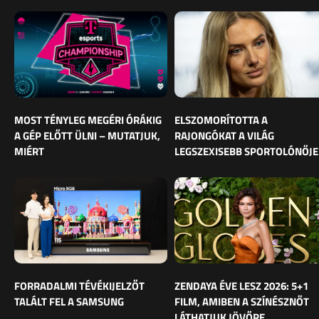
MOST TÉNYLEG MEGÉRI ÓRÁKIG
ELSZOMORÍTOTTA A
A GÉP ELŐTT ÜLNI – MUTATJUK,
RAJONGÓKAT A VILÁG
MIÉRT
LEGSZEXISEBB SPORTOLÓNŐJE
FORRADALMI TÉVÉKIJELZŐT
ZENDAYA ÉVE LESZ 2026: 5+1
TALÁLT FEL A SAMSUNG
FILM, AMIBEN A SZÍNÉSZNŐT
LÁTHATJUK JÖVŐRE