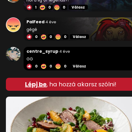
1
0
0
Válasz
PalFeed
4 éve
gégé
0
0
0
Válasz
centre_syrup
4 éve
GG
0
0
0
Válasz
Lépj be
, ha hozzá akarsz szólni!