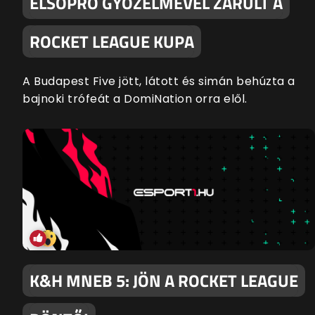
ELSÖPRŐ GYŐZELMÉVEL ZÁRULT A
ROCKET LEAGUE KUPA
A Budapest Five jött, látott és simán behúzta a
bajnoki trófeát a DomiNation orra elől.
K&H MNEB 5: JÖN A ROCKET LEAGUE