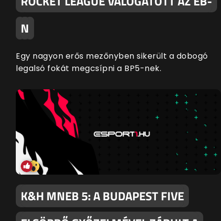
ROCKET LEAGUE VÁLOGATOTT AZ EB-
N
Egy nagyon erős mezőnyben sikerült a dobogó
legalsó fokát megcsípni a BP5-nek.
K&H MNEB 5: A BUDAPEST FIVE