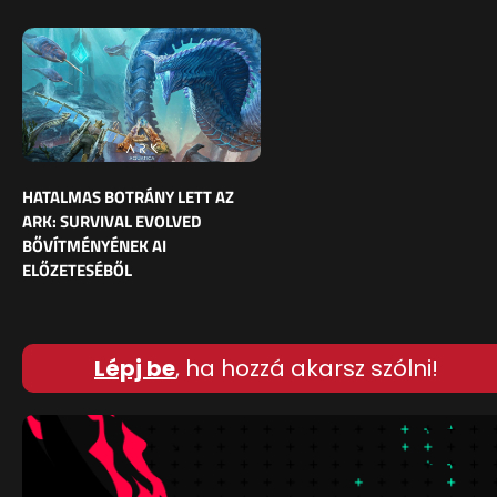
HATALMAS BOTRÁNY LETT AZ
ARK: SURVIVAL EVOLVED
BŐVÍTMÉNYÉNEK AI
ELŐZETESÉBŐL
Lépj be
, ha hozzá akarsz szólni!