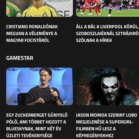
CRISTIANO RONALDÓNAK
ÁLL A BÁL A LIVERPOOL KÖRÜL,
MEGVAN A VÉLEMÉNYE A
SZOBOSZLAIÉKNÁL SZTRÁJKRÓ
MAGYAR FOCISTÁRÓL
SZÓLNAK A HÍREK
GAMESTAR
EGY ZUCKERBERGET GÚNYOLÓ
JASON MOMOA SZERINT LOBO
PÓLÓ, AMI TÖBBET HOZOTT A
MEGJELENÉSE A SUPERGIRL-
BLUESKYNAK, MINT KÉT ÉV
FILMBEN HŰ LESZ A
ÜZLETI TEVÉKENYSÉGE
KÉPREGÉNYEKHEZ