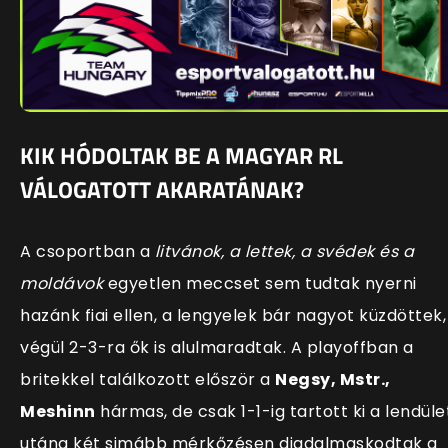
KIK HÓDOLTAK BE A MAGYAR RL
VÁLOGATOTT AKARATÁNAK?
A csoportban a
litvánok, a lettek, a svédek és a
moldávok
egyetlen meccset sem tudtak nyerni
hazánk fiai ellen, a lengyelek bár nagyot küzdöttek,
végül 2-3-ra ők is alulmaradtak. A playoffban a
britekkel találkozott először a
Negsy, Mstr.,
Meshinn
hármas, de csak 1-1-ig tartott ki a lendüle
utána két simább mérkőzésen diadalmaskodtak a