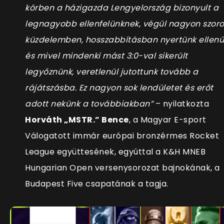
körben a házigazda Lengyelország bizonyult a
legnagyobb ellenfelünknek, végül nagyon szor
küzdelemben, hosszabbításban nyertünk ellenü
és mivel mindenki mást 3:0-val sikerült
legyőznünk, veretlenül jutottunk tovább a
rájátszásba. Ez nagyon sok lendület
et és erőt
adott
nekünk
a továbbiakban”
–
nyilatkozta
Horváth „MSTR.” Bence
, a Magyar E-sport
Válogatott immár európai bronzérmes
Rocket
League együttesének, egyúttal a K&H MNEB
Hungarian
Open versenysorozat bajnokának, a
Budapest
Five
csapatának a tagja.