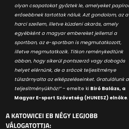
olyan csapatokat győztek le, amelyeket papíro
erősebbnek tartottak náluk. Azt gondolom, az a
harci szellem, illetve küzdeni akarás, amely
egyébként a magyar em
bereket jellemzi a
sportban, az e-sportban is megmutatkozott,
illetve megmutatkozik. Titkon reménykedtünk
abban, hogy sikerül pontszerző vagy dobogós
helyet elérnünk, de a srácok teljesítménye
túlszárnyalta az elképzeléseinket. Gratulálunk a
teljesítményük
höz!”
– emelte ki
Biró
Balázs, a
Magyar E-sport Szövetség (HUNESZ) elnöke
.
A KATOWICEI EB NÉGY LEGJOBB
VÁLOGATOTTJA: