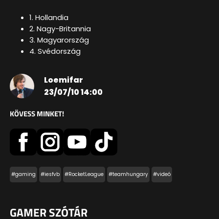
1. Hollandia
2. Nagy-Britannia
3. Magyarország
4. Svédország
Loemifar
23/07/10 14:00
KÖVESS MINKET!
#gaming
#iesfvb
#RocketLeague
#teamhungary
#videó
GAMER SZÓTÁR