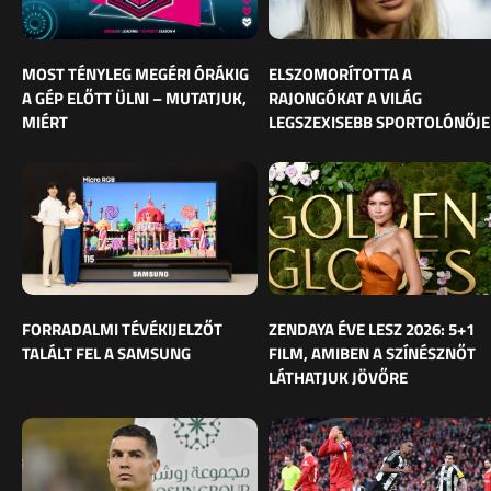
MOST TÉNYLEG MEGÉRI ÓRÁKIG
ELSZOMORÍTOTTA A
A GÉP ELŐTT ÜLNI – MUTATJUK,
RAJONGÓKAT A VILÁG
MIÉRT
LEGSZEXISEBB SPORTOLÓNŐJE
FORRADALMI TÉVÉKIJELZŐT
ZENDAYA ÉVE LESZ 2026: 5+1
TALÁLT FEL A SAMSUNG
FILM, AMIBEN A SZÍNÉSZNŐT
LÁTHATJUK JÖVŐRE