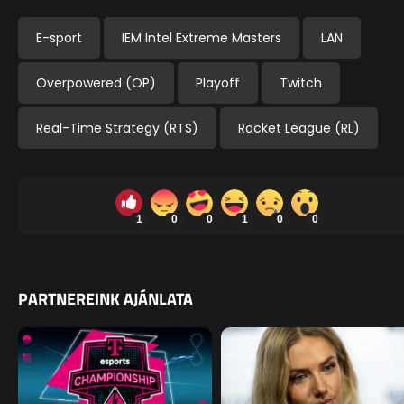
E-sport
IEM Intel Extreme Masters
LAN
Overpowered (OP)
Playoff
Twitch
Real-Time Strategy (RTS)
Rocket League (RL)
1
0
0
1
0
0
PARTNEREINK AJÁNLATA