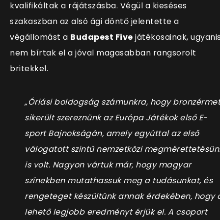
kvalifikáltak a rájátszásba. Végül a kieséses
szakaszban az alsó ági döntő jelentette a
végállomást a
Budapest Five
játékosainak, ugyani
nem bírtak el a jóval magasabban rangsorolt
britekkel.
„Óriási boldogság számunkra, hogy bronzérme
sikerült szereznünk az Európa Játékok első E-
sport
Bajnokságán, amely egyúttal az első
válogatott szintű nemzetközi megmérettetésün
is volt. Nagyon vártuk már, hogy magyar
színekben mutathassuk meg a tudásunkat, és
rengeteget készültünk annak érdekében, hogy 
lehető legjobb eredményt érjük el. A csoport