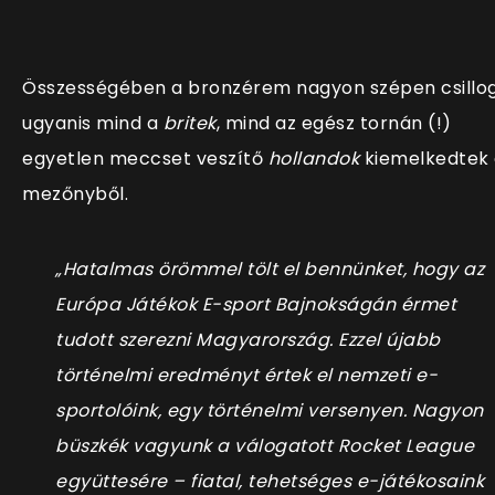
Összességében a bronzérem nagyon szépen csillog
ugyanis mind a
britek
, mind az egész tornán (!)
egyetlen meccset veszítő
hollandok
kiemelkedtek
mezőnyből.
„Hatalmas örömmel tölt el bennünket, hogy az
Európa Játékok E-sport Bajnokságán érmet
tudott szerezni Magyarország. Ezzel újabb
történelmi eredményt értek el nemzeti e-
sportolóink, egy történelmi versenyen. N
agyon
büszkék vagyunk a válogatott
Rocket
League
együttesére – fiatal, tehetséges e-játékosaink