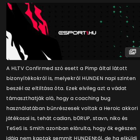
A HLTV Confirmed szó esett a Pimp által látott
bizonyítékokról is, melyekről HUNDEN napi szinten
beszél az eltiltása óta. Ezek elvileg azt a vádat
támaszthatják alá, hogy a coaching bug
használatában bűnrészesek voltak a Heroic akkori
játékosai is, tehát cadian, b0RUP, stavn, niko és
TeSeS is. Smith azonban elárulta, hogy ők egészen
idáig nem kaptak semmit HUNDENtől, de ha elküldi