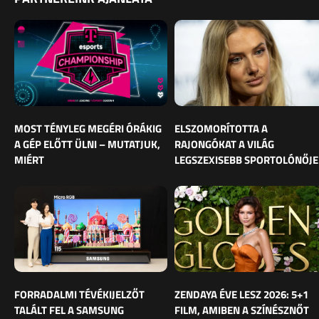
MOST TÉNYLEG MEGÉRI ÓRÁKIG
ELSZOMORÍTOTTA A
A GÉP ELŐTT ÜLNI – MUTATJUK,
RAJONGÓKAT A VILÁG
MIÉRT
LEGSZEXISEBB SPORTOLÓNŐJE
FORRADALMI TÉVÉKIJELZŐT
ZENDAYA ÉVE LESZ 2026: 5+1
TALÁLT FEL A SAMSUNG
FILM, AMIBEN A SZÍNÉSZNŐT