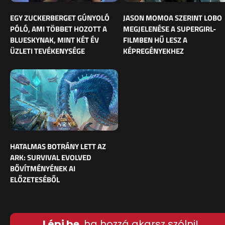
EGY ZUCKERBERGET GÚNYOLÓ
JASON MOMOA SZERINT LOBO
PÓLÓ, AMI TÖBBET HOZOTT A
MEGJELENÉSE A SUPERGIRL-
BLUESKYNAK, MINT KÉT ÉV
FILMBEN HŰ LESZ A
ÜZLETI TEVÉKENYSÉGE
KÉPREGÉNYEKHEZ
HATALMAS BOTRÁNY LETT AZ
ARK: SURVIVAL EVOLVED
BŐVÍTMÉNYÉNEK AI
ELŐZETESÉBŐL
Lépj be
, ha hozzá akarsz szólni!