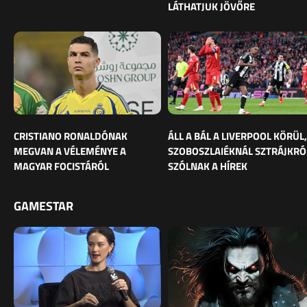
LÁTHATJUK JÖVŐRE
CRISTIANO RONALDÓNAK
ÁLL A BÁL A LIVERPOOL KÖRÜL,
MEGVAN A VÉLEMÉNYE A
SZOBOSZLAIÉKNÁL SZTRÁJKRÓ
MAGYAR FOCISTÁRÓL
SZÓLNAK A HÍREK
GAMESTAR