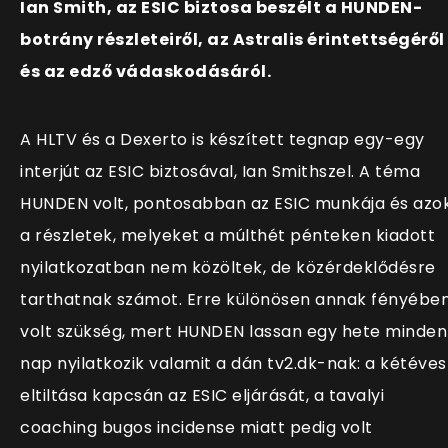
Ian Smith, az ESIC biztosa beszélt a HUNDEN-
botrány részleteiről, az Astralis érintettségéről
és az edző vádaskodásáról.
A HLTV és a Dexerto is készített tegnap egy-egy
interjút az ESIC biztosával, Ian Smithszel. A téma
HUNDEN volt, pontosabban az ESIC munkája és azo
a részletek, melyeket a múlthét pénteken kiadott
nyilatkozatban nem közöltek, de közérdeklődésre
tarthatnak számot. Erre különösen annak fényébe
volt szükség, mert HUNDEN lassan egy hete minden
nap nyilatkozik valamit a dán tv2.dk-nak: a kétéves
eltiltása kapcsán az ESIC eljárását, a tavalyi
coaching bugos incidense miatt pedig volt