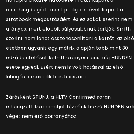
hónapra a közreműködése miatt) kapott a
coaching bugért, most pedig két évet kapott a
stratbook megosztásáért, és ez sokak szerint nem
arányos, mert előbbit súlyosabbnak tartják. Smith
szerint nem lehet összehasonlítani a kettőt, az első
esetben ugyanis egy mátrix alapján több mint 30
edző büntetését kellett arányosítani, míg HUNDEN
esete egyedi. Ezért nem is volt hatással az első
kihágás a második ban hosszára.
Zárásként SPUNJ, a HLTV Confirmed során
elhangzott kommentjét fűznénk hozzá HUNDEN so
véget nem érő botrányához: