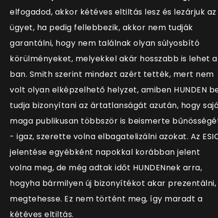
elfogadod, akkor kétéves eltiltás lesz és lezárjuk az
ügyet, ha pedig fellebbezik, akkor nem tudják
garantálni, hogy nem találnak olyan súlyosbító
körülményeket, melyekkel akár hosszabb is lehet a
ban. Smith szerint mindezt azért tették, mert nem
volt olyan elképzelhető helyzet, amiben HUNDEN b
tudja bizonyítani az ártatlanságát azután, hogy saj
maga publikusan többször is beismerte bűnösségé
- igaz, szerette volna elbagatelizálni azokat. Az ESI
jelentése egyébként napokkal korábban jelent
volna meg, de még adtak időt HUNDENnek arra,
hogyha bármilyen új bizonyítékot akar prezentálni,
megtehesse. Ez nem történt meg, így maradt a
kétéves eltiltás.