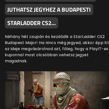
JUTHATSZ JEGYHEZ A BUDAPESTI
STARLADDER CS2…
Néhány hét csupán és kezdődik a StarLadder CS2
Budapest Major! Ha nincs még jegyed, akkor épp itt
az ideje megvásárolnod azt, főleg, hogy a PlayIT-es
kuponnal most olcsóbban vehetsz jegyet
magadnak.