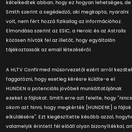
kételkedtek abban, hogy ez hogyan lehetséges, de
Smith szerint a segédedző, aki megkapta, nyaralni
volt, nem fért hozzá fizikailag az információhoz.
Elmondása szerint az ESIC, a Heroic és az Astralis
közösen hívták fel az illetőt, hogy egyáltalán
tájékoztassák az email létezéséről.
A HLTV Confirmed műsorvezetői ezért arról kezdte
faggatózni, hogy esetleg kérésre küldte-e el
HUNDEN a potenciális jövőbeli munkáltatójának
ezeket a fájlokat. Smith erre azt felelte, hogy "nincs
okom azt hinni, hogy megkérték [HUNDENt] a fájlok
elküldésére". Ezt kiegészítette később azzal, hogyh
valamelyik érintett fél előáll olyan bizonyítékkal, a