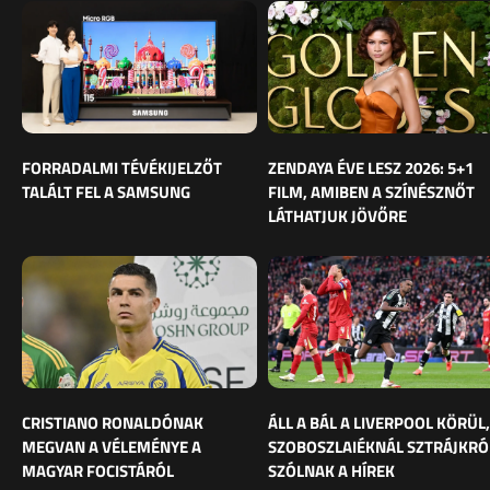
FORRADALMI TÉVÉKIJELZŐT
ZENDAYA ÉVE LESZ 2026: 5+1
TALÁLT FEL A SAMSUNG
FILM, AMIBEN A SZÍNÉSZNŐT
LÁTHATJUK JÖVŐRE
CRISTIANO RONALDÓNAK
ÁLL A BÁL A LIVERPOOL KÖRÜL,
MEGVAN A VÉLEMÉNYE A
SZOBOSZLAIÉKNÁL SZTRÁJKRÓ
MAGYAR FOCISTÁRÓL
SZÓLNAK A HÍREK