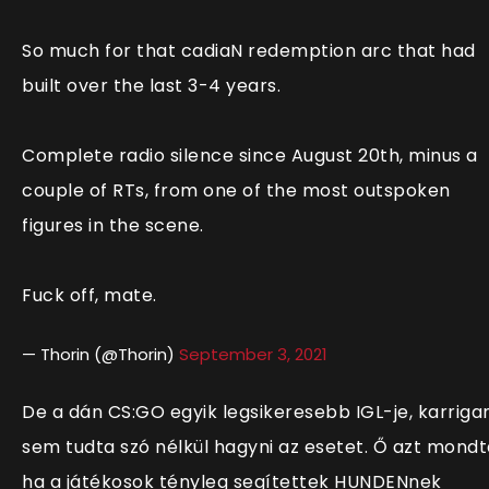
So much for that cadiaN redemption arc that had
built over the last 3-4 years.
Complete radio silence since August 20th, minus a
couple of RTs, from one of the most outspoken
figures in the scene.
Fuck off, mate.
— Thorin (@Thorin)
September 3, 2021
De a dán CS:GO egyik legsikeresebb IGL-je, karriga
sem tudta szó nélkül hagyni az esetet. Ő azt mondt
ha a játékosok tényleg segítettek HUNDENnek