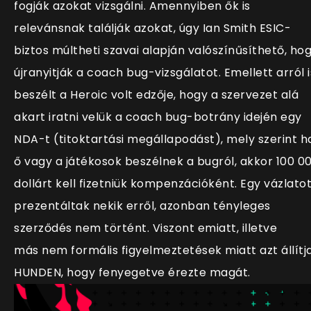
fogják azokat vizsgálni. Amennyiben ők is
relevánsnak találják azokat, úgy Ian Smith ESIC-
biztos múltheti szavai alapján valószínűsíthető, ho
újranyitják a coach bug-vizsgálatot. Emellett arról i
beszélt a Heroic volt edzője, hogy a szervezet alá
akart iratni velük a coach bug-botrány idején egy
NDA-t (titoktartási megállapodást), mely szerint h
ő vagy a játékosok beszélnek a bugról, akkor 100 0
dollárt kell fizetniük kompenzációként. Egy vázlato
prezentáltak nekik erről, azonban tényleges
szerződés nem történt. Viszont emiatt, illetve
más nem formális figyelmeztetések miatt azt állítj
HUNDEN, hogy fenyegetve érezte magát.