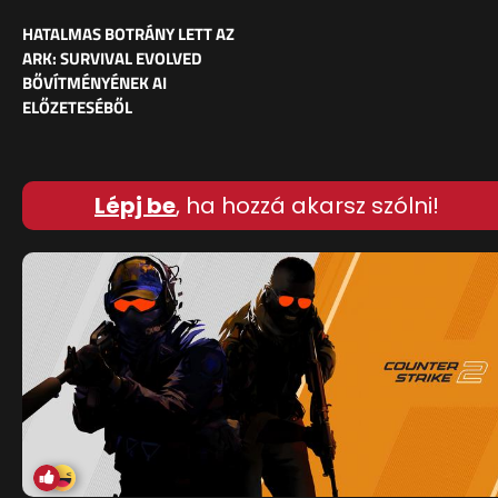
HATALMAS BOTRÁNY LETT AZ
ARK: SURVIVAL EVOLVED
BŐVÍTMÉNYÉNEK AI
ELŐZETESÉBŐL
Lépj be
, ha hozzá akarsz szólni!