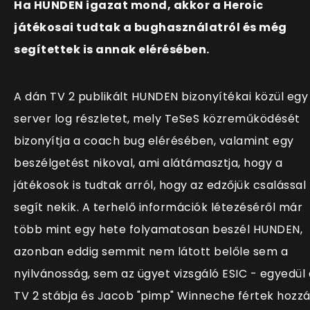
Ha HUNDEN igazat mond, akkor a Heroic
játékosai tudtak a bughasználatról és még
segítettek is annak elérésében.
A dán TV 2 publikált HUNDEN bizonyítékai közül egy
server log részletet, mely TeSeS közreműködését
bizonyítja a coach bug elérésében, valamint egy
beszélgetést nikoval, ami alátámasztja, hogy a
játékosok is tudtak arról, hogy az edzőjük csalással
segít nekik. A terhelő információk létezéséről már
több mint egy hete folyamatosan beszél HUNDEN,
azonban eddig semmit nem látott belőle sem a
nyilvánosság, sem az ügyet vizsgáló ESIC - egyedül 
TV 2 stábja és Jacob "pimp" Winneche fértek hozzá