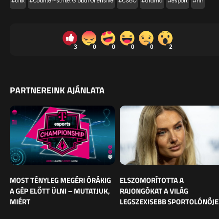
#cikk
#Counter-strike: Global Offensive
#CSGO
#dráma
#esport
#hír
3
0
0
0
0
2
PARTNEREINK AJÁNLATA
MOST TÉNYLEG MEGÉRI ÓRÁKIG
ELSZOMORÍTOTTA A
A GÉP ELŐTT ÜLNI – MUTATJUK,
RAJONGÓKAT A VILÁG
MIÉRT
LEGSZEXISEBB SPORTOLÓNŐJE