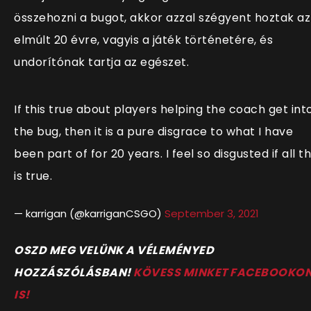
összehozni a bugot, akkor azzal szégyent hoztak az
elmúlt 20 évre, vagyis a játék történetére, és
undorítónak tartja az egészet.
If this true about players helping the coach get int
the bug, then it is a pure disgrace to what I have
been part of for 20 years. I feel so disgusted if all th
is true.
— karrigan (@karriganCSGO)
September 3, 2021
OSZD MEG VELÜNK A VÉLEMÉNYED
HOZZÁSZÓLÁSBAN!
KÖVESS MINKET FACEBOOKO
IS!