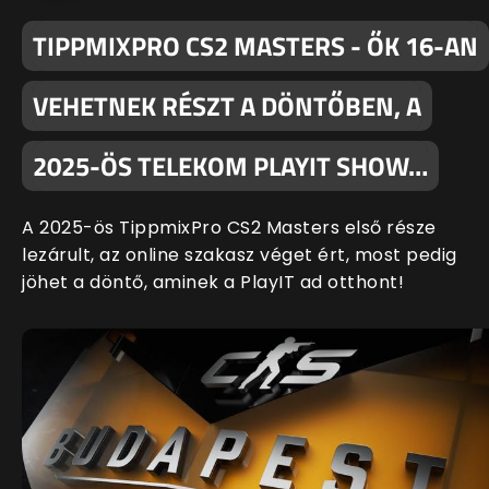
TIPPMIXPRO CS2 MASTERS - ŐK 16-AN
VEHETNEK RÉSZT A DÖNTŐBEN, A
2025-ÖS TELEKOM PLAYIT SHOW…
A 2025-ös TippmixPro CS2 Masters első része
lezárult, az online szakasz véget ért, most pedig
jöhet a döntő, aminek a PlayIT ad otthont!