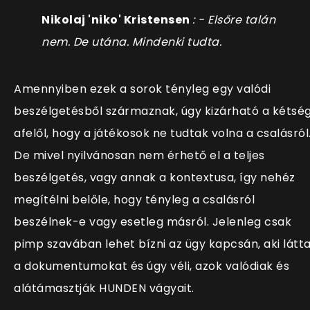
Nikolaj 'niko' Kristensen
: - Elsőre talán
nem. De utána. Mindenki tudta.
Amennyiben ezek a sorok tényleg egy valódi
beszélgetésből származnak, úgy kizárható a kétsé
afelől, hogy a játékosok ne tudtak volna a csalásról
De mivel nyilvánosan nem érhető el a teljes
beszélgetés, vagy annak a kontextusa, így nehéz
megítélni belőle, hogy tényleg a csalásról
beszélnek-e vagy esetleg másról. Jelenleg csak
pimp szavában lehet bízni az ügy kapcsán, aki látt
a dokumentumokat és úgy véli, azok valódiak és
alátámasztják HUNDEN vágyait.