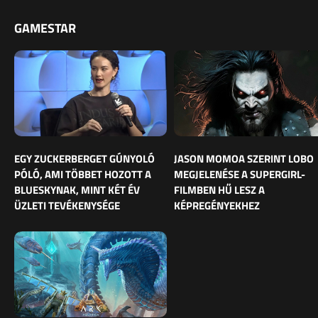
GAMESTAR
EGY ZUCKERBERGET GÚNYOLÓ
JASON MOMOA SZERINT LOBO
PÓLÓ, AMI TÖBBET HOZOTT A
MEGJELENÉSE A SUPERGIRL-
BLUESKYNAK, MINT KÉT ÉV
FILMBEN HŰ LESZ A
ÜZLETI TEVÉKENYSÉGE
KÉPREGÉNYEKHEZ