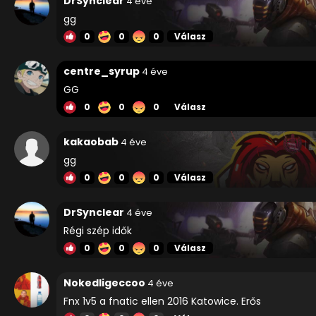
DrSynclear
4 éve
gg
0
0
0
Válasz
centre_syrup
4 éve
GG
0
0
0
Válasz
kakaobab
4 éve
gg
0
0
0
Válasz
DrSynclear
4 éve
Régi szép idők
0
0
0
Válasz
Nokedligeccoo
4 éve
Fnx 1v5 a fnatic ellen 2016 Katowice. Erős