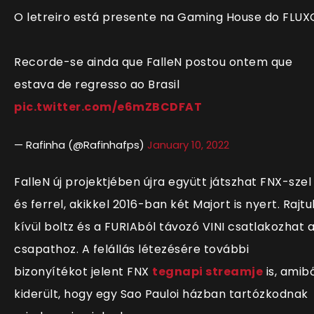
O letreiro está presente na Gaming House do FLUX
Recorde-se ainda que FalleN postou ontem que
estava de regresso ao Brasil
pic.twitter.com/e6mZBCDFAT
— Rafinha (@Rafinhafps)
January 10, 2022
FalleN új projektjében újra együtt játszhat FNX-szel
és ferrel, akikkel 2016-ban két Majort is nyert. Rajtu
kívül boltz és a FURIAból távozó VINI csatlakozhat 
csapathoz. A felállás létezésére további
bizonyítékot jelent FNX
tegnapi streamje
is, amib
kiderült, hogy egy Sao Pauloi házban tartózkodnak