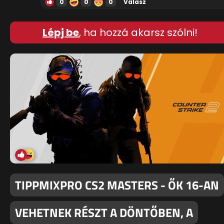
0
0
0
Válasz
Lépj be
, ha hozzá akarsz szólni!
TIPPMIXPRO CS2 MASTERS - ŐK 16-AN
VEHETNEK RÉSZT A DÖNTŐBEN, A