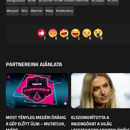
#átigazolás
#cikk
#Counter-strike: Global Offensive
#csapat
#CSGO
#esport
#hír
#karrier
#kép
#vélemény
7
0
0
1
0
0
PARTNEREINK AJÁNLATA
MOST TÉNYLEG MEGÉRI ÓRÁKIG
ELSZOMORÍTOTTA A
A GÉP ELŐTT ÜLNI – MUTATJUK,
RAJONGÓKAT A VILÁG