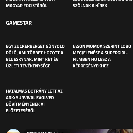
MAGYAR FOCISTÁRÓL
SZÓLNAK A HÍREK
GAMESTAR
EGY ZUCKERBERGET GÚNYOLÓ
JASON MOMOA SZERINT LOBO
PÓLÓ, AMI TÖBBET HOZOTT A
MEGJELENÉSE A SUPERGIRL-
BLUESKYNAK, MINT KÉT ÉV
FILMBEN HŰ LESZ A
ÜZLETI TEVÉKENYSÉGE
KÉPREGÉNYEKHEZ
HATALMAS BOTRÁNY LETT AZ
ARK: SURVIVAL EVOLVED
BŐVÍTMÉNYÉNEK AI
ELŐZETESÉBŐL