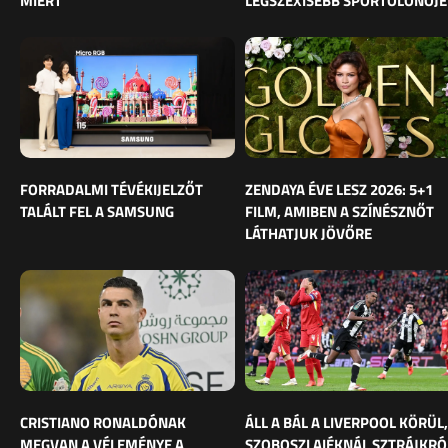
MIÉRT
LEGSZEXISEBB SPORTOLÓNŐJE
FORRADALMI TÉVÉKIJELZŐT
ZENDAYA ÉVE LESZ 2026: 5+1
TALÁLT FEL A SAMSUNG
FILM, AMIBEN A SZÍNÉSZNŐT
LÁTHATJUK JÖVŐRE
CRISTIANO RONALDÓNAK
ÁLL A BÁL A LIVERPOOL KÖRÜL,
MEGVAN A VÉLEMÉNYE A
SZOBOSZLAIÉKNÁL SZTRÁJKRÓ