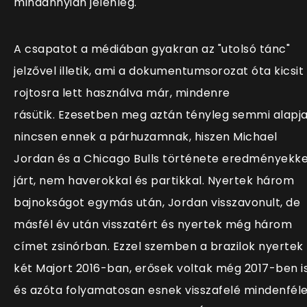
mindannyian jelenleg.
A csapatot a médiában gyakran az "utolsó tánc"
jelzővel illetik, ami a dokumentumsorozat óta kicsit
rojtosra lett használva már, mindenre
rásütik. Ezesetben meg aztán tényleg semmi alapj
nincsen ennek a párhuzamnak, hiszen Michael
Jordan és a Chicago Bulls története eredményekke
járt, nem haverokkal és partikkal. Nyertek három
bajnokságot egymás után, Jordan visszavonult, de
másfél év után visszatért és nyertek még három
címet zsinórban. Ezzel szemben a brazilok nyertek
két Majort 2016-ban, erősek voltak még 2017-ben is
és azóta folyamatosan esnek visszafelé mindenfél