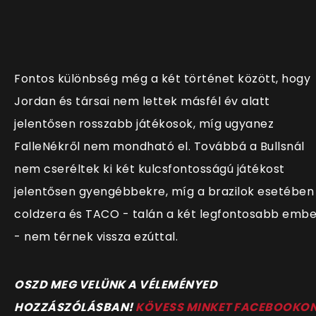
Fontos különbség még a két történet között, hogy
Jordan és társai nem lettek másfél év alatt
jelentősen rosszabb játékosok, míg ugyanez
FalleNékről nem mondható el. Továbbá a Bullsnál
nem cseréltek ki két kulcsfontosságú játékost
jelentősen gyengébbekre, míg a brazilok esetében
coldzera és TACO - talán a két legfontosabb embe
- nem térnek vissza ezúttal.
OSZD MEG VELÜNK A VÉLEMÉNYED
HOZZÁSZÓLÁSBAN!
KÖVESS MINKET FACEBOOKO