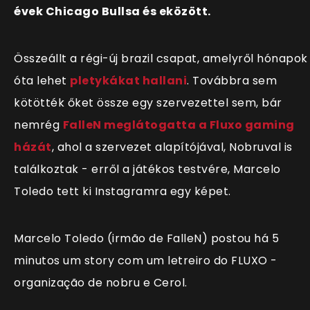
évek Chicago Bullsa és eközött.
Összeállt a régi-új brazil csapat, amelyről hónapok
óta lehet
pletykákat hallani
. Továbbra sem
kötötték őket össze egy szervezettel sem, bár
nemrég
FalleN meglátogatta a Fluxo gaming
házát
, ahol a szervezet alapítójával, Nobruval is
találkoztak - erről a játékos testvére, Marcelo
Toledo tett ki Instagramra egy képet.
Marcelo Toledo (irmão de FalleN) postou há 5
minutos um story com um letreiro do FLUXO -
organização de nobru e Cerol.