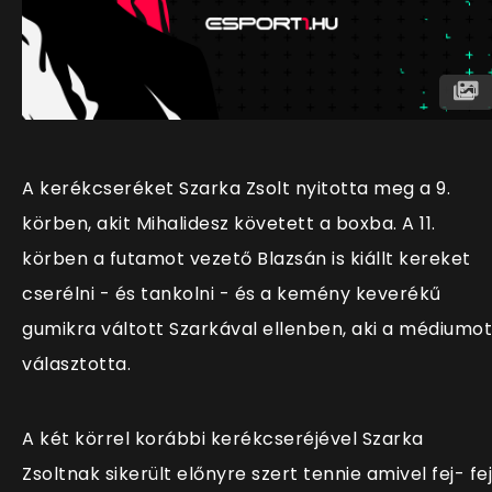
A kerékcseréket Szarka Zsolt nyitotta meg a 9.
körben, akit Mihalidesz követett a boxba. A 11.
körben a futamot vezető Blazsán is kiállt kereket
cserélni - és tankolni - és a kemény keverékű
gumikra váltott Szarkával ellenben, aki a médiumot
választotta.
A két körrel korábbi kerékcseréjével Szarka
Zsoltnak sikerült előnyre szert tennie amivel fej- fej