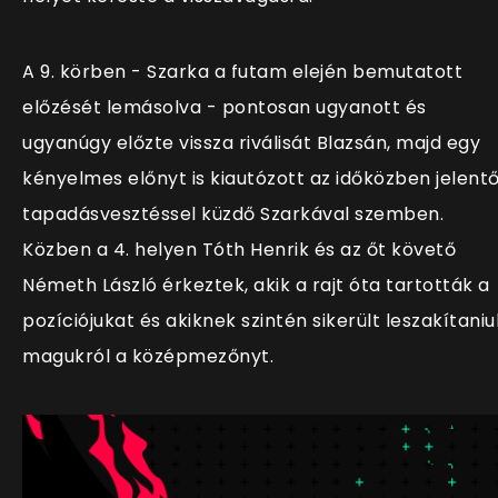
A 9. körben - Szarka a futam elején bemutatott
előzését lemásolva - pontosan ugyanott és
ugyanúgy előzte vissza riválisát Blazsán, majd egy
kényelmes előnyt is kiautózott az időközben jelent
tapadásvesztéssel küzdő Szarkával szemben.
Közben a 4. helyen Tóth Henrik és az őt követő
Németh László érkeztek, akik a rajt óta tartották a
pozíciójukat és akiknek szintén sikerült leszakítaniu
magukról a középmezőnyt.