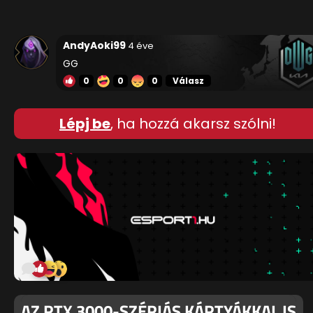
AndyAoki99
4 éve
GG
0
0
0
Válasz
Lépj be
, ha hozzá akarsz szólni!
AZ RTX 3000-SZÉRIÁS KÁRTYÁKKAL IS