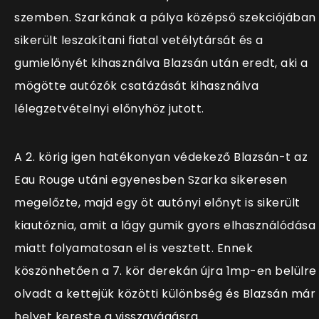
szemben. Szarkának a pálya középső szekciójában
sikerült leszakítani fiatal vetélytársát és a
gumielőnyét kihasználva Blazsán után eredt, aki a
mögötte autózók csatázását kihasználva
lélegzetvételnyi előnyhöz jutott.
A 2. körig igen hatékonyan védekező Blazsán-t az
Eau Rouge utáni egyenesben Szarka sikeresen
megelőzte, majd egy öt autónyi előnyt is sikerült
kiautóznia, amit a lágy gumik gyors elhasználódása
miatt folyamatosan el is vesztett. Ennek
köszönhetően a 7. kör derekán újra 1mp-en belülre
olvadt a kettejük közötti különbség és Blazsán már
helyet kereste a visszavágásra.