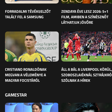
FORRADALMI TÉVÉKIJELZŐT
ZENDAYA ÉVE LESZ 2026: 5+1
TALÁLT FEL A SAMSUNG
FILM, AMIBEN A SZÍNÉSZNŐT
LÁTHATJUK JÖVŐRE
CRISTIANO RONALDÓNAK
ÁLL A BÁL A LIVERPOOL KÖRÜL,
MEGVAN A VÉLEMÉNYE A
SZOBOSZLAIÉKNÁL SZTRÁJKRÓ
MAGYAR FOCISTÁRÓL
SZÓLNAK A HÍREK
GAMESTAR