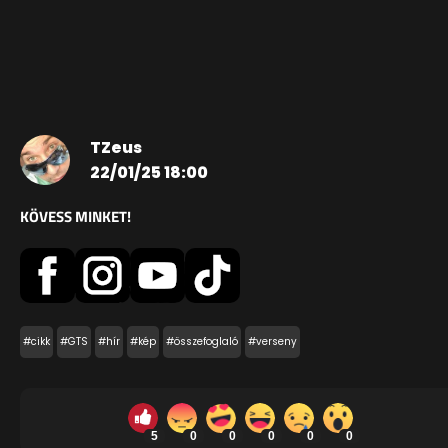
TZeus
22/01/25 18:00
KÖVESS MINKET!
#cikk
#GTS
#hír
#kép
#összefoglaló
#verseny
5
0
0
0
0
0