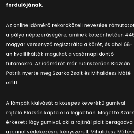
fordulójának.
Az online időmérő rekordközeli nevezése rámutato
a pálya népszerűségére, aminek köszönhetően 44
magyar versenyző regisztrálta a körét, és ahol 68-
an kvalifikálták magukat a vasárnapi döntő
futamokra. Az időmérőt már rutinszerűen Blazsán
Patrik nyerte meg Szarka Zsolt és Mihalidesz Máté
előtt.
A lámpák kialvását a közepes keverékű gumival
rajtoló Blazsán kapta el a legjobban. Mögötte Szar
érkezett lágy gumival, aki a rajtnál picit beragadva
azonnal védekezésre kényszerült Mihalidesz Mátév