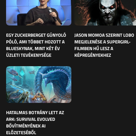
EGY ZUCKERBERGET GÚNYOLÓ
JASON MOMOA SZERINT LOBO
PÓLÓ, AMI TÖBBET HOZOTT A
MEGJELENÉSE A SUPERGIRL-
BLUESKYNAK, MINT KÉT ÉV
FILMBEN HŰ LESZ A
ÜZLETI TEVÉKENYSÉGE
KÉPREGÉNYEKHEZ
HATALMAS BOTRÁNY LETT AZ
ARK: SURVIVAL EVOLVED
BŐVÍTMÉNYÉNEK AI
ELŐZETESÉBŐL