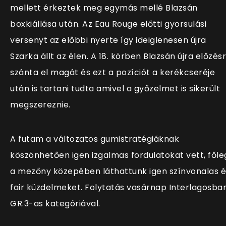
mellett érkeztek meg egymás mellé Blazsán
boxkiállása után. Az Eau Rouge előtti gyorsulási
versenyt az előbbi nyerte így ideiglenesen újra
Szarka állt az élen. A 18. körben Blazsán újra előzés
szánta el magát és ezt a pozíciót a kerékcseréje
után is tartani tudta amivel a győzelmet is sikerült
megszereznie.
A futam a változatos gumistratégiáknak
köszönhetően igen izgalmas fordulatokat vett, főle
a mezőny közepében láthattunk igen színvonalas é
fair küzdelmeket. Folytatás vasárnap Interlagosba
GR.3-as kategóriával.