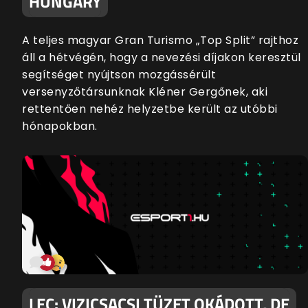
HUNGARY
A teljes magyar Gran Turismo „Top Split” rajthoz
áll a hétvégén, hogy a nevezési díjakon keresztül
segítséget nyújtson mozgássérült
versenyzőtársunknak Kléner Gergőnek, aki
rettentően nehéz helyzetbe került az utóbbi
hónapokban.
LEC: VIZICSACSI TÜZET OKÁDOTT, DE