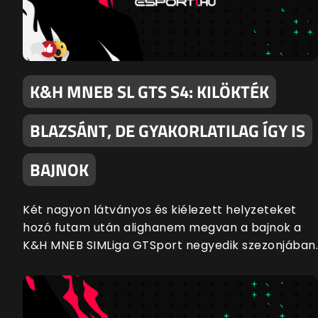
K&H MNEB SL GTS S4: KILÖKTÉK
BLAZSÁNT, DE GYAKORLATILAG ÍGY IS
BAJNOK
Két nagyon látványos és kiélezett helyzeteket
hozó futam után alighanem megvan a bajnok a
K&H MNEB SIMLiga GTSport negyedik szezonjában.