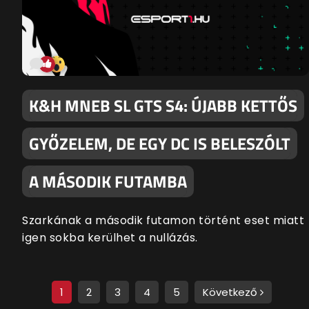
K&H MNEB SL GTS S4: ÚJABB KETTŐS
GYŐZELEM, DE EGY DC IS BELESZÓLT
A MÁSODIK FUTAMBA
Szarkának a második futamon történt eset miatt
igen sokba kerülhet a nullázás.
1
2
3
4
5
Következő