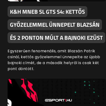
K&H MNEB SL GTS S4: KETTŐS
GYŐZELEMMEL ÜNNEPELT BLAZSÁN
ÉS 2 PONTON MÚLT A BAJNOKI EZÜST
Egyszerűen fenomenális, amit Blazsán Patrik
csinál, kettős győzelemmel ünnepelte az újabb
bajnoki címét, de a második helyről is csak két
pont döntött.