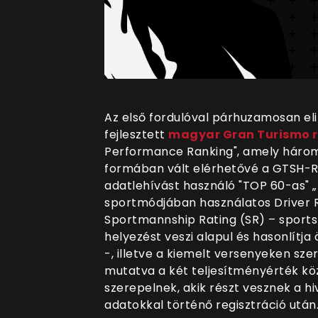
Az első fordulóval párhuzamosan eli
fejlesztett
magyar Gran Turismo r
Performance Ranking", amely három 
formában vált elérhetővé a GTSH-Ra
adatlehívást használó "TOP 60-as" „h
sportmódjában használatos Driver Ra
Sportmannship Rating (SR) – sports
helyezést veszi alapul és hasonlítj
-, illetve a kiemelt versenyeken sze
mutatva a két teljesítményérték köz
szerepelnek, akik részt vesznek a h
adatokkal történő regisztráció után