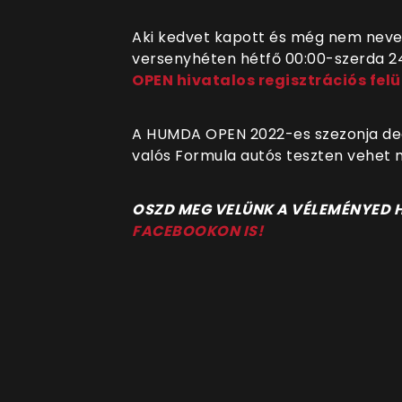
Aki kedvet kapott és még nem nevez
versenyhéten hétfő 00:00-szerda 24
OPEN hivatalos regisztrációs felü
A HUMDA OPEN 2022-es szezonja dece
valós Formula autós teszten vehet m
O
SZD MEG VELÜNK A VÉLEMÉNYED
FACEBOOKON IS!