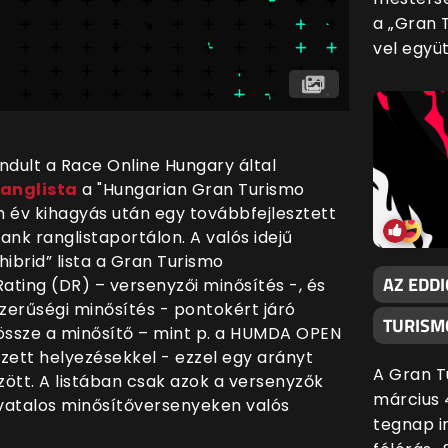
a „Gran 
vel együ
ndult a Race Online Hungary által
anglista
a "Hungarian Gran Turismo
év kihagyás után egy továbbfejlesztett
nk ranglistaportálon. A valós idejű
ibrid” lista a Gran Turismo
AZ EDD
ting (DR) – versenyzői minősítés -, és
zerűségi minősítés - pontokért járó
TURISMO
a össze a minősítő – mint p. a HUMDA OPEN
rzett helyezésekkel - ezzel egy arányt
A Gran T
ött. A listában csak azok a versenyzők
március 
ivatalos minősítőversenyeken valós
tegnap i
.