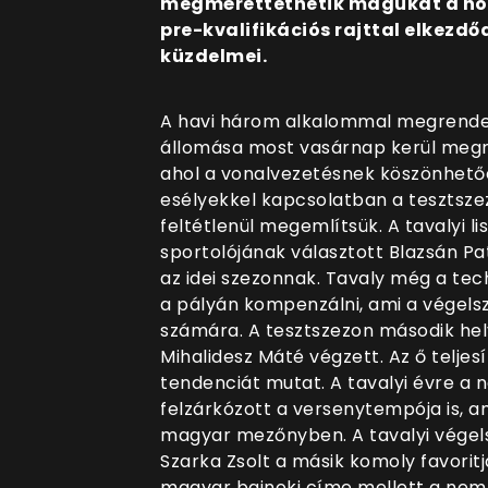
megmérettethetik magukat a hon
pre-kvalifikációs rajttal elkez
küzdelmei.
A havi három alkalommal megrendez
állomása most vasárnap kerül megr
ahol a vonalvezetésnek köszönhető
esélyekkel kapcsolatban a tesztszez
feltétlenül megemlítsük. A tavalyi l
sportolójának választott Blazsán Pat
az idei szezonnak. Tavaly még a tec
a pályán kompenzálni, ami a végels
számára. A tesztszezon második hel
Mihalidesz Máté végzett. Az ő telje
tendenciát mutat. A tavalyi évre 
felzárkózott a versenytempója is, a
magyar mezőnyben. A tavalyi vége
Szarka Zsolt a másik komoly favorit
magyar bajnoki címe mellett a nemz