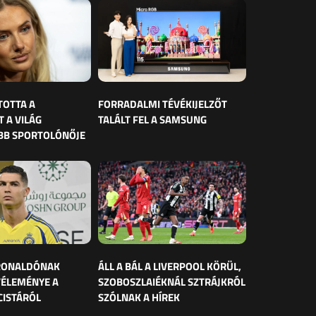
TOTTA A
FORRADALMI TÉVÉKIJELZŐT
 A VILÁG
TALÁLT FEL A SAMSUNG
BB SPORTOLÓNŐJE
 RONALDÓNAK
ÁLL A BÁL A LIVERPOOL KÖRÜL,
VÉLEMÉNYE A
SZOBOSZLAIÉKNÁL SZTRÁJKRÓL
CISTÁRÓL
SZÓLNAK A HÍREK