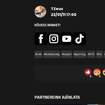
TZeus
22/01/11 17:00
KÖVESS MINKET!
#cikk
#érdekesség
#esport
#gaming
#GTS
#hír
5
0
PARTNEREINK AJÁNLATA