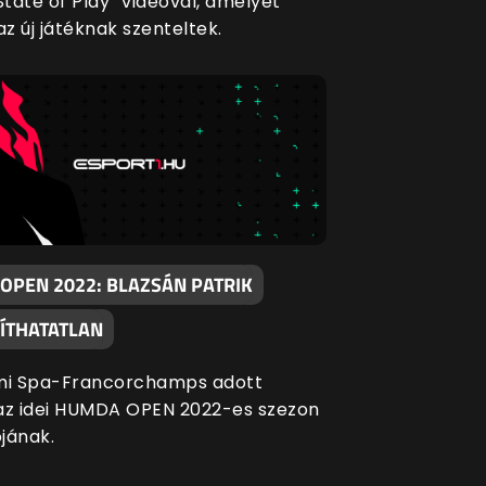
State of Play” videóval, amelyet
az új játéknak szenteltek.
OPEN 2022: BLAZSÁN PATRIK
ÍTHATATLAN
mi Spa-Francorchamps adott
az idei HUMDA OPEN 2022-es szezon
ójának.