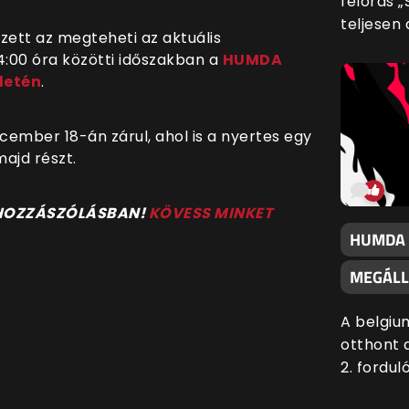
félórás „
teljesen 
ett az megteheti az aktuális
:00 óra közötti időszakban a
HUMDA
letén
.
mber 18-án zárul, ahol is a nyertes egy
ajd részt.
 HOZZÁSZÓLÁSBAN!
KÖVESS MINKET
HUMDA 
MEGÁLL
A belgiu
otthont 
2. fordul