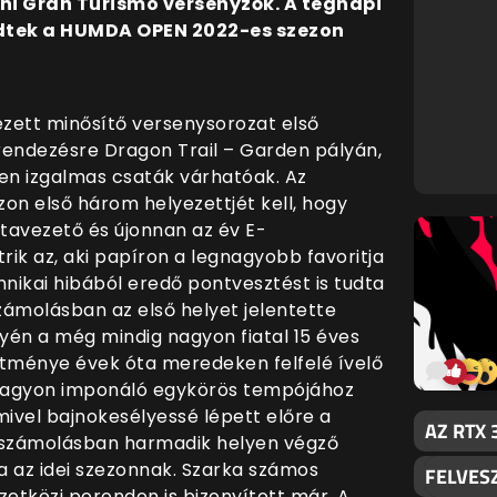
i Gran Turismo versenyzők. A tegnapi
dődtek a HUMDA OPEN 2022-es szezon
ett minősítő versenysorozat első
endezésre Dragon Trail – Garden pályán,
en izgalmas csaták várhatóak. Az
on első három helyezettjét kell, hogy
istavezető és újonnan az év E-
rik az, aki papíron a legnagyobb favoritja
hnikai hibából eredő pontvesztést is tudta
zámolásban az első helyet jelentette
yén a még mindig nagyon fiatal 15 éves
sítménye évek óta meredeken felfelé ívelő
a nagyon imponáló egykörös tempójához
mivel bajnokesélyessé lépett előre a
AZ RTX 
lszámolásban harmadik helyen végző
ja az idei szezonnak. Szarka számos
FELVESZ
etközi porondon is bizonyított már. A