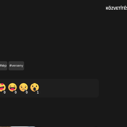
KÖZVETÍTÉ
#kép
#verseny
0
0
0
1