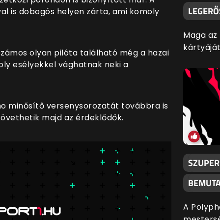
LEGERŐ
al is dobogós helyen zárta, ami komoly
Maga az I
kártyáját
számos olyan pilóta található még a hazai
ly esélyekkel vághatnak neki a
o minősítő versenysorozatát továbbra is
övethetik majd az érdeklődők.
SZUPERI
BEMUTA
A Polyph
mestersé