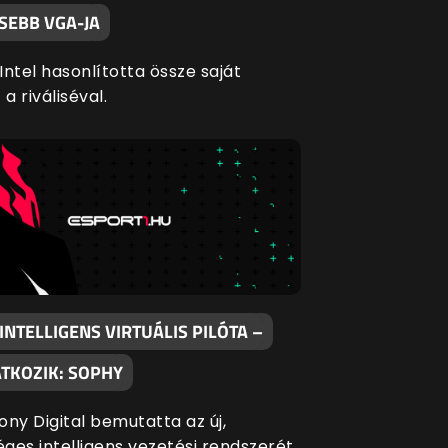
SEBB VGA-JA
ntel hasonlította össze saját
 a riváliséval.
NTELLIGENS VIRTUÁLIS PILÓTA –
TKOZIK: SOPHY
ony Digital bemutatta az új,
ges intelligens vezetési rendszerét,