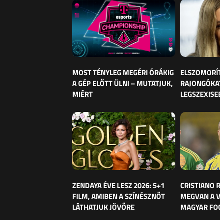
MOST TÉNYLEG MEGÉRI ÓRÁKIG
ELSZOMORÍ
A GÉP ELŐTT ÜLNI – MUTATJUK,
RAJONGÓKAT
MIÉRT
LEGSZEXISE
ZENDAYA ÉVE LESZ 2026: 5+1
CRISTIANO
FILM, AMIBEN A SZÍNÉSZNŐT
MEGVAN A 
LÁTHATJUK JÖVŐRE
MAGYAR FO