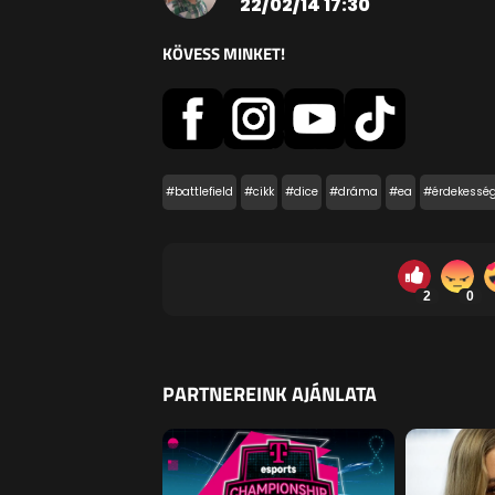
22/02/14 17:30
KÖVESS MINKET!
#battlefield
#cikk
#dice
#dráma
#ea
#érdekessé
2
0
PARTNEREINK AJÁNLATA