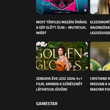
MOST TÉNYLEG MEGÉRI ÓRÁKIG
ELSZOMORÍ
A GÉP ELŐTT ÜLNI – MUTATJUK,
RAJONGÓKAT
MIÉRT
LEGSZEXISE
ZENDAYA ÉVE LESZ 2026: 5+1
CRISTIANO
FILM, AMIBEN A SZÍNÉSZNŐT
MEGVAN A 
LÁTHATJUK JÖVŐRE
MAGYAR FO
GAMESTAR