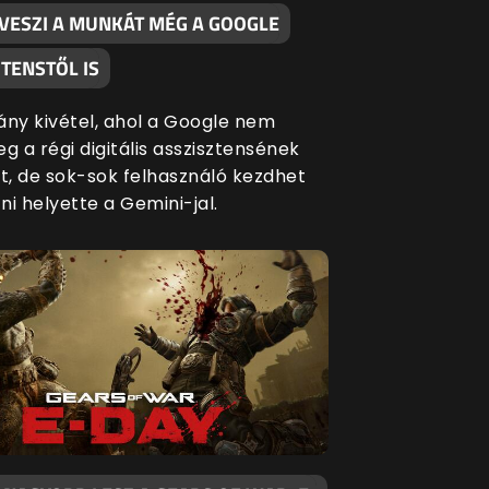
LVESZI A MUNKÁT MÉG A GOOGLE
TENSTŐL IS
ány kivétel, ahol a Google nem
g a régi digitális asszisztensének
át, de sok-sok felhasználó kezdhet
i helyette a Gemini-jal.