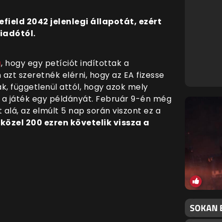
field 2042 jelenlegi állapotát, ezért
kiadótól.
a
, hogy egy petíciót indítottak a
 azt szeretnék elérni, hogy az EA fizesse
ak, függetlenül attól, hogy azok mely
a játék egy példányát. Február 9-én még
t alá, az elmúlt 5 nap során viszont ez a
özel 200 ezren követelik vissza a
SOKAN 