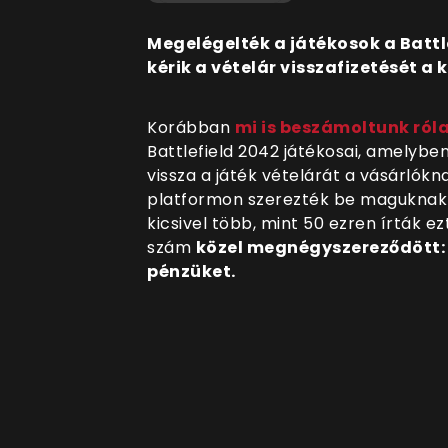
Megelégelték a játékosok a Battle
kérik a vételár visszafizetését a 
Korábban
mi is beszámoltunk ról
Battlefield 2042 játékosai, amelyben
vissza a játék vételárát a vásárlókn
platformon szerezték be maguknak 
kicsivel több, mint 50 ezren írták ez
szám
közel megnégyszereződött: k
pénzüket.