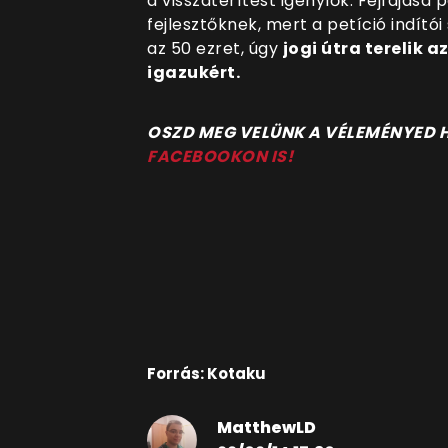
a visszatérítést igénylők. Fejfájása 
fejlesztőknek, mert a petíció indító
az 50 ezret, úgy
jogi útra terelik 
igazukért.
O
SZD MEG VELÜNK A VÉLEMÉNYED
FACEBOOKON IS!
Forrás: Kotaku
MatthewLD