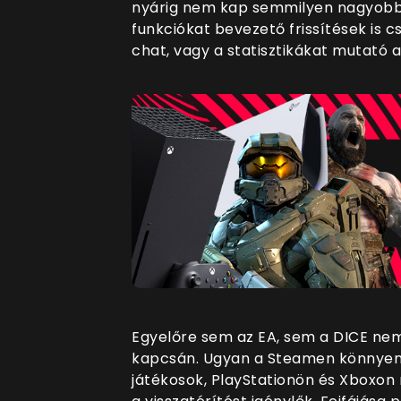
nyárig nem kap semmilyen nagyobb új
funkciókat bevezető frissítések is c
chat, vagy a statisztikákat mutató a
Egyelőre sem az EA, sem a DICE nem 
kapcsán. Ugyan a Steamen könnyen
játékosok, PlayStationön és Xboxon