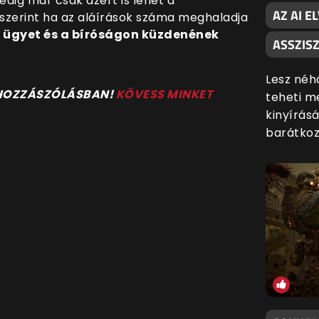
pedig már csak azért is lehet a
AZ AI E
i szerint ha az aláírások száma meghaladja
az ügyet és a bíróságon küzdenének
ASSZISZ
Lesz néh
 HOZZÁSZÓLÁSBAN!
KÖVESS MINKET
teheti me
kinyírás
barátkozn