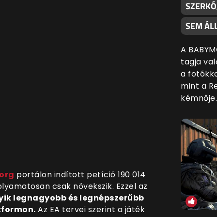
SZERKÓ
SEM ÁLL
A BABYM
tagja val
a fotókk
mint a Re
kémnője.
org
portálon indított petíció 190 014
folyamatosan csak növekszik. Ezzel az
yik legnagyobb és legnépszerűbb
atformon.
Az EA tervei szerint a játék