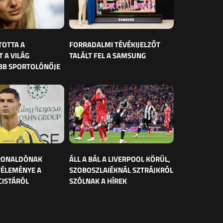
TOTTA A
FORRADALMI TÉVÉKIJELZŐT
 A VILÁG
TALÁLT FEL A SAMSUNG
BB SPORTOLÓNŐJE
 RONALDÓNAK
ÁLL A BÁL A LIVERPOOL KÖRÜL,
VÉLEMÉNYE A
SZOBOSZLAIÉKNÁL SZTRÁJKRÓL
CISTÁRÓL
SZÓLNAK A HÍREK