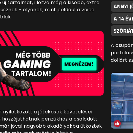
 tartalmat, illetve még a kisebb, extra
ANNYI J
súsznak - olyanok, mint például a voice
blak.
A 14 ÉV
SZÓRJÁ
A csupán
portoláss
dollárt s
nyilatkozott a játékosok követelései
 hozzájuthatnak pénzükhöz a csalódott
 már jóval nagyobb akadályokba ütköztek