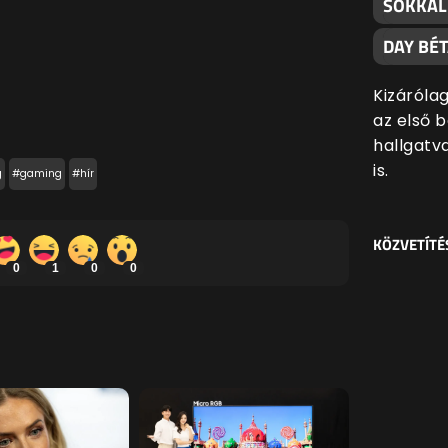
SOKKAL
DAY BÉ
Kizáróla
az első 
hallgatv
is.
g
#gaming
#hír
KÖZVETÍTÉ
0
1
0
0