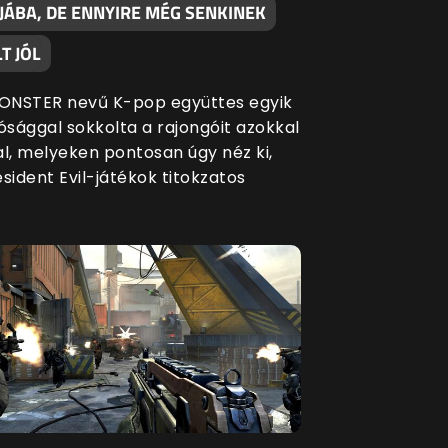
JÁBA, DE ENNYIRE MÉG SENKINEK
T JÓL
ONSTER nevű K-pop együttes egyik
ósággal sokkolta a rajongóit azokkal
al, melyeken pontosan úgy néz ki,
sident Evil-játékok titokzatos