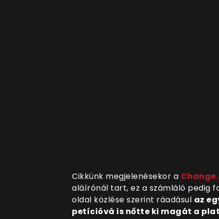
Cikkünk megjelenésekor a
Change.
aláírónál tart, ez a számláló pedig 
oldal közlése szerint ráadásul
az eg
petícióvá is nőtte ki magát a pl