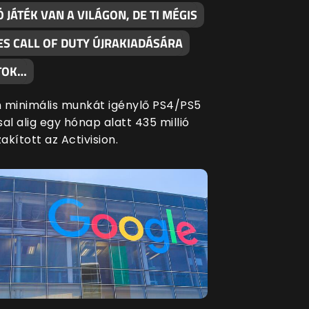
Ó JÁTÉK VAN A VILÁGON, DE TI MÉGIS
ES CALL OF DUTY ÚJRAKIADÁSÁRA
TOK…
 minimális munkát igénylő PS4/PS5
al alig egy hónap alatt 435 millió
zakított az Activision.