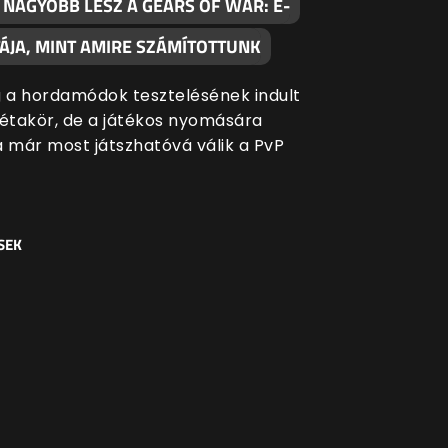
 NAGYOBB LESZ A GEARS OF WAR: E-
TÁJA, MINT AMIRE SZÁMÍTOTTUNK
g a hordamódok tesztelésének indult
bétakör, de a játékos nyomására
a már most játszhatóvá válik a PvP
SEK