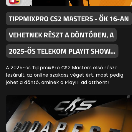
TIPPMIXPRO CS2 MASTERS - ŐK 16-AN
VEHETNEK RÉSZT A DÖNTŐBEN, A
2025-ÖS TELEKOM PLAYIT SHOW…
A 2025-ös TippmixPro CS2 Masters első része
lezárult, az online szakasz véget ért, most pedig
jöhet a döntő, aminek a PlayIT ad otthont!