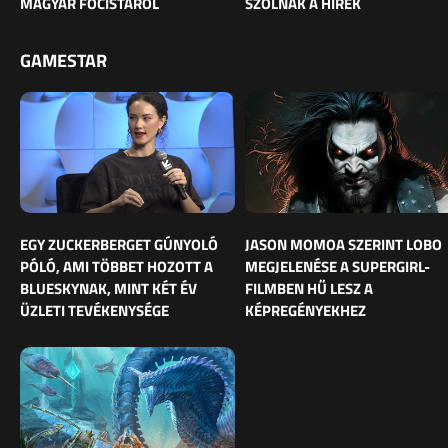
MAGYAR FOCISTÁRÓL
SZÓLNAK A HÍREK
GAMESTAR
EGY ZUCKERBERGET GÚNYOLÓ
JASON MOMOA SZERINT LOBO
PÓLÓ, AMI TÖBBET HOZOTT A
MEGJELENÉSE A SUPERGIRL-
BLUESKYNAK, MINT KÉT ÉV
FILMBEN HŰ LESZ A
ÜZLETI TEVÉKENYSÉGE
KÉPREGÉNYEKHEZ