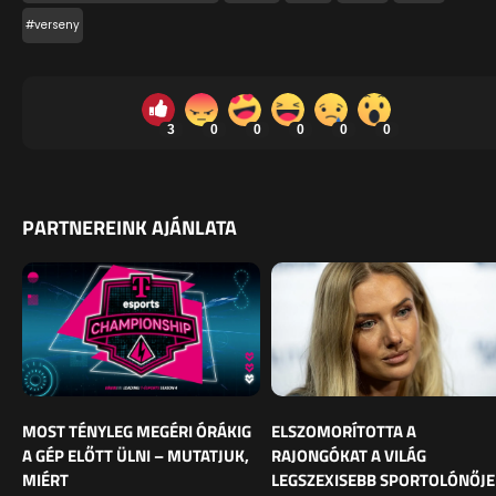
#verseny
3
0
0
0
0
0
PARTNEREINK AJÁNLATA
MOST TÉNYLEG MEGÉRI ÓRÁKIG
ELSZOMORÍTOTTA A
A GÉP ELŐTT ÜLNI – MUTATJUK,
RAJONGÓKAT A VILÁG
MIÉRT
LEGSZEXISEBB SPORTOLÓNŐJE