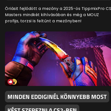
Óriásit fejlődött a mezőny a 2025-ös TippmixPro C
Masters mindkét kihívásában és még a MOUZ
profija, torzsi is feltűnt a mezőnyben!
MINDEN EDDIGINÉL KÖNNYEBB MOST
KÉST SZEREZNI A CS2-BEN