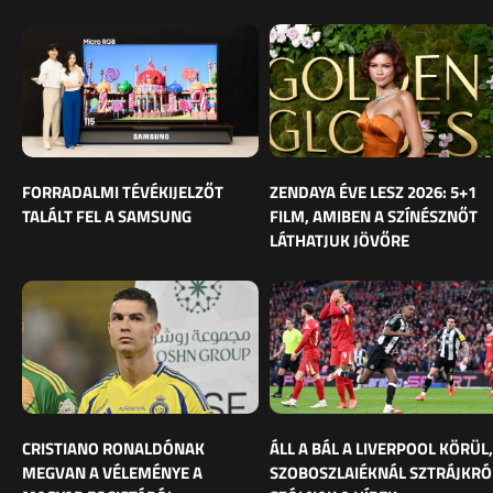
FORRADALMI TÉVÉKIJELZŐT
ZENDAYA ÉVE LESZ 2026: 5+1
TALÁLT FEL A SAMSUNG
FILM, AMIBEN A SZÍNÉSZNŐT
LÁTHATJUK JÖVŐRE
CRISTIANO RONALDÓNAK
ÁLL A BÁL A LIVERPOOL KÖRÜL,
MEGVAN A VÉLEMÉNYE A
SZOBOSZLAIÉKNÁL SZTRÁJKRÓ