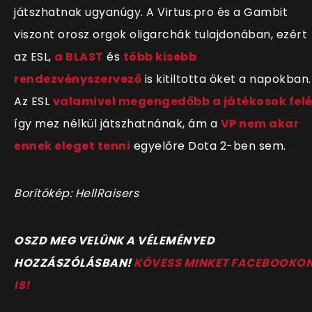
játszhatnak ugyanúgy. A Virtus.pro és a Gambit
viszont orosz orgok oligarchák tulajdonában, ezért
az ESL,
a BLAST
és
több kisebb
rendezvényszervező
is kitiltotta őket a napokban.
Az ESL
valamivel megengedőbb a játékosok fel
így mez nélkül játszhatnának, ám a
VP nem akar
ennek eleget tenni
egyelőre Dota 2-ben sem.
Borítókép: HellRaisers
OSZD MEG VELÜNK A VÉLEMÉNYED
HOZZÁSZÓLÁSBAN!
KÖVESS MINKET FACEBOOKO
IS!