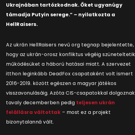
Ukrajnában tartózkodnak. Őket ugyanúgy
támadja Putyin serege.” – nyilatkozta a
HellRaisers.
Az ukrán HellRaisers nevű org tegnap bejelentette,
hogy az ukrán-orosz konfliktus végéig szünetelteti
működésüket a háború hatásai miatt. A szervezet
itthon leginkább DeadFox csapataként volt ismert
2016-2019. között egészen a magyar játékos
visszavonulásáig. Azóta CIS-csapatokkal dolgoznak
tavaly decemberben pedig
teljesen ukrán
felállásra váltottak
– most ez a projekt
bizonytalanná vált.