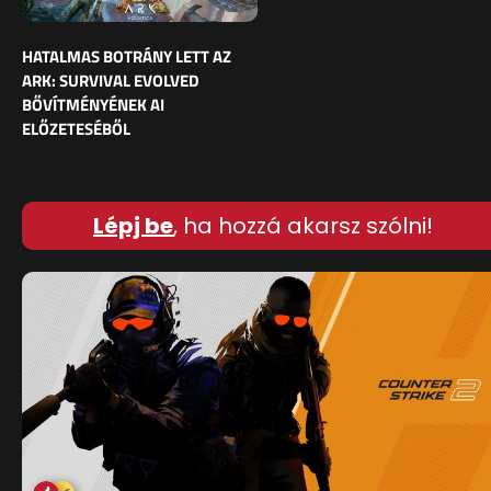
HATALMAS BOTRÁNY LETT AZ
ARK: SURVIVAL EVOLVED
BŐVÍTMÉNYÉNEK AI
ELŐZETESÉBŐL
Lépj be
, ha hozzá akarsz szólni!