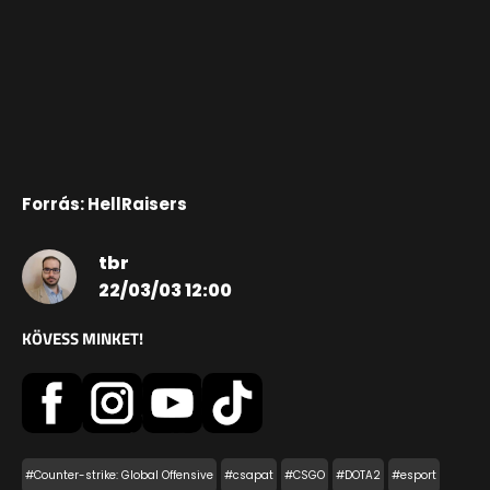
Forrás: HellRaisers
tbr
22/03/03 12:00
KÖVESS MINKET!
#Counter-strike: Global Offensive
#csapat
#CSGO
#DOTA2
#esport