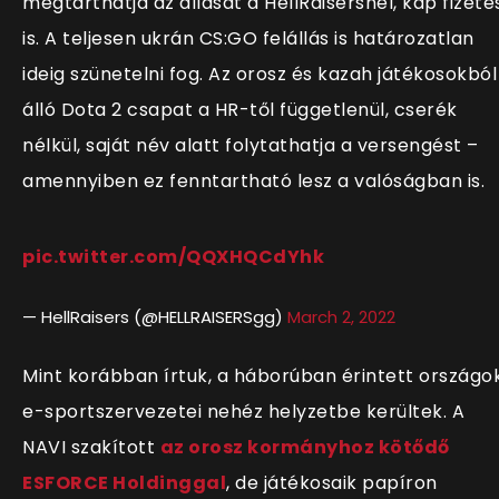
megtarthatja az állását a HellRaisersnél, kap fizeté
is. A teljesen ukrán CS:GO felállás is határozatlan
ideig szünetelni fog. Az orosz és kazah játékosokból
álló Dota 2 csapat a HR-től függetlenül, cserék
nélkül, saját név alatt folytathatja a versengést –
amennyiben ez fenntartható lesz a valóságban is.
pic.twitter.com/QQXHQCdYhk
— HellRaisers (@HELLRAISERSgg)
March 2, 2022
Mint korábban írtuk, a háborúban érintett országo
e-sportszervezetei nehéz helyzetbe kerültek. A
NAVI szakított
az orosz kormányhoz kötődő
ESFORCE Holdinggal
, de játékosaik papíron