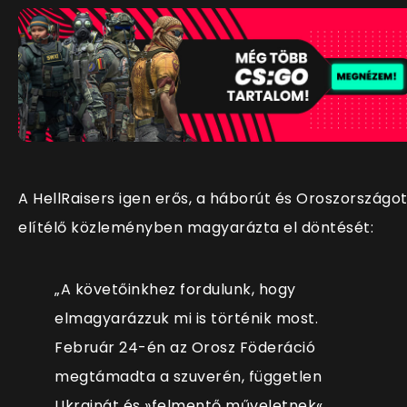
A HellRaisers igen erős, a háborút és Oroszországo
elítélő közleményben magyarázta el döntését:
„A követőinkhez fordulunk, hogy
elmagyarázzuk mi is történik most.
Február 24-én az Orosz Föderáció
megtámadta a szuverén, független
Ukrajnát és
»felmentő műveletnek«