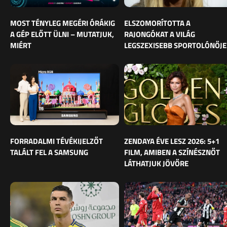
MOST TÉNYLEG MEGÉRI ÓRÁKIG
ELSZOMORÍTOTTA A
A GÉP ELŐTT ÜLNI – MUTATJUK,
RAJONGÓKAT A VILÁG
MIÉRT
LEGSZEXISEBB SPORTOLÓNŐJE
FORRADALMI TÉVÉKIJELZŐT
ZENDAYA ÉVE LESZ 2026: 5+1
TALÁLT FEL A SAMSUNG
FILM, AMIBEN A SZÍNÉSZNŐT
LÁTHATJUK JÖVŐRE