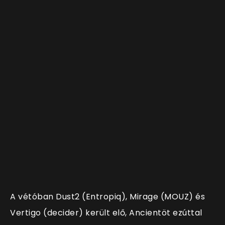
A vétóban Dust2 (Entropiq), Mirage (MOUZ) és
Vertigo (decider) került elő, Ancientöt ezúttal