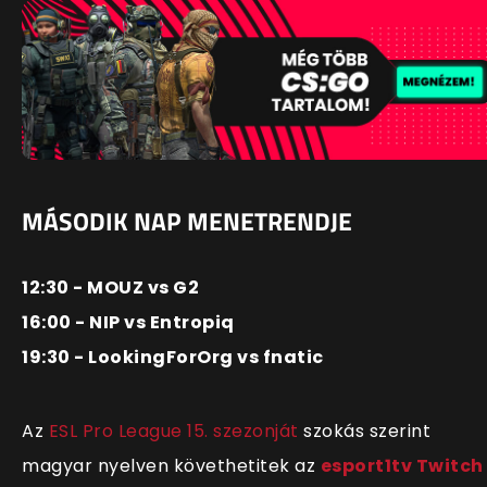
MÁSODIK NAP MENETRENDJE
12:30 - MOUZ vs G2
16:00 - NIP vs Entropiq
19:30 - LookingForOrg vs fnatic
Az
ESL Pro League 15. szezonját
szokás szerint
magyar nyelven követhetitek az
esport1tv Twitch