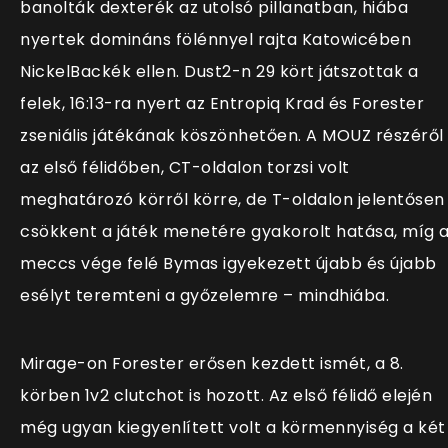
banolták dexterék az utolsó pillanatban, hiába
nyertek domináns fölénnyel rajta Katowicében
NickelBackék ellen. Dust2-n 29 kört játszottak a
felek, 16:13-ra nyert az Entropiq Krad és Forester
zseniális játékának köszönhetően. A MOUZ részéről
az első félidőben, CT-oldalon torzsi volt
meghatározó körről körre, de T-oldalon jelentősen
csökkent a játék menetére gyakorolt hatása, míg 
meccs vége felé Bymas igyekezett újabb és újabb
esélyt teremteni a győzelemre – mindhiába.
Mirage-on Forester erősen kezdett ismét, a 8.
körben 1v2 clutchot is hozott. Az első félidő elején
még ugyan kiegyenlített volt a körmennyiség a két