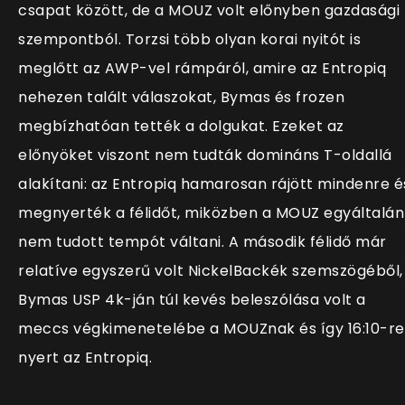
csapat között, de a MOUZ volt előnyben gazdasági
szempontból. Torzsi több olyan korai nyitót is
meglőtt az AWP-vel rámpáról, amire az Entropiq
nehezen talált válaszokat, Bymas és frozen
megbízhatóan tették a dolgukat. Ezeket az
előnyöket viszont nem tudták domináns T-oldallá
alakítani: az Entropiq hamarosan rájött mindenre é
megnyerték a félidőt, miközben a MOUZ egyáltalán
nem tudott tempót váltani. A második félidő már
relatíve egyszerű volt NickelBackék szemszögéből,
Bymas USP 4k-ján túl kevés beleszólása volt a
meccs végkimenetelébe a MOUZnak és így 16:10-re
nyert az Entropiq.