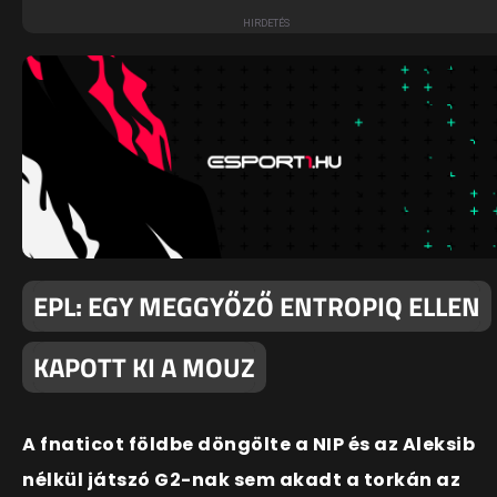
EPL: EGY MEGGYŐZŐ ENTROPIQ ELLEN
KAPOTT KI A MOUZ
A fnaticot földbe döngölte a NIP és az Aleksib
nélkül játszó G2-nak sem akadt a torkán az