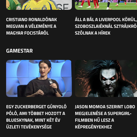
CRISTIANO RONALDÓNAK
ÁLL A BÁL A LIVERPOOL KÖRÜL,
MEGVAN A VÉLEMÉNYE A
SZOBOSZLAIÉKNÁL SZTRÁJKRÓ
MAGYAR FOCISTÁRÓL
SZÓLNAK A HÍREK
GAMESTAR
EGY ZUCKERBERGET GÚNYOLÓ
JASON MOMOA SZERINT LOBO
PÓLÓ, AMI TÖBBET HOZOTT A
MEGJELENÉSE A SUPERGIRL-
BLUESKYNAK, MINT KÉT ÉV
FILMBEN HŰ LESZ A
ÜZLETI TEVÉKENYSÉGE
KÉPREGÉNYEKHEZ