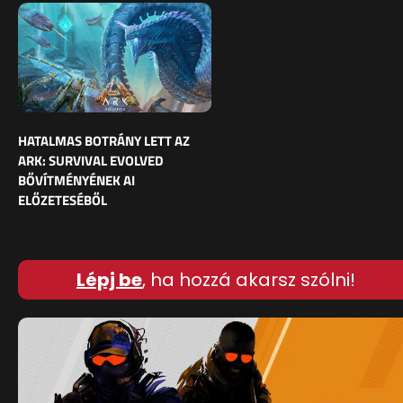
HATALMAS BOTRÁNY LETT AZ
ARK: SURVIVAL EVOLVED
BŐVÍTMÉNYÉNEK AI
ELŐZETESÉBŐL
Lépj be
, ha hozzá akarsz szólni!