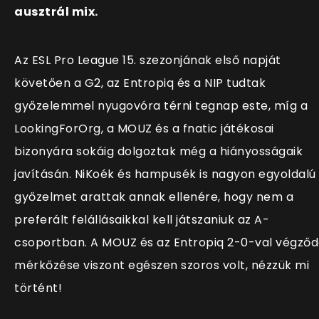
ausztrál mix.
Az ESL Pro League 15. szezonjának első napját
követően a G2, az Entropiq és a NIP tudtak
győzelemmel nyugovóra térni tegnap este, míg a
LookingForOrg, a MOUZ és a fnatic játékosai
bizonyára sokáig dolgoztak még a hiányosságaik
javításán. NiKoék és hampusék is nagyon egyoldalú
győzelmet arattak annak ellenére, hogy nem a
preferált felállásaikkal kell játszaniuk az A-
csoportban. A MOUZ és az Entropiq 2-0-val végző
mérkőzése viszont egészen szoros volt, nézzük mi
történt!