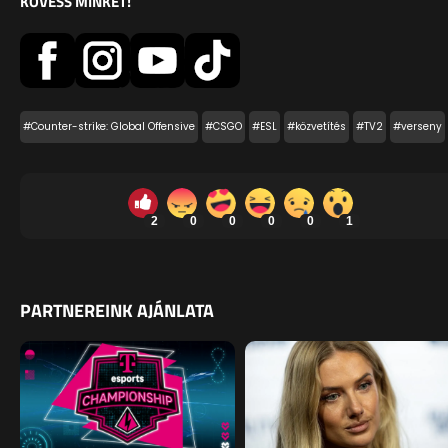
KÖVESS MINKET!
#Counter-strike: Global Offensive
#CSGO
#ESL
#közvetítés
#TV2
#verseny
2
0
0
0
0
1
PARTNEREINK AJÁNLATA