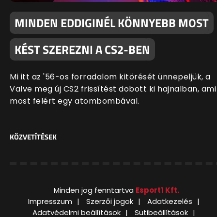
MINDEN EDDIGINÉL KÖNNYEBB MOST
KÉST SZEREZNI A CS2-BEN
Mi itt az '56-os forradalom kitörését ünnepeljük, a
Valve meg új CS2 frissítést dobott ki hajnalban, ami
most felért egy atombombával.
KÖZVETÍTÉSEK
Minden jog fenntartva
Esport1 Kft.
Impresszum
Szerzői jogok
Adatkezelés
Adatvédelmi beállítások
Sütibeállítások