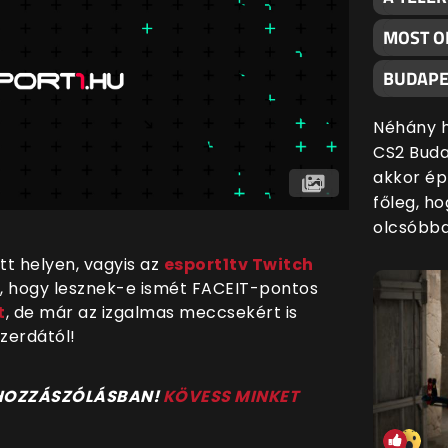
MOST O
BUDAPE
Néhány h
CS2 Buda
akkor ép
főleg, h
olcsóbba
tt helyen, vagyis az
esport1tv Twitch
i, hogy lesznek-e ismét FACEIT-pontos
t
, de már az izgalmas meccsekért is
zerdától!
 HOZZÁSZÓLÁSBAN!
KÖVESS MINKET