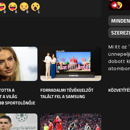
0
0
0
1
MINDEN
SZEREZN
Mi itt az
ünnepeljü
dobott k
atombom
TOTTA A
FORRADALMI TÉVÉKIJELZŐT
KÖZVETÍTÉ
 A VILÁG
TALÁLT FEL A SAMSUNG
BB SPORTOLÓNŐJE