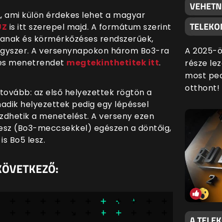
VEHETN
L, ami külön érdekes lehet a magyar
TELEKO
UZ
is itt szerepel majd. A formátum szerint
tanak és körmérkőzéses rendszerűek,
A 2025-ö
 egyszer. A versenynapokon három Bo3-ra
ljes menetrendet
megtekinthetitek itt
.
része lez
most ped
otthont!
tovább: az első helyezettek rögtön a
dik helyezettek pedig egy lépéssel
ezdhetik a menetelést. A verseny ezen
lesz (Bo3-meccsekkel) egészen a döntőig,
is Bo5 lesz.
KÖVETKEZŐ:
A TELE