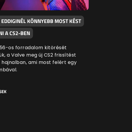
 EDDIGINÉL KÖNNYEBB MOST KÉST
I A CS2-BEN
 '56-os forradalom kitörését
k, a Valve meg új CS2 frissítést
i hajnalban, ami most felért egy
bával.
SEK