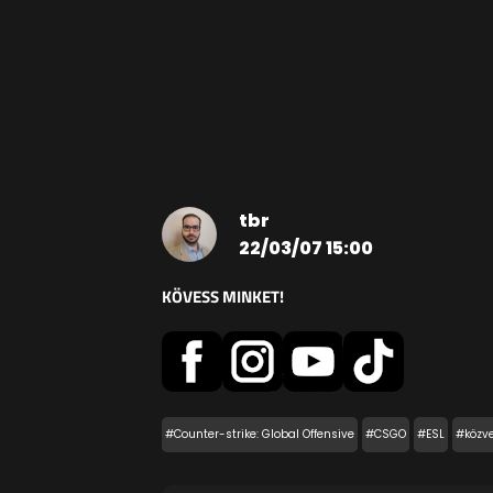
tbr
22/03/07 15:00
KÖVESS MINKET!
#Counter-strike: Global Offensive
#CSGO
#ESL
#közve