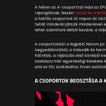
A héten az A-csoporttal indul az EP
rajongóknak, hiszen
torzsi és a MO
a hatfős csoportok öt napon át tar
tehát mindenki játszik mindenkivel
lehet számítani déltől kezdve, a te
A csoportokból a legjobb három jut 
negyeddöntőből, a második és harma
hátrébb, a rájátszás első köréből k
szakasza már egyenesági kieséses 
ami az ESL szokásához híven ezúttal 
A CSOPORTOK BEOSZTÁSA A 