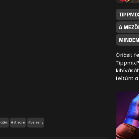
TIPPMI
A MEZŐ
MINDENK
Óriásit 
TippmixP
kihívásáb
feltűnt 
títés
#stream
#verseny