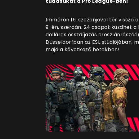
tudásukat a Pro League-ben!
Immáron 15. szezonjával tér vissza 
9-én, szerdán. 24 csapat küzdhet a 
dolláros összdíjazás oroszlánrészé
Düsseldorfban az ESL stúdiójában, m
majd a következő hetekben!