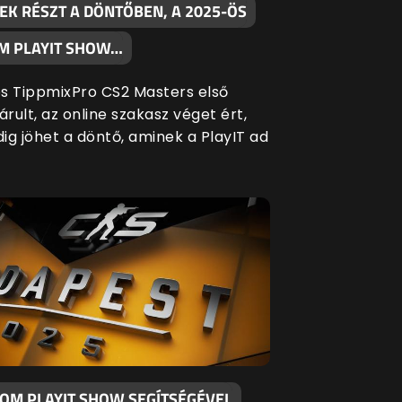
EK RÉSZT A DÖNTŐBEN, A 2025-ÖS
M PLAYIT SHOW…
s TippmixPro CS2 Masters első
árult, az online szakasz véget ért,
ig jöhet a döntő, aminek a PlayIT ad
KOM PLAYIT SHOW SEGÍTSÉGÉVEL