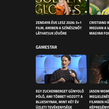
ZENDAYA ÉVE LESZ 2026: 5+1
CRISTIANO
FILM, AMIBEN A SZÍNÉSZNŐT
MEGVAN A 
LÁTHATJUK JÖVŐRE
MAGYAR FO
GAMESTAR
EGY ZUCKERBERGET GÚNYOLÓ
JASON MOM
PÓLÓ, AMI TÖBBET HOZOTT A
MEGJELENÉS
BLUESKYNAK, MINT KÉT ÉV
FILMBEN HŰ
ÜZLETI TEVÉKENYSÉGE
KÉPREGÉNY