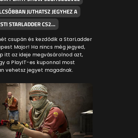
LCSÓBBAN JUTHATSZ JEGYHEZ A
STI STARLADDER CS2…
ét csupán és kezdődik a StarLadder
pest Major! Ha nincs még jegyed,
p itt az ideje megvásárolnod azt,
ogy a PlayIT-es kuponnal most
n vehetsz jegyet magadnak.