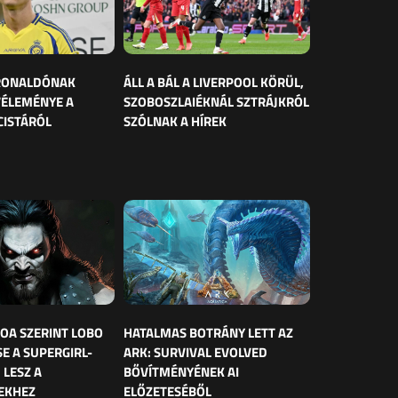
 RONALDÓNAK
ÁLL A BÁL A LIVERPOOL KÖRÜL,
VÉLEMÉNYE A
SZOBOSZLAIÉKNÁL SZTRÁJKRÓL
CISTÁRÓL
SZÓLNAK A HÍREK
OA SZERINT LOBO
HATALMAS BOTRÁNY LETT AZ
E A SUPERGIRL-
ARK: SURVIVAL EVOLVED
 LESZ A
BŐVÍTMÉNYÉNEK AI
EKHEZ
ELŐZETESÉBŐL