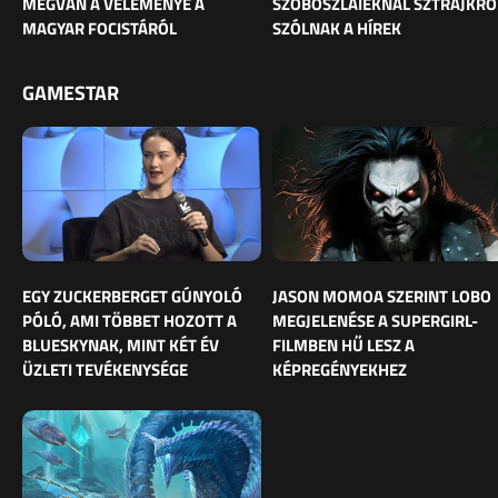
MEGVAN A VÉLEMÉNYE A
SZOBOSZLAIÉKNÁL SZTRÁJKRÓ
MAGYAR FOCISTÁRÓL
SZÓLNAK A HÍREK
GAMESTAR
EGY ZUCKERBERGET GÚNYOLÓ
JASON MOMOA SZERINT LOBO
PÓLÓ, AMI TÖBBET HOZOTT A
MEGJELENÉSE A SUPERGIRL-
BLUESKYNAK, MINT KÉT ÉV
FILMBEN HŰ LESZ A
ÜZLETI TEVÉKENYSÉGE
KÉPREGÉNYEKHEZ