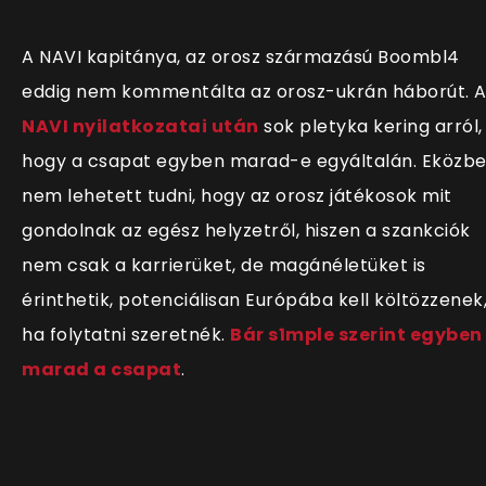
A NAVI kapitánya, az orosz származású Boombl4
eddig nem kommentálta az orosz-ukrán háborút. 
NAVI nyilatkozatai után
sok pletyka kering arról,
hogy a csapat egyben marad-e egyáltalán. Eközb
nem lehetett tudni, hogy az orosz játékosok mit
gondolnak az egész helyzetről, hiszen a szankciók
nem csak a karrierüket, de magánéletüket is
érinthetik, potenciálisan Európába kell költözzenek
ha folytatni szeretnék.
Bár s1mple szerint egyben
marad a csapat
.