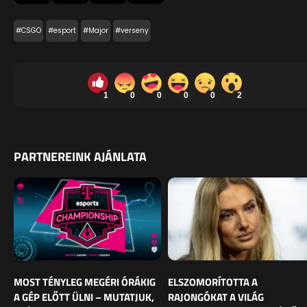
#CSGO
#esport
#Major
#verseny
1
0
0
0
0
2
PARTNEREINK AJÁNLATA
MOST TÉNYLEG MEGÉRI ÓRÁKIG
ELSZOMORÍTOTTA A
A GÉP ELŐTT ÜLNI – MUTATJUK,
RAJONGÓKAT A VILÁG