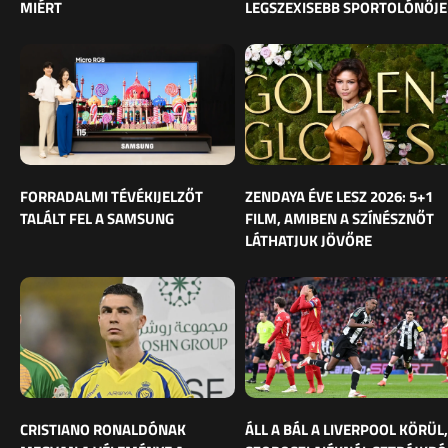
MIÉRT
LEGSZEXISEBB SPORTOLÓNŐJE
FORRADALMI TÉVÉKIJELZŐT
ZENDAYA ÉVE LESZ 2026: 5+1
TALÁLT FEL A SAMSUNG
FILM, AMIBEN A SZÍNÉSZNŐT
LÁTHATJUK JÖVŐRE
CRISTIANO RONALDÓNAK
ÁLL A BÁL A LIVERPOOL KÖRÜL,