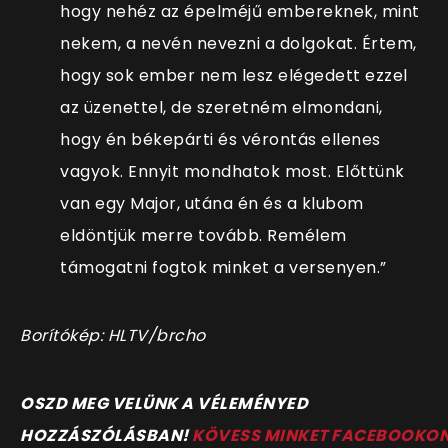
hogy nehéz az épelméjű embereknek, mint
nekem, a nevén nevezni a dolgokat. Értem,
hogy sok ember nem lesz elégedett ezzel
az üzenettel, de szeretném elmondani,
hogy én békepárti és vérontás ellenes
vagyok. Ennyit mondhatok most. Előttünk
van egy Major, utána én és a klubom
eldöntjük merre tovább. Remélem
támogatni fogtok minket a versenyen.”
Borítókép: HLTV/brcho
O
SZD MEG VELÜNK A VÉLEMÉNYED
HOZZÁSZÓLÁSBAN!
KÖVESS MINKET FACEBOOKO