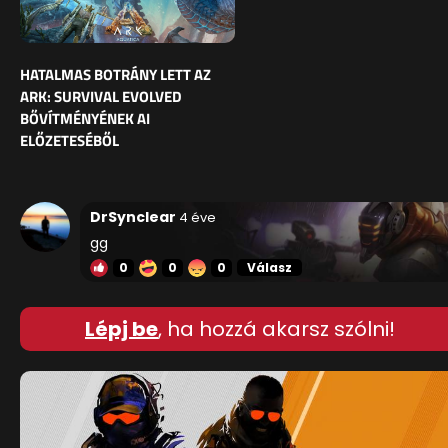
HATALMAS BOTRÁNY LETT AZ
ARK: SURVIVAL EVOLVED
BŐVÍTMÉNYÉNEK AI
ELŐZETESÉBŐL
DrSynclear
4 éve
gg
0
0
0
Válasz
Lépj be
, ha hozzá akarsz szólni!