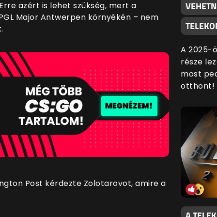
VEHETN
 Erre azért is lehet szükség, mert a
a PGL Major Antwerpen környékén – nem
TELEKO
.
A 2025-ö
része lez
most ped
otthont!
gton Post kérdezte Zolotarovot, amire a
A TELE