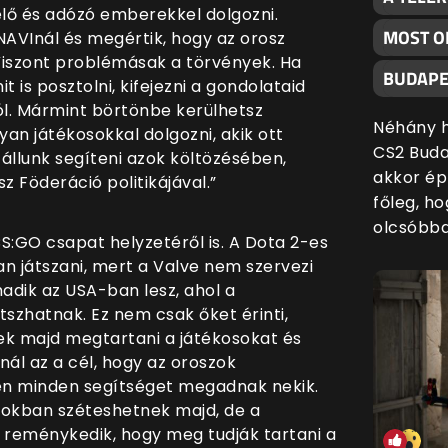
ő és adózó emberekkel dolgozni.
MOST O
NAVInál és megértik, hogy az orosz
Viszont problémásak a törvények. Ha
BUDAPE
 is posztolni, kifejezni a gondolataid
ól. Mármint börtönbe kerülhetsz
Néhány h
an játékosokkal dolgozni, akik ott
CS2 Buda
 állunk segíteni azok költözésében,
akkor ép
 Föderáció politikájával.”
főleg, h
olcsóbba
CS:GO csapat helyzetéről is. A Dota 2-es
n játszani, mert a Valve nem szervezi
adik az USA-ban lesz, ahol a
szhatnak. Ez nem csak őket érinti,
ek majd megtartani a játékosokat és
nál az a cél, hogy az oroszok
en minden segítséget megadnak nekik.
kokban széteshetnek majd, de a
reménykedik, hogy meg tudják tartani a