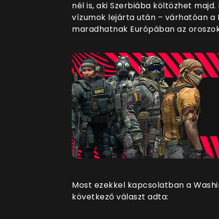
nél is, aki Szerbiába költözhet majd.
vízumok lejárta után – várhatóan 
maradhatnak Európában az oroszok
Most ezekkel kapcsolatban a Washin
következő választ adta: