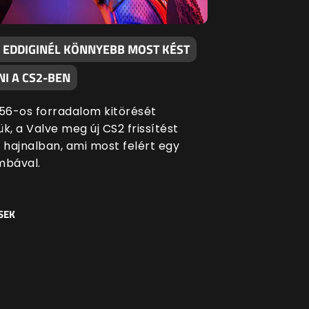
 EDDIGINÉL KÖNNYEBB MOST KÉST
I A CS2-BEN
 '56-os forradalom kitörését
k, a Valve meg új CS2 frissítést
i hajnalban, ami most felért egy
bával.
SEK