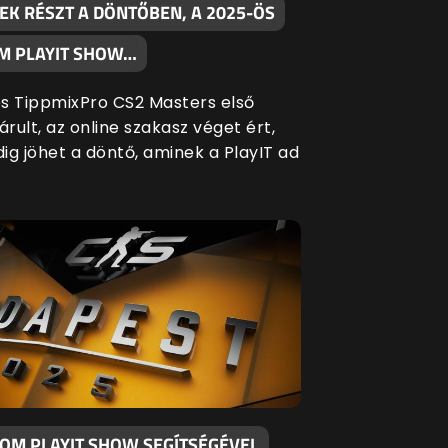
EK RÉSZT A DÖNTŐBEN, A 2025-ÖS
M PLAYIT SHOW…
s TippmixPro CS2 Masters első
árult, az online szakasz véget ért,
ig jöhet a döntő, aminek a PlayIT ad
KOM PLAYIT SHOW SEGÍTSÉGÉVEL