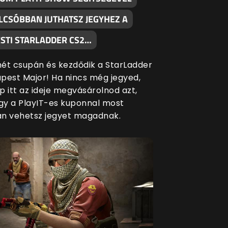
LCSÓBBAN JUTHATSZ JEGYHEZ A
STI STARLADDER CS2…
ét csupán és kezdődik a StarLadder
pest Major! Ha nincs még jegyed,
p itt az ideje megvásárolnod azt,
ogy a PlayIT-es kuponnal most
n vehetsz jegyet magadnak.