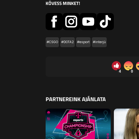
KÖVESS MINKET!
#CSGO
#DOTA2
#esport
#interjú
4
0
PARTNEREINK AJÁNLATA