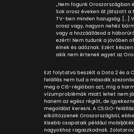
„Nem fogunk Oroszországban él
Sok orosz éveken át játszott a 
TV-ben minden hazugság. [...] 
orosz vagy, nagyon nehéz bármit
vagy a hozzáállásod a háborúr
ezért! Nem tudunk a jövőben oly
élnek és adóznak. Ezért készen
akik nem értenek egyet az Orosz
Ezt folytatva beszélt a Dota 2 és a 
felállás nem tud a második szezonba
meg a CIS-régióban azt, míg a harm
vízumproblémák miatt lehet nem ját
hanem az egész régiót, de igyekezn
megoldást keresni. A CS:GO-felállás
elköltözzenek Oroszországból, ebb
Kisebb csapataik például mobiljáté
nagyokhoz ragaszkodnak. Zolotarov 