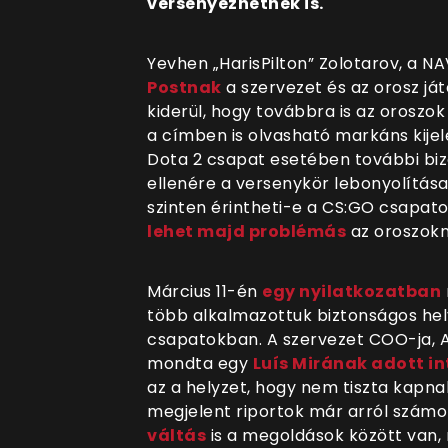
versenyezhetnek is.
Yevhen „HarisPilton” Zolotarov, a NA
Postnak
a szervezet és az orosz ját
kiderül, hogy továbbra is az oroszo
a címben is olvasható markáns kijel
Dota 2 csapat esetében további biz
ellenére a versenykör lebonyolítása
szinten érintheti-e a CS:GO csapatot
lehet majd problémás
az oroszokn
Március 11-én
egy nyilatkozatban
több alkalmazottuk biztonságos hely
csapatokban. A szervezet COO-ja,
mondta egy
Luís Mirának adott i
az a helyzet, hogy nem tiszta kapna
megjelent riportok már arról számo
váltás
is a megoldások között van,