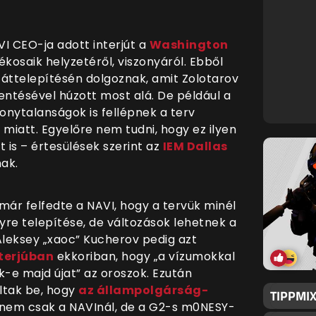
VI CEO-ja adott interjút a
Washington
ékosaik helyzetéről, viszonyáról. Ebből
k áttelepítésén dolgoznak, amit Zolotarov
entésével húzott most alá. De például a
onytalanságok is fellépnek a terv
 miatt. Egyelőre nem tudni, hogy ez ilyen
 is – értesülések szerint az
IEM Dallas
ak.
már felfedte a NAVI, hogy a tervük minél
re telepítése, de változások lehetnek a
Aleksey „xaoc” Kucherov
pedig azt
nterjúban
ekkoriban, hogy „a
vízumokkal
k-e majd újat
” az oroszok. Ezután
ltak be, hogy
az állampolgárság-
TIPPMIX
 nem csak a NAVInál, de a G2-s m0NESY-