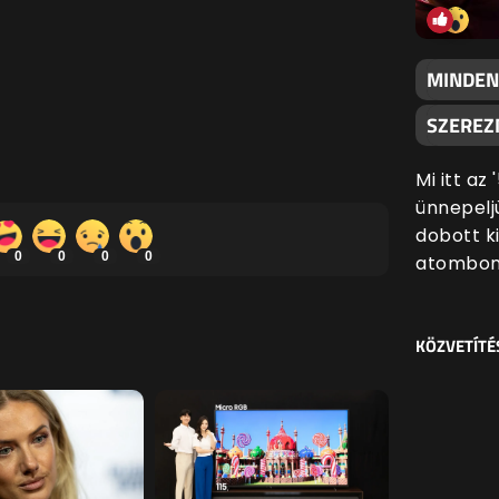
MINDEN
SZEREZN
Mi itt az
ünnepeljü
dobott k
0
0
0
0
atombom
KÖZVETÍTÉ