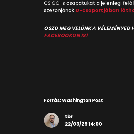
CS:GO-s csapatukat a jelenlegi felá
szezonjának
D-csoportjában látha
OSZD MEG VELÜNK A VÉLEMÉNYED
FACEBOOKON IS!
Forrás: Washington Post
tbr
22/03/29 14:00