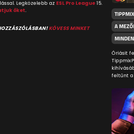
llással. Legközelebb az
ESL Pro League
15.
tjuk őket
.
TIPPMI
A MEZŐ
 HOZZÁSZÓLÁSBAN!
KÖVESS MINKET
MINDENK
Óriásit 
TippmixP
kihívásáb
feltűnt 