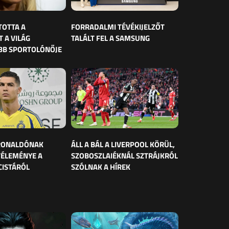
TOTTA A
FORRADALMI TÉVÉKIJELZŐT
 A VILÁG
TALÁLT FEL A SAMSUNG
BB SPORTOLÓNŐJE
 RONALDÓNAK
ÁLL A BÁL A LIVERPOOL KÖRÜL,
VÉLEMÉNYE A
SZOBOSZLAIÉKNÁL SZTRÁJKRÓL
CISTÁRÓL
SZÓLNAK A HÍREK