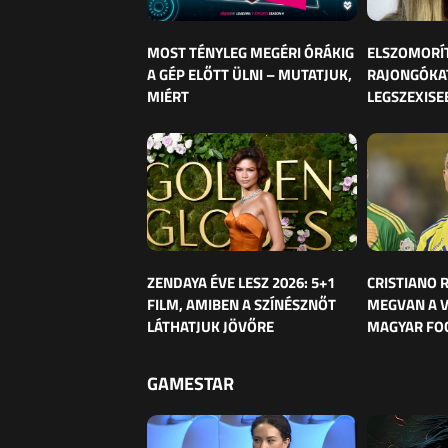
MOST TÉNYLEG MEGÉRI ÓRÁKIG
ELSZOMORÍ
A GÉP ELŐTT ÜLNI – MUTATJUK,
RAJONGÓKAT
MIÉRT
LEGSZEXISE
ZENDAYA ÉVE LESZ 2026: 5+1
CRISTIANO
FILM, AMIBEN A SZÍNÉSZNŐT
MEGVAN A 
LÁTHATJUK JÖVŐRE
MAGYAR FO
GAMESTAR