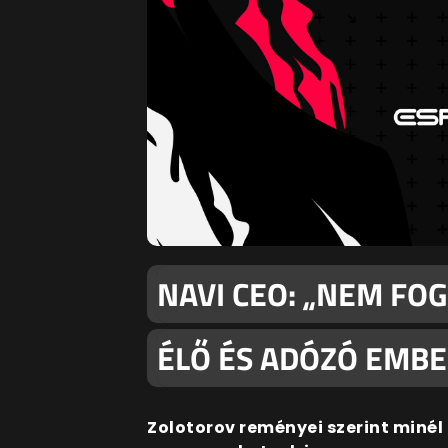
NAVI CEO: „NEM F
ÉLŐ ÉS ADÓZÓ EMB
Zolotorov reményei szerint miné