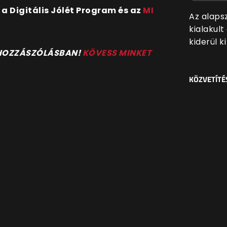
 Digitális Jólét Program és az
MI
Az alaps
kialakul
kiderül k
 HOZZÁSZÓLÁSBAN!
KÖVESS MINKET
KÖZVETÍTÉ