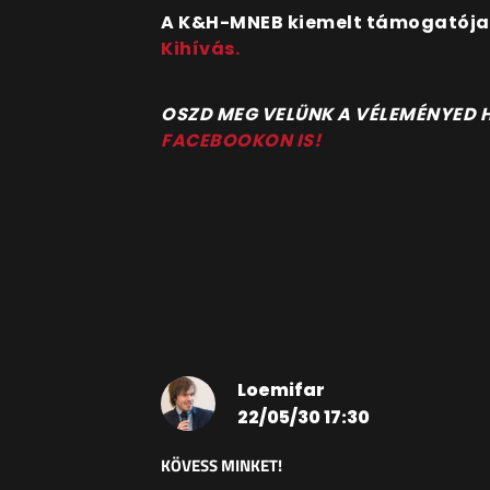
A K&H-MNEB kiemelt támogatója a
Kihívás.
OSZD MEG VELÜNK A VÉLEMÉNYED
FACEBOOKON IS!
Loemifar
22/05/30 17:30
KÖVESS MINKET!