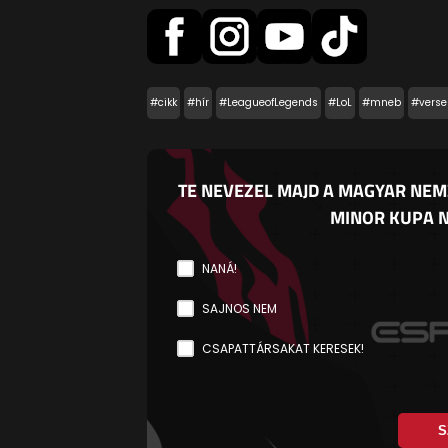
#cikk
#hír
#LeagueofLegends
#LoL
#mneb
#verse
TE NEVEZEL MAJD A MAGYAR NEM
MINOR KUPA N
NANÁ!
SAJNOS NEM
CSAPATTÁRSAKAT KERESEK!
S