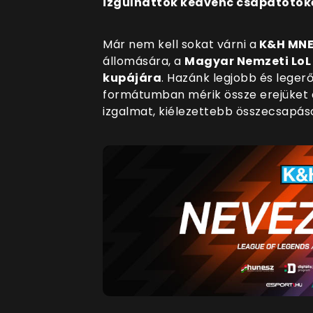
izgulhattok kedvenc csapatotoké
Már nem kell sokat várni a
K&H MNE
állomására, a
Magyar Nemzeti LoL
kupájára
. Hazánk legjobb és leger
formátumban mérik össze erejüket 
izgalmat, kiélezettebb összecsapá