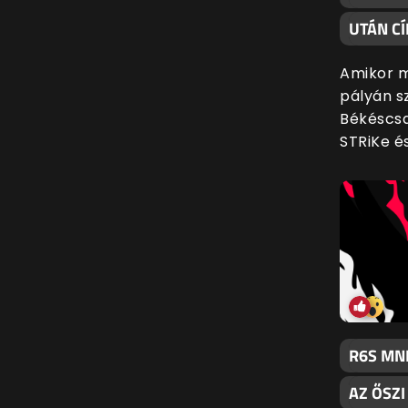
UTÁN CÍ
Amikor m
pályán s
Békéscsa
STRiKe é
R6S MN
AZ ŐSZ