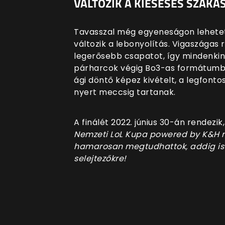
VÁLTOZIK A KIESÉSES SZAK
Tavasszal még egyeneságon lehetet
változik a lebonyolítás. Vigaszágas
legerősebb csapatot, így mindenkine
párharcok végig Bo3-as formátumban 
ági döntő képez kivételt, a legfon
nyert meccsig tartanak.
A finálét 2022. június 30-án rendezik,
Nemzeti LoL Kupa powered by K&H ny
hamarosan megtudhattok, addig is t
selejtezőkre!