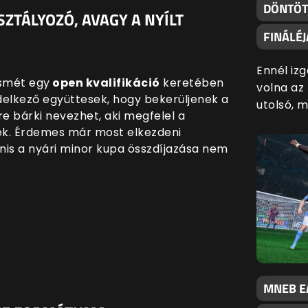
DÖNTÖT
SZTÁLYOZÓ, AVAGY A NYÍLT
FINÁLÉ
Ennél iz
smét egy
open kvalifikáció
keretében
volna az
delkező együttesek, hogy bekerüljenek a
utolsó, 
kre bárki nevezhet, aki megfelel a
nek. Érdemes már most elkezdeni
anis a nyári minor kupa összdíjazása nem
MNEB EA