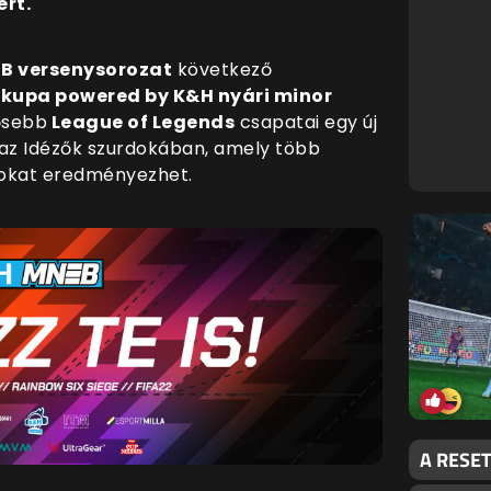
rt.
B versenysorozat
következő
 kupa powered by K&H nyári minor
ősebb
League of Legends
csapatai egy új
az Idézők szurdokában, amely több
sokat eredményezhet.
A RESE