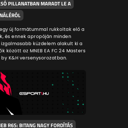
LSÓ PILLANATBAN MARADT LE A
INÁLÉRÓL
egy új formátummal rukkoltak elő a
k, és ennek apropóján minden
l izgalmasabb küzdelem alakult ki a
ők között az MNEB EA FC 24 Masters
 by K&H versenysorozatban.
EB R6S: BITANG NAGY FORDÍTÁS