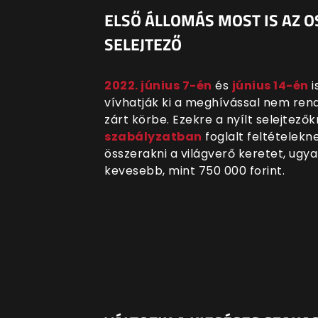
ELSŐ ÁLLOMÁS MOST IS AZ O
SELEJTEZŐ
2022. június 7-én
és
június 14-én
i
vívhatják ki a meghívással nem ren
zárt körbe. Ezekre a nyílt selejtező
szabályzatban
foglalt feltételek
összerakni a világverő keretet, ugy
kevesebb, mint 750 000 forint.