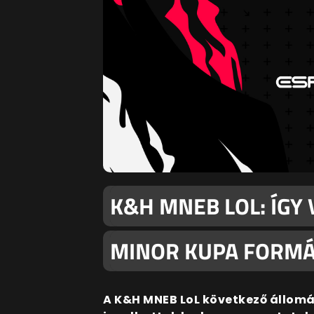
K&H MNEB LOL: ÍGY 
MINOR KUPA FORM
A K&H MNEB LoL következő állo