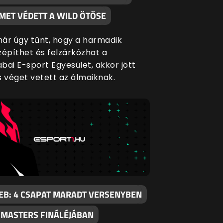
MET VÉDETT A WILD ÖTÖSE
ár úgy tűnt, hogy a harmadik
zépíthet és felzárkózhat a
bai E-sport Egyesület, akkor jött
s véget vetett az álmaiknak.
EB: 4 CSAPAT MARADT VERSENYBEN
I MASTERS FINÁLÉJÁBAN