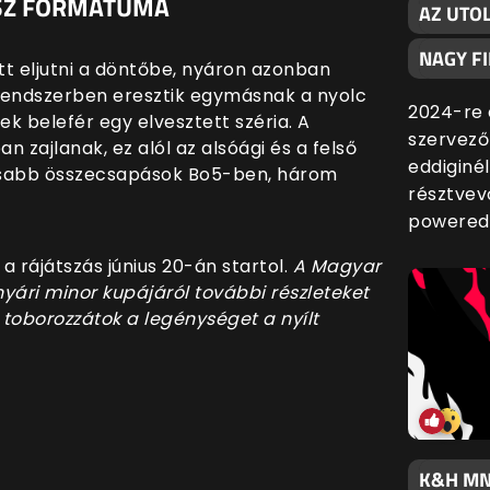
ASZ FORMÁTUMA
AZ UTO
NAGY F
t eljutni a döntőbe, nyáron azonban
 rendszerben eresztik egymásnak a nyolc
2024-re 
k belefér egy elvesztett széria. A
szervező
zajlanak, ez alól az alsóági és a felső
eddiginé
tosabb összecsapások Bo5-ben, három
résztvev
powered
 a rájátszás június 20-án startol.
A Magyar
ári minor kupájáról további részleteket
oborozzátok a legénységet a nyílt
K&H MN