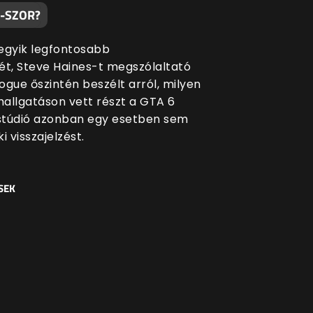
0-SZOR?
egyik legfontosabb
ét, Steve Haines-t megszólaltató
ogue őszintén beszélt arról, milyen
allgatáson vett részt a GTA 6
 stúdió azonban egy esetben sem
i visszajelzést.
SEK