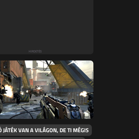
Ó JÁTÉK VAN A VILÁGON, DE TI MÉGIS