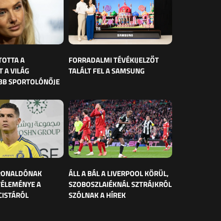
TOTTA A
FORRADALMI TÉVÉKIJELZŐT
 A VILÁG
TALÁLT FEL A SAMSUNG
BB SPORTOLÓNŐJE
 RONALDÓNAK
ÁLL A BÁL A LIVERPOOL KÖRÜL,
VÉLEMÉNYE A
SZOBOSZLAIÉKNÁL SZTRÁJKRÓL
CISTÁRÓL
SZÓLNAK A HÍREK