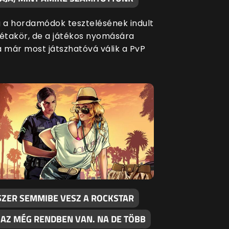
g a hordamódok tesztelésének indult
bétakör, de a játékos nyomására
a már most játszhatóvá válik a PvP
SZER SEMMIBE VESZ A ROCKSTAR
 AZ MÉG RENDBEN VAN. NA DE TÖBB