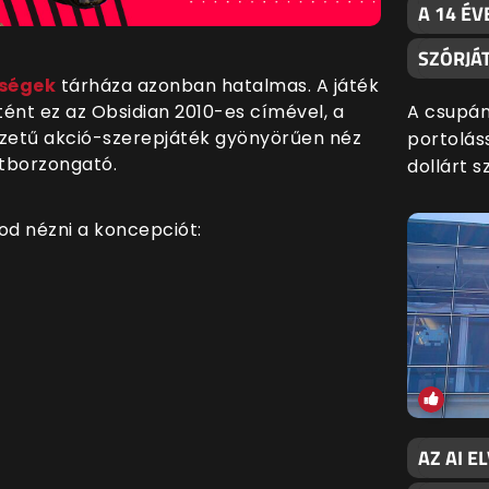
A 14 ÉV
SZÓRJÁ
őségek
tárháza azonban hatalmas. A játék
A csupán
ént ez az Obsidian 2010-es címével, a
nézetű akció-szerepjáték gyönyörűen néz
portoláss
hátborzongató.
dollárt s
od nézni a koncepciót:
AZ AI E