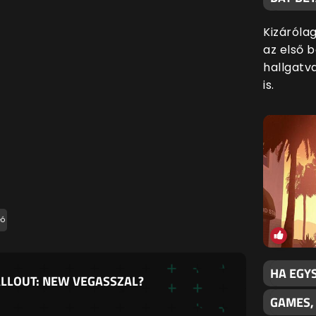
Kizáróla
az első 
hallgatv
is.
eó
HA EGY
FALLOUT: NEW VEGASSZAL?
GAMES,