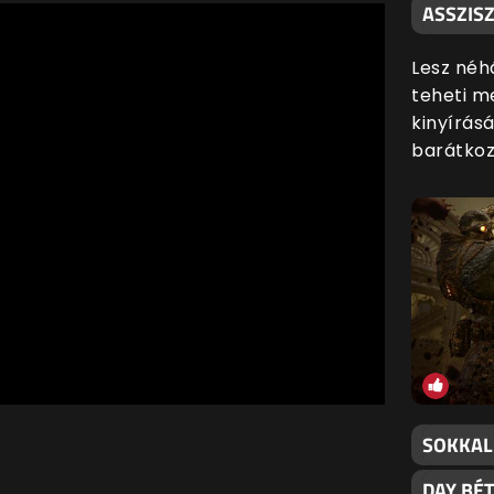
ASSZISZ
Lesz néh
teheti me
kinyírás
barátkozn
SOKKAL
DAY BÉ