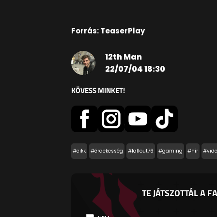
Forrás: TeaserPlay
12th Man
22/07/04 18:30
KÖVESS MINKET!
#cikk
#érdekesség
#fallout76
#gaming
#hír
#vid
TE JÁTSZOTTÁL A 