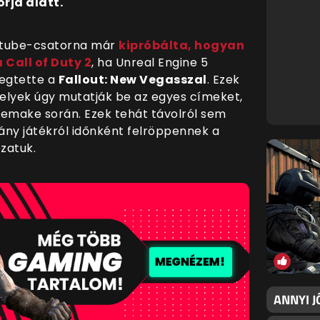
rja alatt.
tube-csatorna már
kipróbálta, hogyan
 Call of Duty 2
, ha Unreal Engine 5
egtette a
Fallout: New Vegasszal
. Ezek
elyek úgy mutatják be az egyes címeket,
emake során. Ezek tehát távolról sem
ány játékról időnként felröppennek a
ozatuk.
ANNYI J