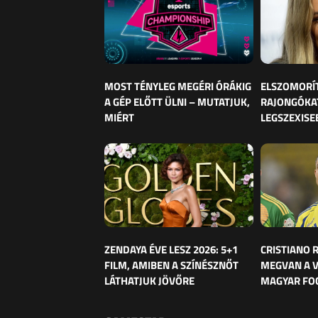
MOST TÉNYLEG MEGÉRI ÓRÁKIG
ELSZOMORÍ
A GÉP ELŐTT ÜLNI – MUTATJUK,
RAJONGÓKAT
MIÉRT
LEGSZEXISE
ZENDAYA ÉVE LESZ 2026: 5+1
CRISTIANO
FILM, AMIBEN A SZÍNÉSZNŐT
MEGVAN A 
LÁTHATJUK JÖVŐRE
MAGYAR FO