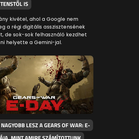
TENSTŐL IS
ány kivétel, ahol a Google nem
g a régi digitális asszisztensének
át, de sok-sok felhasználó kezdhet
i helyette a Gemini-jal.
 NAGYOBB LESZ A GEARS OF WAR: E-
TÁJA, MINT AMIRE SZÁMÍTOTTUNK