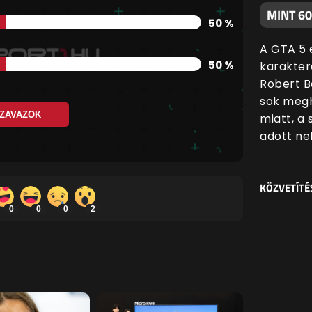
MINT 6
50 %
A GTA 5 
50 %
karakter
Robert B
sok megh
ZAVAZOK
miatt, a
adott nek
KÖZVETÍTÉ
0
0
0
2