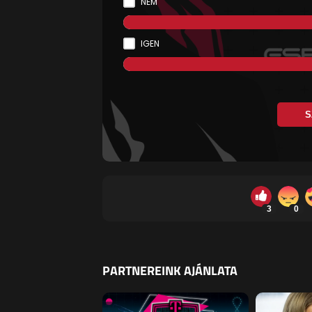
NEM
IGEN
S
3
0
PARTNEREINK AJÁNLATA