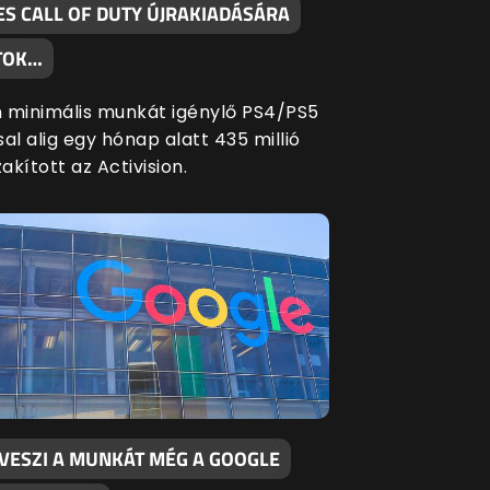
ES CALL OF DUTY ÚJRAKIADÁSÁRA
TOK…
 minimális munkát igénylő PS4/PS5
al alig egy hónap alatt 435 millió
zakított az Activision.
LVESZI A MUNKÁT MÉG A GOOGLE