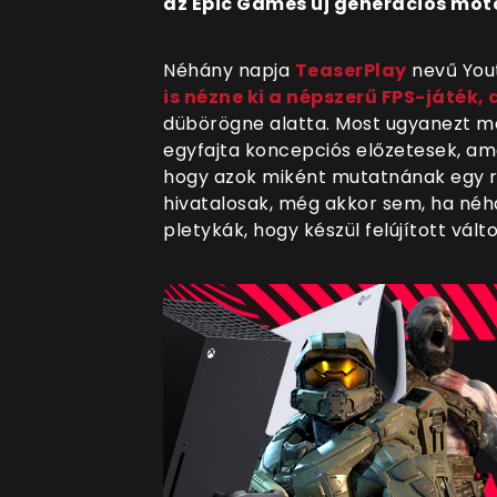
az Epic Games új generációs moto
Néhány napja
TeaserPlay
nevű You
is nézne ki a népszerű FPS-játék, a
dübörögne alatta. Most ugyanezt m
egyfajta koncepciós előzetesek, am
hogy azok miként mutatnának egy r
hivatalosak, még akkor sem, ha néh
pletykák, hogy készül felújított vált