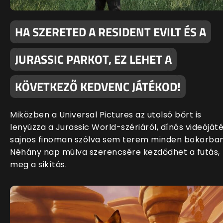
HA SZERETED A RESIDENT EVILT ÉS A
JURASSIC PARKOT, EZ LEHET A
KÖVETKEZŐ KEDVENC JÁTÉKOD!
Miközben a Universal Pictures az utolsó bőrt is
lenyúzza a Jurassic World-szériáról, dínós videóját
sajnos finoman szólva sem terem minden bokorban
Néhány nap múlva szerencsére kezdődhet a futás,
meg a sikítás.