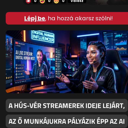
0
0
0
Válasz
Lépj be
, ha hozzá akarsz szólni!
A HÚS-VÉR STREAMEREK IDEJE LEJÁRT,
AZ Ő MUNKÁJUKRA PÁLYÁZIK ÉPP AZ AI