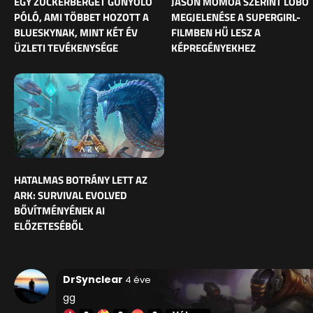
EGY ZUCKERBERGET GÚNYOLÓ
JASON MOMOA SZERINT LOBO
PÓLÓ, AMI TÖBBET HOZOTT A
MEGJELENÉSE A SUPERGIRL-
BLUESKYNAK, MINT KÉT ÉV
FILMBEN HŰ LESZ A
ÜZLETI TEVÉKENYSÉGE
KÉPREGÉNYEKHEZ
HATALMAS BOTRÁNY LETT AZ
ARK: SURVIVAL EVOLVED
BŐVÍTMÉNYÉNEK AI
ELŐZETESÉBŐL
DrSynclear
4 éve
gg