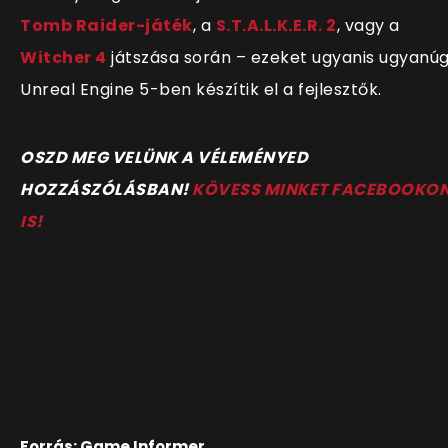
Tomb Raider-játék
, a
S.T.A.L.K.E.R. 2
, vagy a
Witcher 4
játszása során – ezeket ugyanis ugyanú
Unreal Engine 5-ben készítik el a fejlesztők.
O
SZD MEG VELÜNK A VÉLEMÉNYED
HOZZÁSZÓLÁSBAN!
KÖVESS MINKET FACEBOOKO
IS!
Forrás: Game Informer