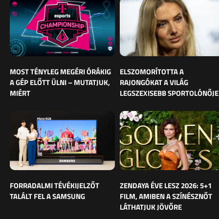
MOST TÉNYLEG MEGÉRI ÓRÁKIG
ELSZOMORÍTOTTA A
A GÉP ELŐTT ÜLNI – MUTATJUK,
RAJONGÓKAT A VILÁG
MIÉRT
LEGSZEXISEBB SPORTOLÓNŐJE
FORRADALMI TÉVÉKIJELZŐT
ZENDAYA ÉVE LESZ 2026: 5+1
TALÁLT FEL A SAMSUNG
FILM, AMIBEN A SZÍNÉSZNŐT
LÁTHATJUK JÖVŐRE