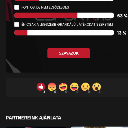
FONTOS, DE NEM ELSŐDLEGES
63 %
ÉN CSAK A LEGSZEBB GRAFIKÁJÚ JÁTÉKOKAT SZERETEM
13 %
SZAVAZOK
3
0
0
0
0
1
PARTNEREINK AJÁNLATA